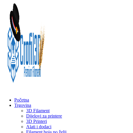
Početna
Trgovina
3D Filament
Dijelovi za printere
3D Printeri
Alati i dodaci
Filament boja po želji