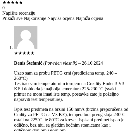
★
★
★
★
★
0
Napišite recenziju
Prikaži sve
Najkorisnije
Najviša ocjena
Najniža ocjena
★
★
★
★
★
Denis Štefanić
(Potvrđen vlasnik)
–
26.10.2024
Uzeo sam za probu PETG crni (predložena temp. 240 –
260°C)
Testirao sam temperaturnim tornjem na Creality Ender 3 V3
KE i dobio da je najbolja temeratura 225-230 °C (svaki
printer ne mora imati iste temp. postavke zato je poželjno
napraviti test temperature).
Ispis test predmeta na brzini 150 mm/s (brzina preporučena od
Crality za PETG na V3 KE), temperatura prvog sloja 230°C
ostali na 225°C, te 80°C za krevet. Ispisani predmet ispao je
odlično, bez niti, sa glatkim bočnim stranicama kao i
odličnom donjom i gornjom.