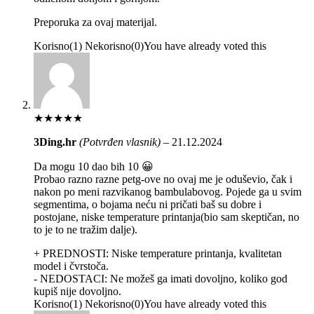
Preporuka za ovaj materijal.
Korisno
(
1
)
Nekorisno
(
0
)
You have already voted this
★
★
★
★
★
3Ding.hr
(Potvrđen vlasnik)
–
21.12.2024
Da mogu 10 dao bih 10 😀
Probao razno razne petg-ove no ovaj me je oduševio, čak i
nakon po meni razvikanog bambulabovog. Pojede ga u svim
segmentima, o bojama neću ni pričati baš su dobre i
postojane, niske temperature printanja(bio sam skeptičan, no
to je to ne tražim dalje).
+ PREDNOSTI:
Niske temperature printanja, kvalitetan
model i čvrstoča.
- NEDOSTACI:
Ne možeš ga imati dovoljno, koliko god
kupiš nije dovoljno.
Korisno
(
1
)
Nekorisno
(
0
)
You have already voted this