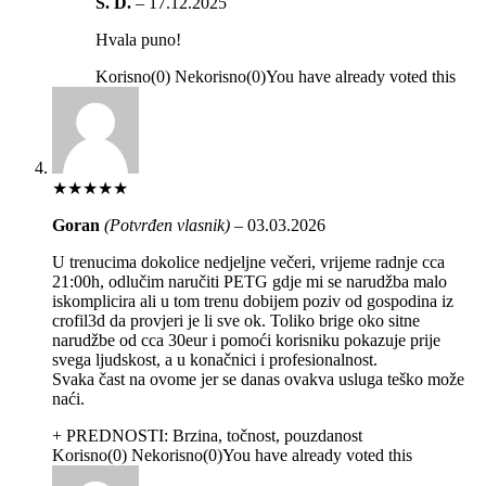
S. D.
–
17.12.2025
Hvala puno!
Korisno
(
0
)
Nekorisno
(
0
)
You have already voted this
★
★
★
★
★
Goran
(Potvrđen vlasnik)
–
03.03.2026
U trenucima dokolice nedjeljne večeri, vrijeme radnje cca
21:00h, odlučim naručiti PETG gdje mi se narudžba malo
iskomplicira ali u tom trenu dobijem poziv od gospodina iz
crofil3d da provjeri je li sve ok. Toliko brige oko sitne
narudžbe od cca 30eur i pomoći korisniku pokazuje prije
svega ljudskost, a u konačnici i profesionalnost.
Svaka čast na ovome jer se danas ovakva usluga teško može
naći.
+ PREDNOSTI:
Brzina, točnost, pouzdanost
Korisno
(
0
)
Nekorisno
(
0
)
You have already voted this