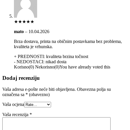
★
★
★
★
★
mato
–
10.04.2026
Brza dostava, printa na običnim postavkama bez problema,
kvaliteta je vrhunska.
+ PREDNOSTI:
kvaliteta
brzina
točnost
- NEDOSTACI:
nikad dosta
Korisno
(
0
)
Nekorisno
(
0
)
You have already voted this
Dodaj recenziju
Vaša adresa e-pošte neće biti objavljena.
Obavezna polja su
označena sa
* (obavezno)
Vaša ocjena
Vaša recenzija
*