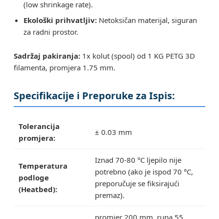
(low shrinkage rate).
Ekološki prihvatljiv:
Netoksičan materijal, siguran
za radni prostor.
Sadržaj pakiranja:
1x kolut (spool) od 1 KG PETG 3D
filamenta, promjera 1.75 mm.
Specifikacije i Preporuke za Ispis:
Tolerancija
± 0.03 mm
promjera:
Iznad 70-80 °C ljepilo nije
Temperatura
potrebno (ako je ispod 70 °C,
podloge
preporučuje se fiksirajući
(Heatbed):
premaz).
promjer 200 mm, rupa 55