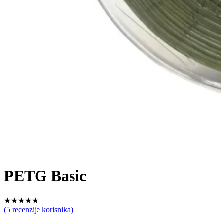
PETG Basic
★
★
★
★
★
(
5
recenzije korisnika)