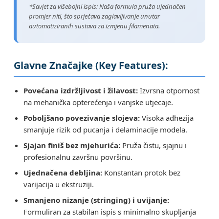
*Savjet za višebojni ispis: Naša formula pruža ujednačen
promjer niti, što sprječava zaglavljivanje unutar
automatiziranih sustava za izmjenu filamenata.
Glavne Značajke (Key Features):
Povećana izdržljivost i žilavost:
Izvrsna otpornost
na mehanička opterećenja i vanjske utjecaje.
Poboljšano povezivanje slojeva:
Visoka adhezija
smanjuje rizik od pucanja i delaminacije modela.
Sjajan finiš bez mjehurića:
Pruža čistu, sjajnu i
profesionalnu završnu površinu.
Ujednačena debljina:
Konstantan protok bez
varijacija u ekstruziji.
Smanjeno nizanje (stringing) i uvijanje:
Formuliran za stabilan ispis s minimalno skupljanja