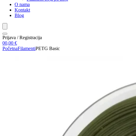
O nama
Kontakt
Blog
Prijava / Registracija
0
0,00
€
Početna
Filamenti
PETG Basic