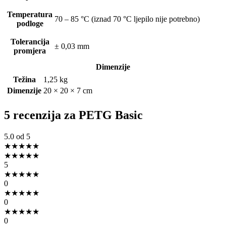
Temperatura
70 – 85 °C (iznad 70 °C ljepilo nije potrebno)
podloge
Tolerancija
± 0,03 mm
promjera
Dimenzije
Težina
1,25 kg
Dimenzije
20 × 20 × 7 cm
5 recenzija za
PETG Basic
5.0
od 5
★
★
★
★
★
★
★
★
★
★
5
★
★
★
★
★
0
★
★
★
★
★
0
★
★
★
★
★
0