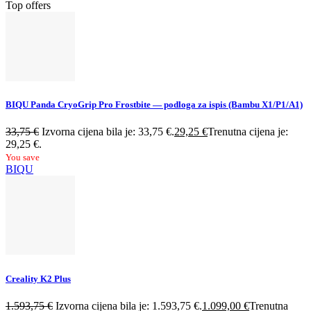
Top offers
BIQU Panda CryoGrip Pro Frostbite — podloga za ispis (Bambu X1/P1/A1)
33,75
€
Izvorna cijena bila je: 33,75 €.
29,25
€
Trenutna cijena je:
29,25 €.
You save
BIQU
Creality K2 Plus
1.593,75
€
Izvorna cijena bila je: 1.593,75 €.
1.099,00
€
Trenutna