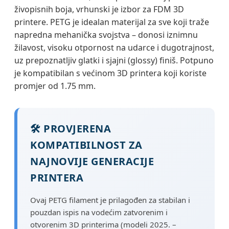
živopisnih boja, vrhunski je izbor za FDM 3D
printere. PETG je idealan materijal za sve koji traže
napredna mehanička svojstva – donosi iznimnu
žilavost, visoku otpornost na udarce i dugotrajnost,
uz prepoznatljiv glatki i sjajni (glossy) finiš. Potpuno
je kompatibilan s većinom 3D printera koji koriste
promjer od 1.75 mm.
🛠️ PROVJERENA
KOMPATIBILNOST ZA
NAJNOVIJE GENERACIJE
PRINTERA
Ovaj PETG filament je prilagođen za stabilan i
pouzdan ispis na vodećim zatvorenim i
otvorenim 3D printerima (modeli 2025. –