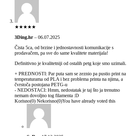
★
★
★
★
★
3Ding.hr
–
06.07.2025
Čista 5ca, od brzine i jednostavnosti komunikacije s
prodavačem, pa sve do same kvalitete materijala!
Definitivno je kvalitetniji od ostalih petg koje smo uzimali.
+ PREDNOSTI:
Par puta sam se zeznio pa pustio print na
temperaturama od PLA i bez problema printa na njima, a
čvrstoča postojana PETG-u
- NEDOSTACI:
Hmm, nedostatak je taj što ja trenutno
nemam dovoljno tog filamenta :D
Korisno
(
0
)
Nekorisno
(
0
)
You have already voted this