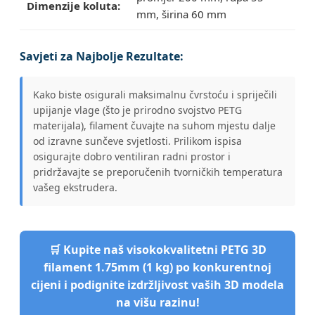
Dimenzije koluta:
mm, širina 60 mm
Savjeti za Najbolje Rezultate:
Kako biste osigurali maksimalnu čvrstoću i spriječili
upijanje vlage (što je prirodno svojstvo PETG
materijala), filament čuvajte na suhom mjestu dalje
od izravne sunčeve svjetlosti. Prilikom ispisa
osigurajte dobro ventiliran radni prostor i
pridržavajte se preporučenih tvorničkih temperatura
vašeg ekstrudera.
🛒 Kupite naš visokokvalitetni PETG 3D
filament 1.75mm (1 kg) po konkurentnoj
cijeni i podignite izdržljivost vaših 3D modela
na višu razinu!