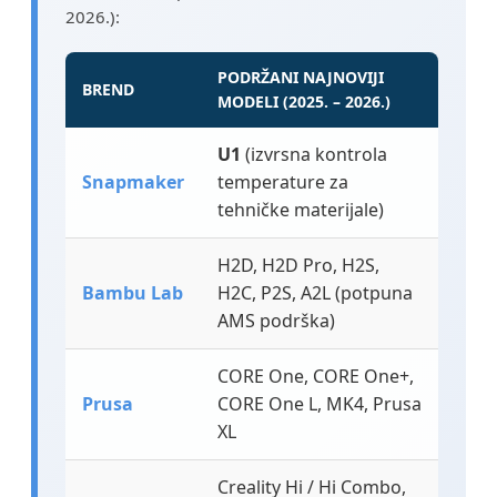
2026.):
PODRŽANI NAJNOVIJI
BREND
MODELI (2025. – 2026.)
U1
(izvrsna kontrola
Snapmaker
temperature za
tehničke materijale)
H2D, H2D Pro, H2S,
Bambu Lab
H2C, P2S, A2L (potpuna
AMS podrška)
CORE One, CORE One+,
Prusa
CORE One L, MK4, Prusa
XL
Creality Hi / Hi Combo,