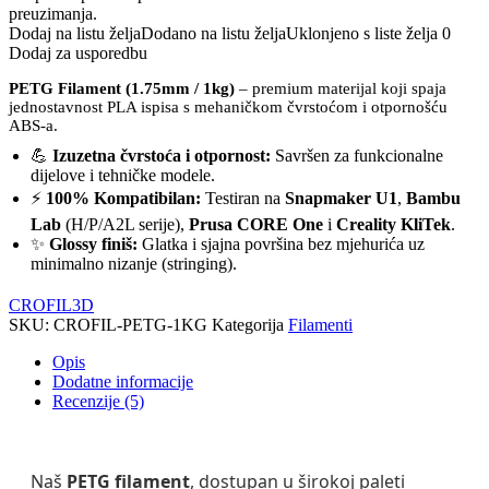
preuzimanja.
Dodaj na listu želja
Dodano na listu želja
Uklonjeno s liste želja
0
Dodaj za usporedbu
PETG Filament (1.75mm / 1kg)
– premium materijal koji spaja
jednostavnost PLA ispisa s mehaničkom čvrstoćom i otpornošću
ABS-a.
💪
Izuzetna čvrstoća i otpornost:
Savršen za funkcionalne
dijelove i tehničke modele.
⚡
100% Kompatibilan:
Testiran na
Snapmaker U1
,
Bambu
Lab
(H/P/A2L serije),
Prusa CORE One
i
Creality KliTek
.
✨
Glossy finiš:
Glatka i sjajna površina bez mjehurića uz
minimalno nizanje (stringing).
CROFIL3D
SKU:
CROFIL-PETG-1KG
Kategorija
Filamenti
Opis
Dodatne informacije
Recenzije (5)
Naš
PETG filament
, dostupan u širokoj paleti