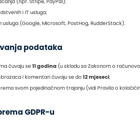
aćanja (npr. Stripe, PayPal);
dstvenih i IT usluga;
kih usluga (Google, Microsoft, PostHog, RudderStack).
čuvanja podataka
ma čuvaju se
11 godina
(u skladu sa Zakonom o računovo
obrazaca i komentari čuvaju se do
12 mjeseci
;
prema svom pojedinačnom trajanju (vidi Pravila o kolačići
 prema GDPR-u