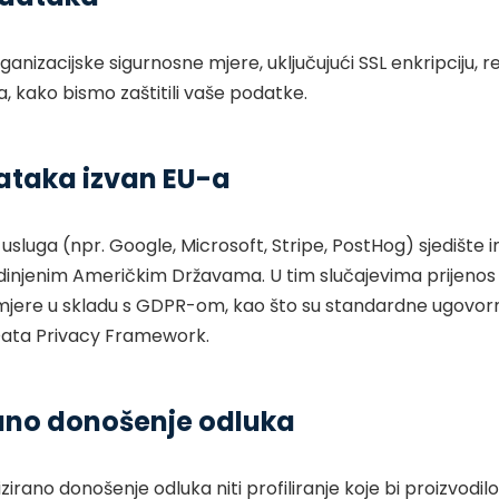
anizacijske sigurnosne mjere, uključujući SSL enkripciju, 
pa, kako bismo zaštitili vaše podatke.
dataka izvan EU-a
 usluga (npr. Google, Microsoft, Stripe, PostHog) sjedište
edinjenim Američkim Državama. U tim slučajevima prijenos
mjere u skladu s GDPR-om, kao što su standardne ugovor
S Data Privacy Framework.
ano donošenje odluka
ano donošenje odluka niti profiliranje koje bi proizvodilo