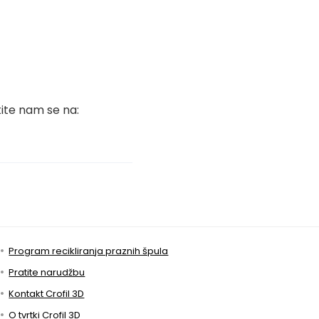
tite nam se na:
Program recikliranja praznih špula
Pratite narudžbu
Kontakt Crofil 3D
O tvrtki Crofil 3D