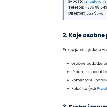
E-pošta:
info@crofil
Telefon:
+385 98 543
Direktor:
Ivan Čović
2. Koje osobne
Prikupljamo sljedeće v
osobne podatke pri
IP adresu i podatke
komentare i poruke
kolačiće (vidi
Pravi
3. Svrha i pra