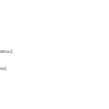
dstvu);
ma).