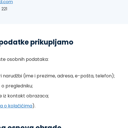
3d.com
 221
 podatke prikupljamo
rste osobnih podataka:
 narudžbi (ime i prezime, adresa, e-pošta, telefon);
 o pregledniku;
 iz kontakt obrazaca;
la o kolačićima
).
vna osnova obrade