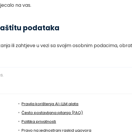
jecalo na vas.
 zaštitu podataka
tanja ili zahtjeve u vezi sa svojim osobnim podacima, obra
26.
Pravila korištenja AI i LLM alata
Često postavljana pitanja (FAQ)
Politika privatnosti
Pravo na jednostrani raskid ugovora