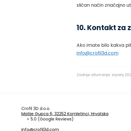
sličan način značajno ut
10. Kontakt za
Ako imate bilo kakva pi
info@crofil3d.com
Zadnje ažuriranje: srpanj 20
Crofil 3D d.o.o.
Matije Gupca 6, 32252 Komletinci, Hrvatska
⭐ 5.0 (Google Reviews)
info@crofil3d.com