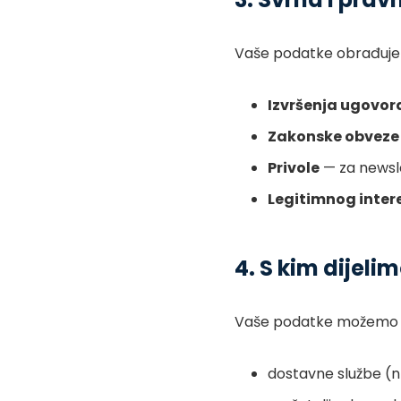
Vaše podatke obrađuje
Izvršenja ugovor
Zakonske obveze
Privole
— za newsle
Legitimnog inter
4. S kim dijel
Vaše podatke možemo pod
dostavne službe (n