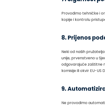
Provodimo tehničke i org
kopije i kontrolu pristu
8. Prijenos po
Neki od naših pružatelja
unije, prvenstveno u Sj
odgovarajuće zaštitne 
komisije ili okvir EU-U
9. Automatizir
Ne provodimo automatizir