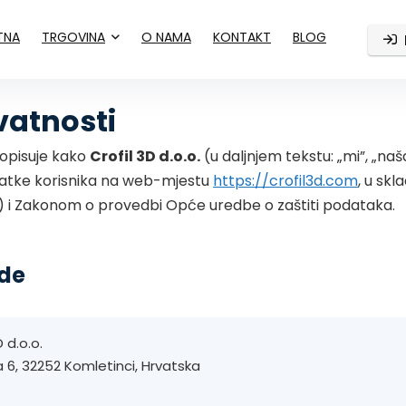
TNA
TRGOVINA
O NAMA
KONTAKT
BLOG
ivatnosti
 opisuje kako
Crofil 3D d.o.o.
(u daljnjem tekstu: „mi”, „naš
podatke korisnika na web-mjestu
https://crofil3d.com
, u sk
) i Zakonom o provedbi Opće uredbe o zaštiti podataka.
ade
 d.o.o.
 6, 32252 Komletinci, Hrvatska