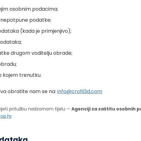
svojim osobnim podacima;
li nepotpune podatke;
podataka (kada je primjenjivo);
podataka;
datke drugom voditelju obrade;
 obradu;
lo kojem trenutku.
ava obratite nam se na:
info@crofil3d.com
jeti pritužbu nadzornom tijelu —
Agenciji za zaštitu osobnih
zop.hr
.
odataka