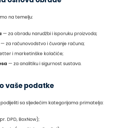
mo na temelju:
a
— za obradu narudžbi i isporuku proizvoda;
— za računovodstvo i čuvanje računa;
tter i marketinške kolačiće;
esa
— za analitiku i sigurnost sustava.
imo vaše podatke
ijeliti sa sljedećim kategorijama primatelja:
pr. DPD, BoxNow);