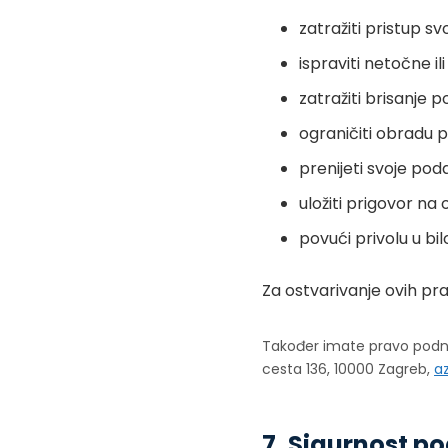
zatražiti pristup 
ispraviti netočne i
zatražiti brisanje 
ograničiti obradu 
prenijeti svoje po
uložiti prigovor na
povući privolu u bi
Za ostvarivanje ovih pr
Također imate pravo podni
cesta 136, 10000 Zagreb,
a
7. Sigurnost p