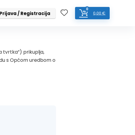
0
Prijava / Registracija
0,00
€
a tvrtka”) prikuplja,
ladu s Općom uredbom o