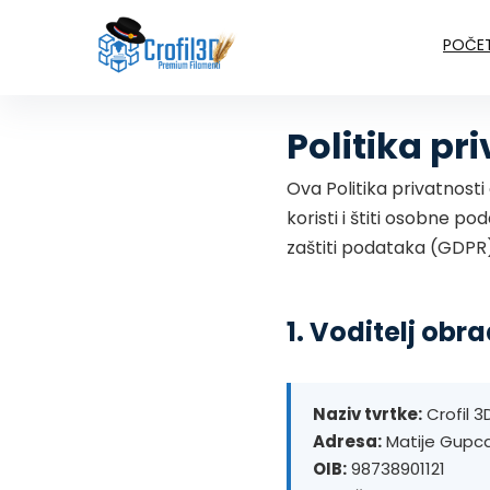
POČE
Politika pr
Ova Politika privatnosti
koristi i štiti osobne 
zaštiti podataka (GDPR
1. Voditelj obr
Naziv tvrtke:
Crofil 3D
Adresa:
Matije Gupca
OIB:
98738901121