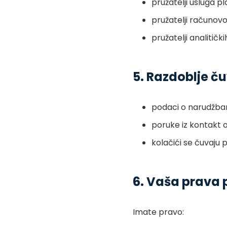
pružatelji usluga pl
pružatelji računovo
pružatelji analitič
5. Razdoblje 
podaci o narudžba
poruke iz kontakt 
kolačići se čuvaju 
6. Vaša prava
Imate pravo: