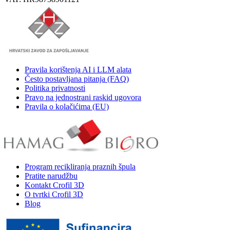
Pravila korištenja AI i LLM alata
Često postavljana pitanja (FAQ)
Politika privatnosti
Pravo na jednostrani raskid ugovora
Pravila o kolačićima (EU)
Program recikliranja praznih špula
Pratite narudžbu
Kontakt Crofil 3D
O tvrtki Crofil 3D
Blog