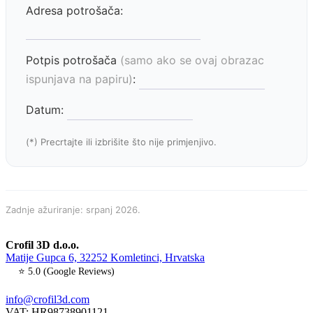
Adresa potrošača:
Potpis potrošača
(samo ako se ovaj obrazac
ispunjava na papiru)
:
Datum:
(*) Precrtajte ili izbrišite što nije primjenjivo.
Zadnje ažuriranje: srpanj 2026.
Crofil 3D d.o.o.
Matije Gupca 6, 32252 Komletinci, Hrvatska
⭐ 5.0 (Google Reviews)
info@crofil3d.com
VAT: HR98738901121