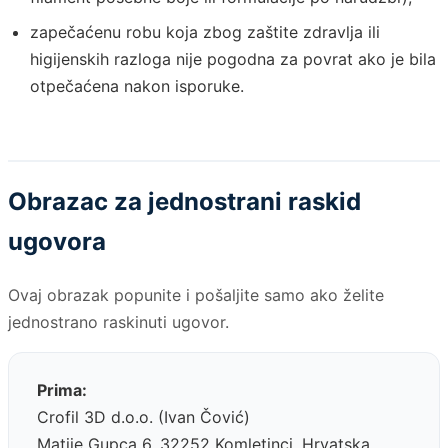
zapečaćenu robu koja zbog zaštite zdravlja ili
higijenskih razloga nije pogodna za povrat ako je bila
otpečaćena nakon isporuke.
Obrazac za jednostrani raskid
ugovora
Ovaj obrazak popunite i pošaljite samo ako želite
jednostrano raskinuti ugovor.
Prima:
Crofil 3D d.o.o. (Ivan Čović)
Matije Gupca 6, 32252 Komletinci, Hrvatska