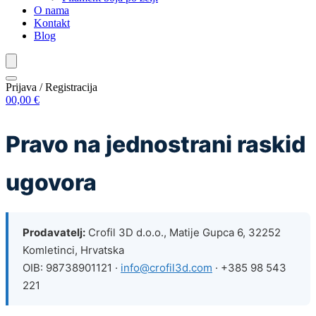
O nama
Kontakt
Blog
Prijava / Registracija
0
0,00
€
Pravo na jednostrani raskid
ugovora
Prodavatelj:
Crofil 3D d.o.o., Matije Gupca 6, 32252
Komletinci, Hrvatska
OIB: 98738901121 ·
info@crofil3d.com
· +385 98 543
221