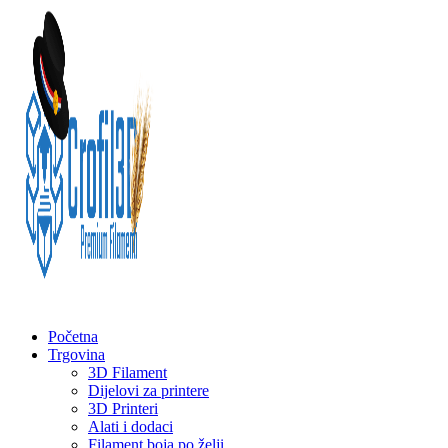
Početna
Trgovina
3D Filament
Dijelovi za printere
3D Printeri
Alati i dodaci
Filament boja po želji