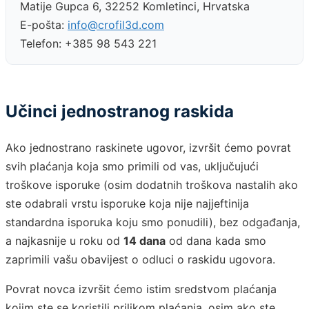
Matije Gupca 6, 32252 Komletinci, Hrvatska
E-pošta:
info@crofil3d.com
Telefon: +385 98 543 221
Učinci jednostranog raskida
Ako jednostrano raskinete ugovor, izvršit ćemo povrat
svih plaćanja koja smo primili od vas, uključujući
troškove isporuke (osim dodatnih troškova nastalih ako
ste odabrali vrstu isporuke koja nije najjeftinija
standardna isporuka koju smo ponudili), bez odgađanja,
a najkasnije u roku od
14 dana
od dana kada smo
zaprimili vašu obavijest o odluci o raskidu ugovora.
Povrat novca izvršit ćemo istim sredstvom plaćanja
kojim ste se koristili prilikom plaćanja, osim ako ste