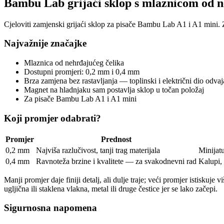
Bambu Lab grijaći sklop s mlaznicom od n
Cjeloviti zamjenski grijaći sklop za pisače Bambu Lab A1 i A1 mini. 
Najvažnije značajke
Mlaznica od nehrđajućeg čelika
Dostupni promjeri: 0,2 mm i 0,4 mm
Brza zamjena bez rastavljanja — toplinski i električni dio odva
Magnet na hladnjaku sam postavlja sklop u točan položaj
Za pisače Bambu Lab A1 i A1 mini
Koji promjer odabrati?
Promjer
Prednost
0,2 mm
Najviša razlučivost, tanji trag materijala
Minijatu
0,4 mm
Ravnoteža brzine i kvalitete — za svakodnevni rad
Kalupi, 
Manji promjer daje finiji detalj, ali dulje traje; veći promjer istiskuj
ugljična ili staklena vlakna, metal ili druge čestice jer se lako začepi.
Sigurnosna napomena