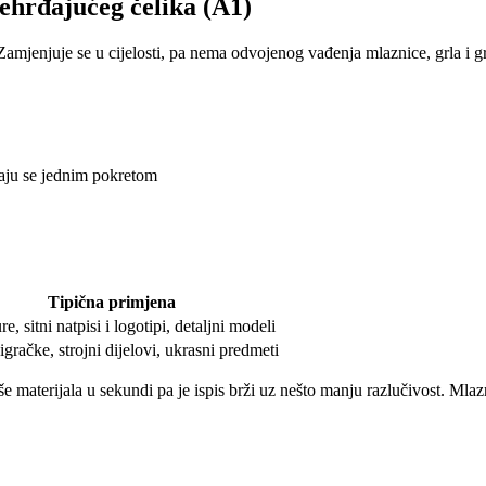
ehrđajućeg čelika (A1)
Zamjenjuje se u cijelosti, pa nema odvojenog vađenja mlaznice, grla i 
jaju se jednim pokretom
Tipična primjena
re, sitni natpisi i logotipi, detaljni modeli
igračke, strojni dijelovi, ukrasni predmeti
e više materijala u sekundi pa je ispis brži uz nešto manju razlučivost. Ml