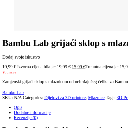
Bambu Lab grijaći sklop s mlaz
Dodaj svoje iskustvo
19,99
€
Izvorna cijena bila je: 19,99 €.
15,99
€
Trenutna cijena je: 15,9
You save
Zamjenski grijaći sklop s mlaznicom od nehrđajućeg čelika za Bambu
Bambu Lab
SKU:
N/A
Categories:
Dijelovi za 3D printere
,
Mlaznice
Tags:
3D Pr
Opis
Dodatne informacije
Recenzije (0)