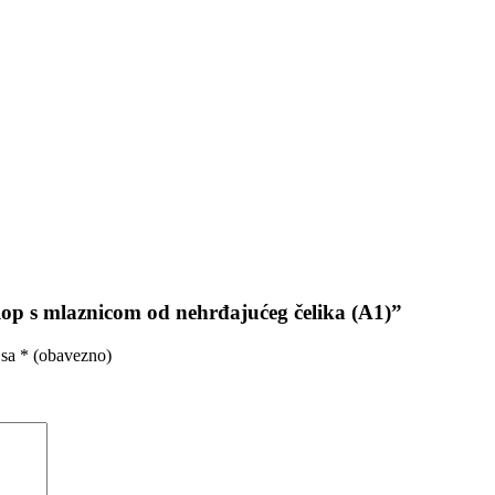
klop s mlaznicom od nehrđajućeg čelika (A1)”
 sa
* (obavezno)