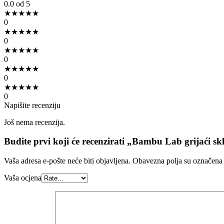
0.0
od 5
★
★
★
★
★
0
★
★
★
★
★
0
★
★
★
★
★
0
★
★
★
★
★
0
★
★
★
★
★
0
Napišite recenziju
Još nema recenzija.
Budite prvi koji će recenzirati „Bambu Lab grijaći s
Vaša adresa e-pošte neće biti objavljena.
Obavezna polja su označena
Vaša ocjena