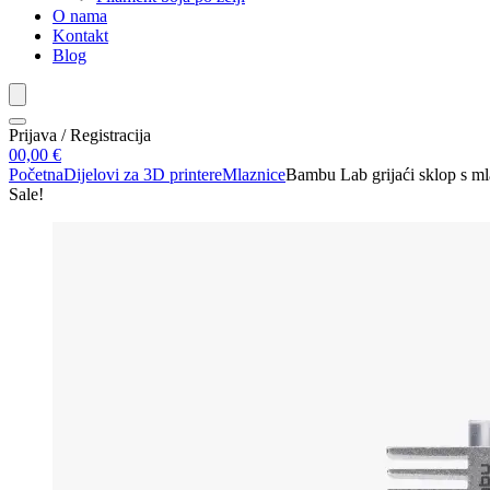
O nama
Kontakt
Blog
Prijava / Registracija
0
0,00
€
Početna
Dijelovi za 3D printere
Mlaznice
Bambu Lab grijaći sklop s m
Sale!