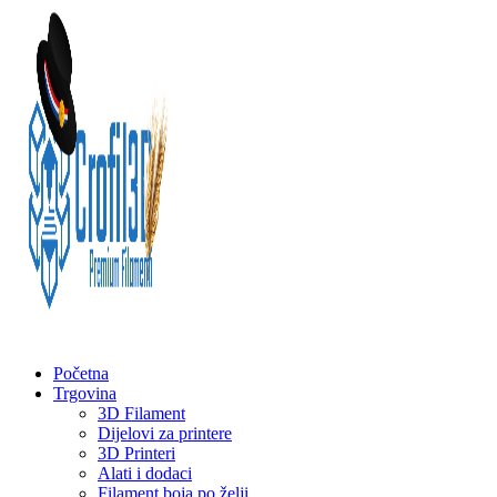
Početna
Trgovina
3D Filament
Dijelovi za printere
3D Printeri
Alati i dodaci
Filament boja po želji