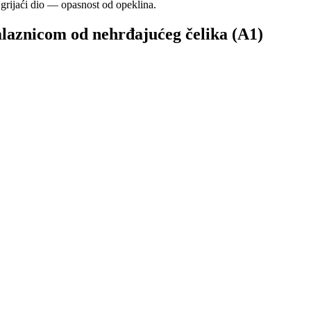
, grijaći dio — opasnost od opeklina.
laznicom od nehrđajućeg čelika (A1)