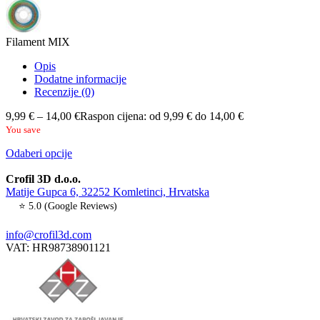
Filament MIX
Opis
Dodatne informacije
Recenzije (0)
9,99
€
–
14,00
€
Raspon cijena: od 9,99 € do 14,00 €
You save
Odaberi opcije
Crofil 3D d.o.o.
Matije Gupca 6, 32252 Komletinci, Hrvatska
⭐ 5.0 (Google Reviews)
info@crofil3d.com
VAT: HR98738901121