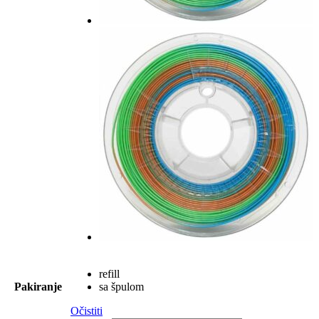
refill
Pakiranje
sa špulom
Očistiti