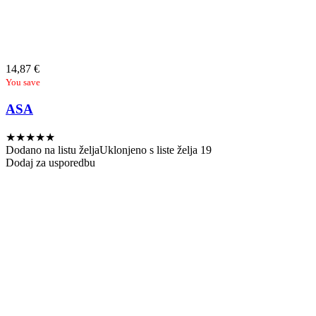
14,87
€
You save
ASA
★
★
★
★
★
Dodano na listu želja
Uklonjeno s liste želja
19
Dodaj za usporedbu