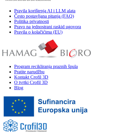
Pravila korištenja AI i LLM alata
Često postavljana pitanja (FAQ)
Politika privatnosti
Pravo na jednostrani raskid ugovora
Pravila o kolačićima (EU)
Program recikliranja praznih špula
Pratite narudžbu
Kontakt Crofil 3D
O tvrtki Crofil 3D
Blog