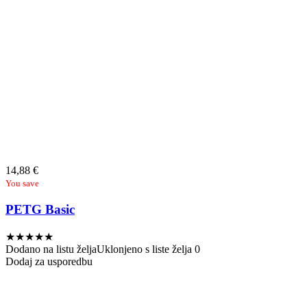
14,88
€
You save
PETG Basic
★
★
★
★
★
Dodano na listu želja
Uklonjeno s liste želja
0
Dodaj za usporedbu