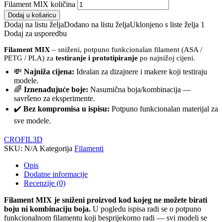
Filament MIX količina
Dodaj u košaricu
Dodaj na listu želja
Dodano na listu želja
Uklonjeno s liste želja
1
Dodaj za usporedbu
Filament MIX
– sniženi, potpuno funkcionalan filament (ASA /
PETG / PLA) za
testiranje i prototipiranje
po najnižoj cijeni.
💸
Najniža cijena:
Idealan za dizajnere i makere koji testiraju
modele.
🌈
Iznenađujuće boje:
Nasumična boja/kombinacija —
savršeno za eksperimente.
✔️
Bez kompromisa u ispisu:
Potpuno funkcionalan materijal za
sve modele.
CROFIL3D
SKU:
N/A
Kategorija
Filamenti
Opis
Dodatne informacije
Recenzije (0)
Filament MIX je sniženi proizvod kod kojeg ne možete birati
boju ni kombinaciju boja.
U pogledu ispisa radi se o potpuno
funkcionalnom filamentu koji besprijekorno radi — svi modeli se