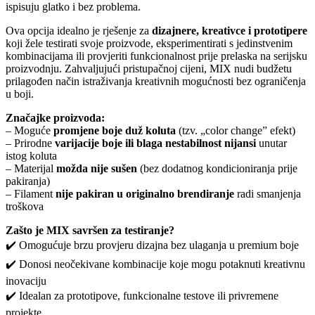
ispisuju glatko i bez problema.
Ova opcija idealno je rješenje za
dizajnere, kreativce i prototipere
koji žele testirati svoje proizvode, eksperimentirati s jedinstvenim
kombinacijama ili provjeriti funkcionalnost prije prelaska na serijsku
proizvodnju. Zahvaljujući pristupačnoj cijeni, MIX nudi budžetu
prilagođen način istraživanja kreativnih mogućnosti bez ograničenja
u boji.
Značajke proizvoda:
– Moguće
promjene boje duž koluta
(tzv. „color change” efekt)
– Prirodne
varijacije boje ili blaga nestabilnost nijansi
unutar
istog koluta
– Materijal
možda nije sušen
(bez dodatnog kondicioniranja prije
pakiranja)
– Filament
nije pakiran u originalno brendiranje
radi smanjenja
troškova
Zašto je MIX savršen za testiranje?
✔️ Omogućuje brzu provjeru dizajna bez ulaganja u premium boje
✔️ Donosi neočekivane kombinacije koje mogu potaknuti kreativnu
inovaciju
✔️ Idealan za prototipove, funkcionalne testove ili privremene
projekte