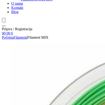
O nama
Kontakt
Blog
Prijava / Registracija
0
0,00
€
Početna
Filamenti
Filament MIX