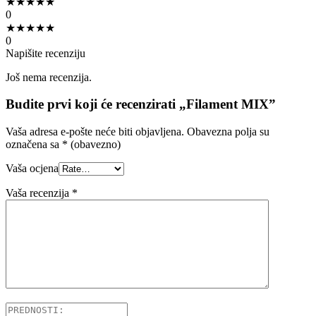
★
★
★
★
★
0
★
★
★
★
★
0
Napišite recenziju
Još nema recenzija.
Budite prvi koji će recenzirati „Filament MIX”
Vaša adresa e-pošte neće biti objavljena.
Obavezna polja su
označena sa
* (obavezno)
Vaša ocjena
Vaša recenzija
*