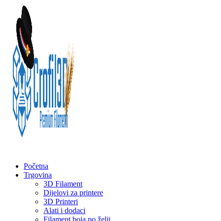
Početna
Trgovina
3D Filament
Dijelovi za printere
3D Printeri
Alati i dodaci
Filament boja po želji