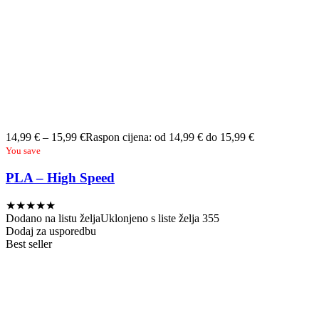
14,99
€
–
15,99
€
Raspon cijena: od 14,99 € do 15,99 €
You save
PLA – High Speed
★
★
★
★
★
Dodano na listu želja
Uklonjeno s liste želja
355
Dodaj za usporedbu
Best seller