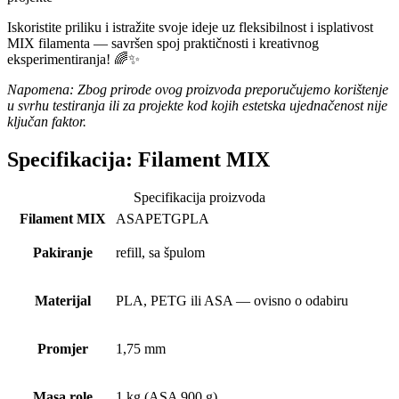
Iskoristite priliku i istražite svoje ideje uz fleksibilnost i isplativost
MIX filamenta — savršen spoj praktičnosti i kreativnog
eksperimentiranja! 🌈✨
Napomena: Zbog prirode ovog proizvoda preporučujemo korištenje
u svrhu testiranja ili za projekte kod kojih estetska ujednačenost nije
ključan faktor.
Specifikacija:
Filament MIX
Specifikacija proizvoda
Filament MIX
ASA
PETG
PLA
Pakiranje
refill, sa špulom
Materijal
PLA, PETG ili ASA — ovisno o odabiru
Promjer
1,75 mm
Masa role
1 kg (ASA 900 g)