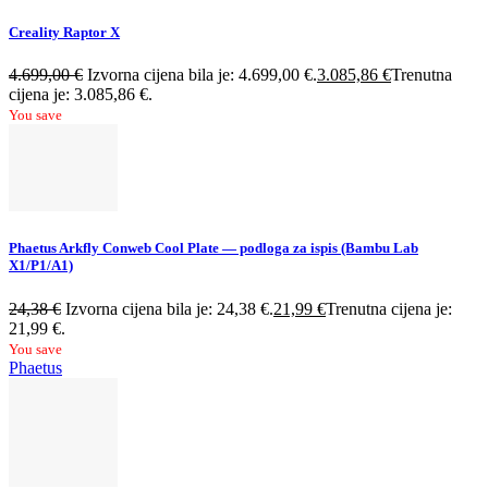
Creality Raptor X
4.699,00
€
Izvorna cijena bila je: 4.699,00 €.
3.085,86
€
Trenutna
cijena je: 3.085,86 €.
You save
Phaetus Arkfly Conweb Cool Plate — podloga za ispis (Bambu Lab
X1/P1/A1)
24,38
€
Izvorna cijena bila je: 24,38 €.
21,99
€
Trenutna cijena je:
21,99 €.
You save
Phaetus