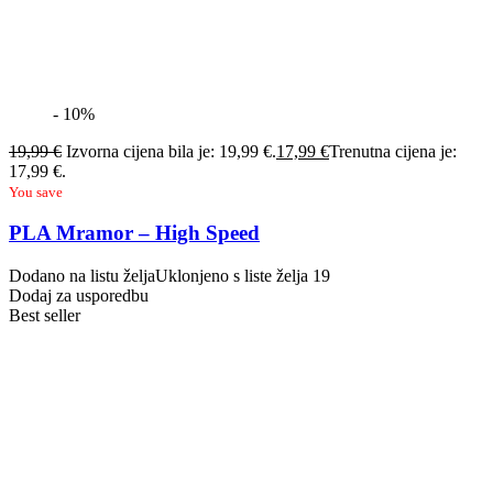
- 10%
19,99
€
Izvorna cijena bila je: 19,99 €.
17,99
€
Trenutna cijena je:
17,99 €.
You save
PLA Mramor – High Speed
Dodano na listu želja
Uklonjeno s liste želja
19
Dodaj za usporedbu
Best seller