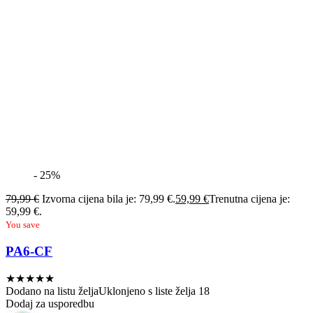
- 25%
79,99
€
Izvorna cijena bila je: 79,99 €.
59,99
€
Trenutna cijena je:
59,99 €.
You save
PA6-CF
★
★
★
★
★
Dodano na listu želja
Uklonjeno s liste želja
18
Dodaj za usporedbu