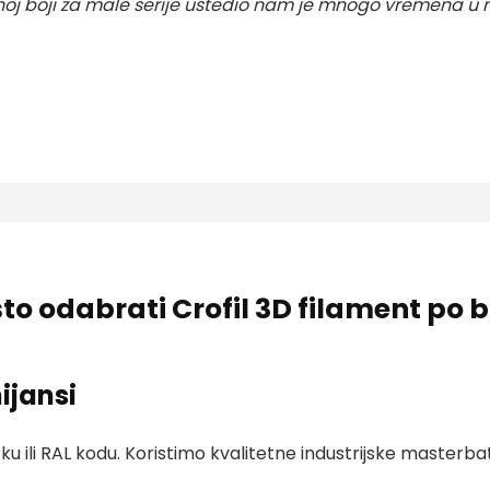
noj boji za male serije uštedio nam je mnogo vremena u 
to odabrati Crofil 3D filament po b
ijansi
 ili RAL kodu. Koristimo kvalitetne industrijske masterba