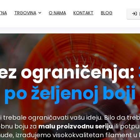
TNA
TRGOVINA
O NAMA
KONTAKT
BLOG
ez ograničenja:
po željenoj boji
 trebale ograničavati vašu ideju. Bilo da tr
ebnu boju za
malu proizvodnu seriju
ili potpu
e, izrađujemo visokokvalitetan filament u b