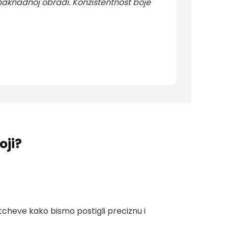
naknadnoj obradi. Konzistentnost boje
oji?
tcheve kako bismo postigli preciznu i