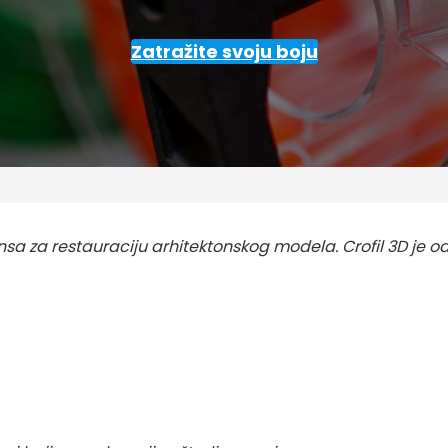
Zatražite svoju boju
nsa za restauraciju arhitektonskog modela. Crofil 3D je o