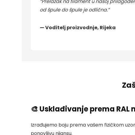
“Prelazak na filament u našoj prilagođe
od špule do špule je odlična.”
— Voditelj proizvodnje, Rijeka
Zaš
🎨 Usklađivanje prema RAL n
Izrađujemo boju prema vašem fizičkom uzorku
ponovljivu nijansu.