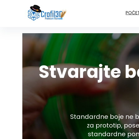
POČE
Stvarajte b
Standardne boje ne bi
za prototip, pos
standardne ponud