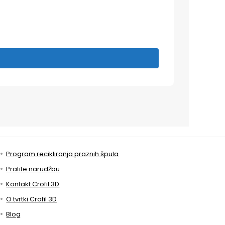
Program recikliranja praznih špula
Pratite narudžbu
Kontakt Crofil 3D
O tvrtki Crofil 3D
Blog