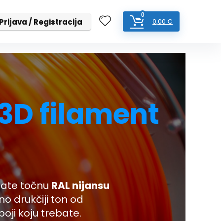
0
Prijava / Registracija
0,00
€
3D filament
ebate točnu
RAL nijansu
no drukčiji ton od
oji koju trebate.