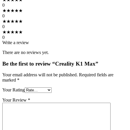
0
★
★
★
★
★
0
★
★
★
★
★
0
★
★
★
★
★
0
Write a review
There are no reviews yet.
Be the first to review “Creality K1 Max”
Your email address will not be published.
Required fields are
marked
*
Your Rating
Your Review
*