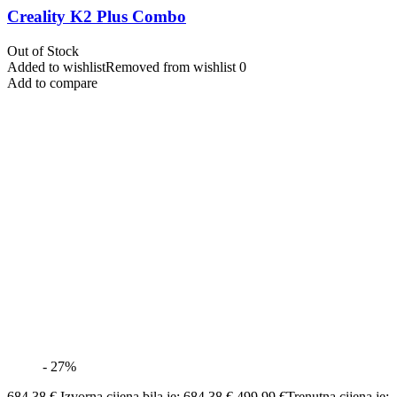
Creality K2 Plus Combo
Out of Stock
Added to wishlist
Removed from wishlist
0
Add to compare
- 27%
684,38
€
Izvorna cijena bila je: 684,38 €.
499,99
€
Trenutna cijena je: