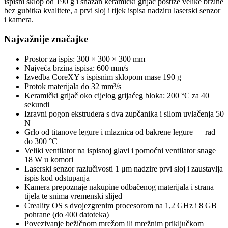
ispisni sklop od 190 g i snažan keramički grijač postiže velike brzine
bez gubitka kvalitete, a prvi sloj i tijek ispisa nadziru laserski senzor
i kamera.
Najvažnije značajke
Prostor za ispis: 300 × 300 × 300 mm
Najveća brzina ispisa: 600 mm/s
Izvedba CoreXY s ispisnim sklopom mase 190 g
Protok materijala do 32 mm³/s
Keramički grijač oko cijelog grijaćeg bloka: 200 °C za 40
sekundi
Izravni pogon ekstrudera s dva zupčanika i silom uvlačenja 50
N
Grlo od titanove legure i mlaznica od bakrene legure — rad
do 300 °C
Veliki ventilator na ispisnoj glavi i pomoćni ventilator snage
18 W u komori
Laserski senzor razlučivosti 1 μm nadzire prvi sloj i zaustavlja
ispis kod odstupanja
Kamera prepoznaje nakupine odbačenog materijala i strana
tijela te snima vremenski slijed
Creality OS s dvojezgrenim procesorom na 1,2 GHz i 8 GB
pohrane (do 400 datoteka)
Povezivanje bežičnom mrežom ili mrežnim priključkom