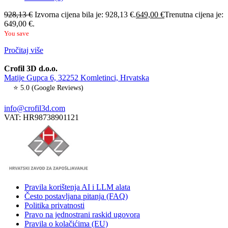
928,13
€
Izvorna cijena bila je: 928,13 €.
649,00
€
Trenutna cijena je:
649,00 €.
You save
Pročitaj više
Crofil 3D d.o.o.
Matije Gupca 6, 32252 Komletinci, Hrvatska
⭐ 5.0 (Google Reviews)
info@crofil3d.com
VAT: HR98738901121
Pravila korištenja AI i LLM alata
Često postavljana pitanja (FAQ)
Politika privatnosti
Pravo na jednostrani raskid ugovora
Pravila o kolačićima (EU)