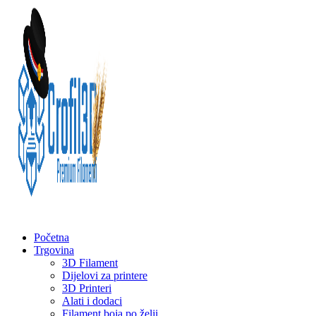
Početna
Trgovina
3D Filament
Dijelovi za printere
3D Printeri
Alati i dodaci
Filament boja po želji