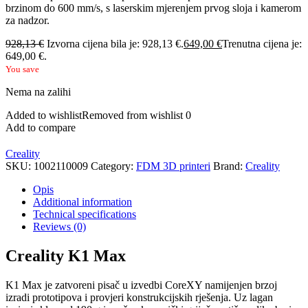
brzinom do 600 mm/s, s laserskim mjerenjem prvog sloja i kamerom
za nadzor.
928,13
€
Izvorna cijena bila je: 928,13 €.
649,00
€
Trenutna cijena je:
649,00 €.
You save
Nema na zalihi
Added to wishlist
Removed from wishlist
0
Add to compare
Creality
SKU:
1002110009
Category:
FDM 3D printeri
Brand:
Creality
Opis
Additional information
Technical specifications
Reviews (0)
Creality K1 Max
K1 Max je zatvoreni pisač u izvedbi CoreXY namijenjen brzoj
izradi prototipova i provjeri konstrukcijskih rješenja. Uz lagan