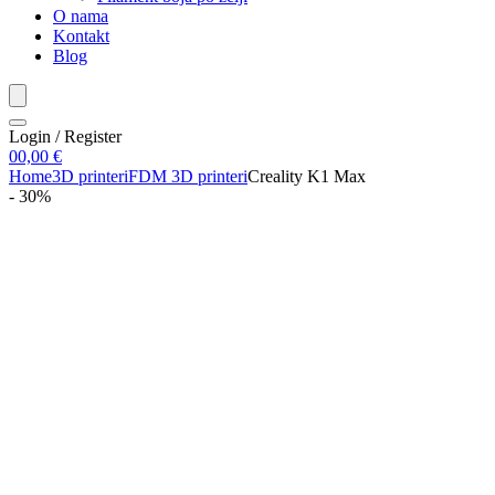
O nama
Kontakt
Blog
Login / Register
0
0,00
€
Home
3D printeri
FDM 3D printeri
Creality K1 Max
- 30%