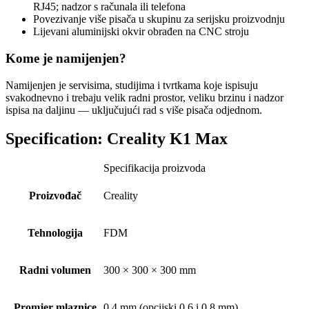
RJ45; nadzor s računala ili telefona
Povezivanje više pisača u skupinu za serijsku proizvodnju
Lijevani aluminijski okvir obrađen na CNC stroju
Kome je namijenjen?
Namijenjen je servisima, studijima i tvrtkama koje ispisuju
svakodnevno i trebaju velik radni prostor, veliku brzinu i nadzor
ispisa na daljinu — uključujući rad s više pisača odjednom.
Specification:
Creality K1 Max
Specifikacija proizvoda
Proizvođač
Creality
Tehnologija
FDM
Radni volumen
300 × 300 × 300 mm
Promjer mlaznice
0,4 mm (opcijski 0,6 i 0,8 mm)