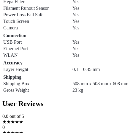
Hepa Filter
Yes
Filament Runout Sensor
Yes
Power Loss Fail Safe
Yes
Touch Screen
Yes
Camera
Yes
Connection
USB Port
Yes
Ethernet Port
Yes
WLAN
Yes
Accuracy
Layer Height
0.1 – 0.35 mm
Shipping
Shipping Box
508 mm x 508 mm x 608 mm
Gross Weight
23 kg
User Reviews
0.0
out of 5
★
★
★
★
★
0
★
★
★
★
★