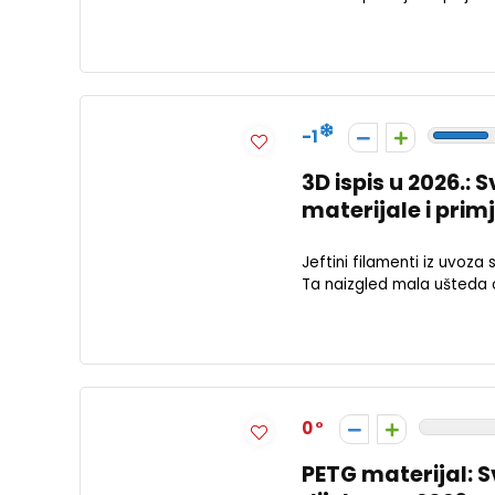
-1
3D ispis u 2026.:
materijale i prim
Jeftini filamenti iz uvoza 
Ta naizgled mala ušteda od
0
PETG materijal: S