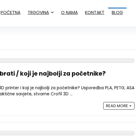
POČETNA
TRGOVINA
O NAMA
KONTAKT
BLOG
rati / koji je najbolji za početnike?
3D printer i koji je najbolji za početnike? Usporedba PLA, PETG, ASA
ktične savjete, stvarne Crofil 3D ...
READ MORE +