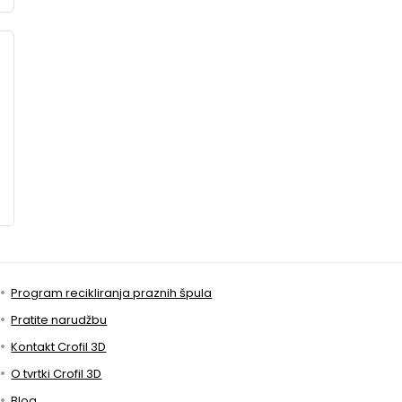
Program recikliranja praznih špula
Pratite narudžbu
Kontakt Crofil 3D
O tvrtki Crofil 3D
Blog