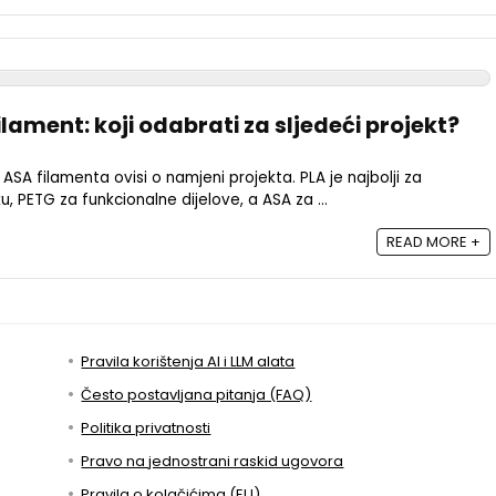
filament: koji odabrati za sljedeći projekt?
ASA filamenta ovisi o namjeni projekta. PLA je najbolji za
u, PETG za funkcionalne dijelove, a ASA za ...
READ MORE +
Pravila korištenja AI i LLM alata
Često postavljana pitanja (FAQ)
Politika privatnosti
Pravo na jednostrani raskid ugovora
Pravila o kolačićima (EU)