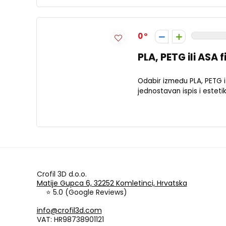
0
PLA, PETG ili ASA 
Odabir između PLA, PETG i 
jednostavan ispis i estetik
Crofil 3D d.o.o.
Matije Gupca 6, 32252 Komletinci, Hrvatska
⭐ 5.0 (Google Reviews)
info@crofil3d.com
VAT: HR98738901121