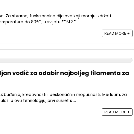
pe. Za stvarne, funkcionalne dijelove koji moraju izdržati
mperature do 80°C, u svijetu FDM 3D...
READ MORE +
aljan vodič za odabir najboljeg filamenta za
e uzbuđenja, kreativnosti i beskonačnih mogućnosti. Međutim, za
lazi u ovu tehnologiju, prvi susret s ...
READ MORE +