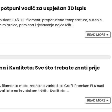
potpuni vodič za uspješan 3D ispis
pisivati PA6-CF filament: preporučene temperature, sušenje,
mlaznica, primjena i rješavanje najčešćih ...
READ MORE +
a i Kvaliteta: Sve što trebate znati prije
 filamenta može značajno varirati, ali Crofil Premium PLA nudi
alitete na hrvatskom tržištu. Kvaliteta ...
READ MORE +