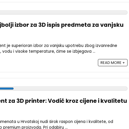
bolji izbor za 3D ispis predmeta za vanjsku
ent je superioran izbor za vanjsku upotrebu zbog izvanredne
, vodu i visoke temperature, čime se izbjegava ...
READ MORE +
nt za 3D printer: Vodič kroz cijene i kvalitetu
lamenata u Hrvatskoj nudi širok raspon cijena i kvalitete, od
o premium proizvoda. Pri odabiru ...