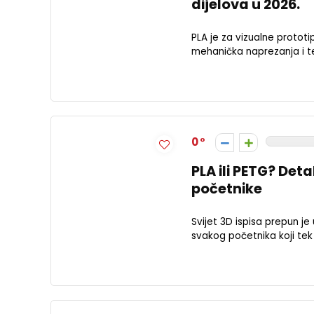
dijelova u 2026.
PLA je za vizualne prototi
mehanička naprezanja i te
0
PLA ili PETG? Det
početnike
Svijet 3D ispisa prepun j
svakog početnika koji tek u