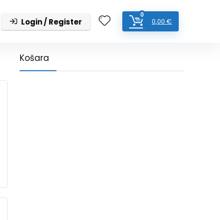
0
Login / Register
0,00
€
Košara