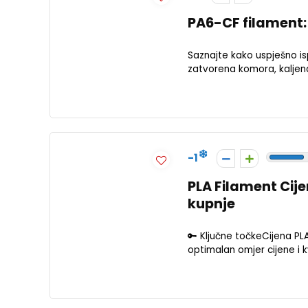
PA6-CF filament: 
Saznajte kako uspješno is
zatvorena komora, kaljena 
-1
PLA Filament Cijen
kupnje
🔑 Ključne točkeCijena PLA
optimalan omjer cijene i kv