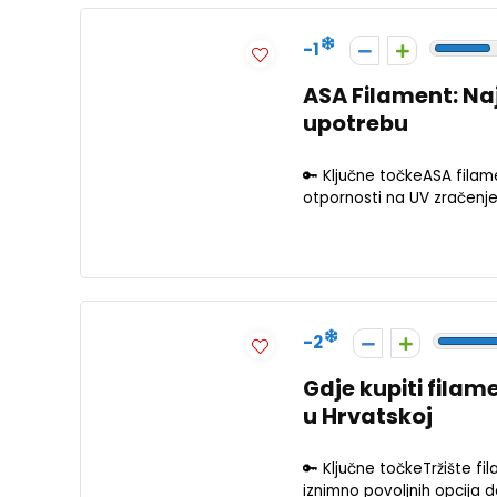
-1
ASA Filament: Naj
upotrebu
🔑 Ključne točkeASA filam
otpornosti na UV zračenje
-2
Gdje kupiti filame
u Hrvatskoj
🔑 Ključne točkeTržište fi
iznimno povoljnih opcija d