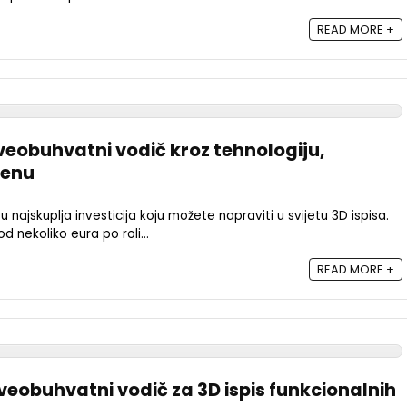
READ MORE +
 Sveobuhvatni vodič kroz tehnologiju,
jenu
su najskuplja investicija koju možete napraviti u svijetu 3D ispisa.
 nekoliko eura po roli...
READ MORE +
veobuhvatni vodič za 3D ispis funkcionalnih