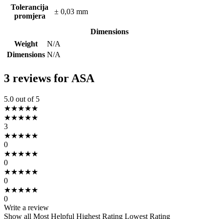
Tolerancija
± 0,03 mm
promjera
Dimensions
Weight
N/A
Dimensions
N/A
3 reviews for
ASA
5.0
out of 5
★
★
★
★
★
★
★
★
★
★
3
★
★
★
★
★
0
★
★
★
★
★
0
★
★
★
★
★
0
★
★
★
★
★
0
Write a review
Show all
Most Helpful
Highest Rating
Lowest Rating