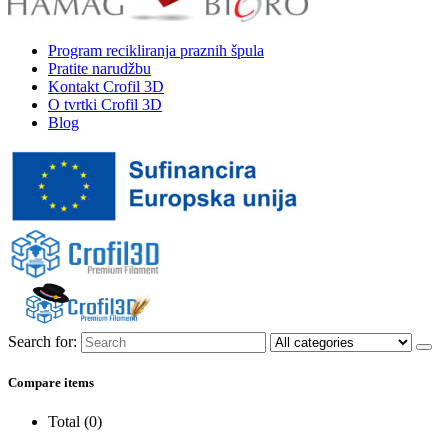
Program recikliranja praznih špula
Pratite narudžbu
Kontakt Crofil 3D
O tvrtki Crofil 3D
Blog
Search for:
Compare items
Total (
0
)