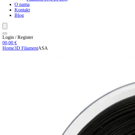
O nama
Kontakt
Blog
Login / Register
0
0,00
€
Home
3D Filament
ASA