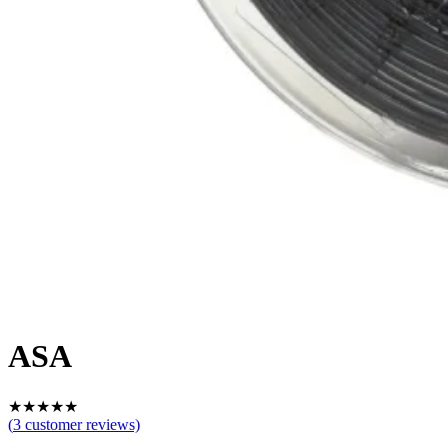
ASA
★
★
★
★
★
(
3
customer reviews)