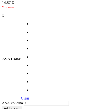
14,87
€
You save
x
ASA Color
Clear
ASA količina
Add to cart