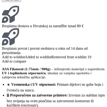
Besplatna dostava u Hrvatskoj za narudžbe iznad 80 €
Besplatan povrat i povrat sredstava u roku od 14 dana od
preuzimanja.
Add to wishlist
Added to wishlist
Removed from wishlist
19
Add to compare
ASA Filament (1.75mm / 900g)
– inženjerski materijal s naprednom
UV i toplinskom otpornošću
, idealan za vanjsku upotrebu i
zahtjevne tehničke aplikacije.
☀️
Vremenska i UV otpornost:
Printani dijelovi ne gube boju i
čvrstoću na suncu.
🔒
Preporučeno za zatvorene printere:
Izvrstan za stabilan ispis
bez uvijanja na svim pisačima sa zatvorenom komorom ili
kućištem (enclosure).