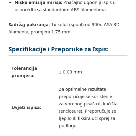
Niska emisija mirisa:
Značajno ugodniji ispis u
usporedbi sa standardnim ABS filamentima.
Sadržaj pakiranja:
1x kolut (spool) od 900g ASA 3D
filamenta, promjera 1.75 mm.
Specifikacije i Preporuke za Ispis:
Tolerancija
± 0.03 mm
promjera:
Za optimalne rezultate
preporučuje se korištenje
zatvorenog pisača ili kućišta
Uvjeti ispisa:
(enclosure). Preporučuje se
ljepilo ili fiksirajući sprej za
podlogu.