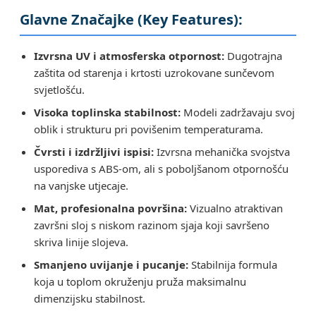
Glavne Značajke (Key Features):
Izvrsna UV i atmosferska otpornost:
Dugotrajna
zaštita od starenja i krtosti uzrokovane sunčevom
svjetlošću.
Visoka toplinska stabilnost:
Modeli zadržavaju svoj
oblik i strukturu pri povišenim temperaturama.
Čvrsti i izdržljivi ispisi:
Izvrsna mehanička svojstva
usporediva s ABS-om, ali s poboljšanom otpornošću
na vanjske utjecaje.
Mat, profesionalna površina:
Vizualno atraktivan
završni sloj s niskom razinom sjaja koji savršeno
skriva linije slojeva.
Smanjeno uvijanje i pucanje:
Stabilnija formula
koja u toplom okruženju pruža maksimalnu
dimenzijsku stabilnost.