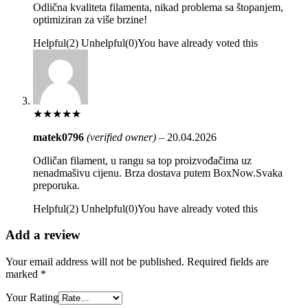
Odlična kvaliteta filamenta, nikad problema sa štopanjem,
optimiziran za više brzine!
Helpful
(
2
)
Unhelpful
(
0
)
You have already voted this
★
★
★
★
★
matek0796
(verified owner)
–
20.04.2026
Odličan filament, u rangu sa top proizvođačima uz
nenadmašivu cijenu. Brza dostava putem BoxNow.Svaka
preporuka.
Helpful
(
2
)
Unhelpful
(
0
)
You have already voted this
Add a review
Your email address will not be published.
Required fields are
marked
*
Your Rating