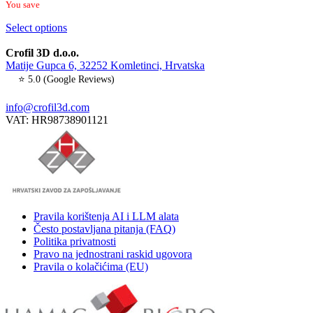
You save
Select options
Crofil 3D d.o.o.
Matije Gupca 6, 32252 Komletinci, Hrvatska
⭐ 5.0 (Google Reviews)
info@crofil3d.com
VAT: HR98738901121
Pravila korištenja AI i LLM alata
Često postavljana pitanja (FAQ)
Politika privatnosti
Pravo na jednostrani raskid ugovora
Pravila o kolačićima (EU)