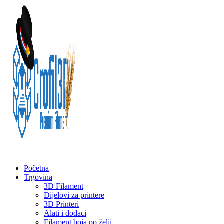
Početna
Trgovina
3D Filament
Dijelovi za printere
3D Printeri
Alati i dodaci
Filament boja po želji