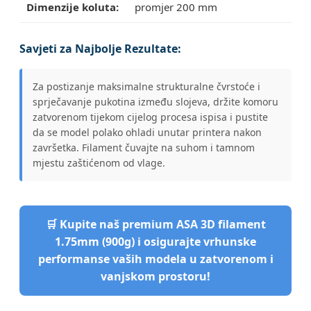
Dimenzije koluta:
promjer 200 mm
Savjeti za Najbolje Rezultate:
Za postizanje maksimalne strukturalne čvrstoće i
sprječavanje pukotina između slojeva, držite komoru
zatvorenom tijekom cijelog procesa ispisa i pustite
da se model polako ohladi unutar printera nakon
završetka. Filament čuvajte na suhom i tamnom
mjestu zaštićenom od vlage.
🛒 Kupite naš premium ASA 3D filament
1.75mm (900g) i osigurajte vrhunske
performanse vaših modela u zatvorenom i
vanjskom prostoru!