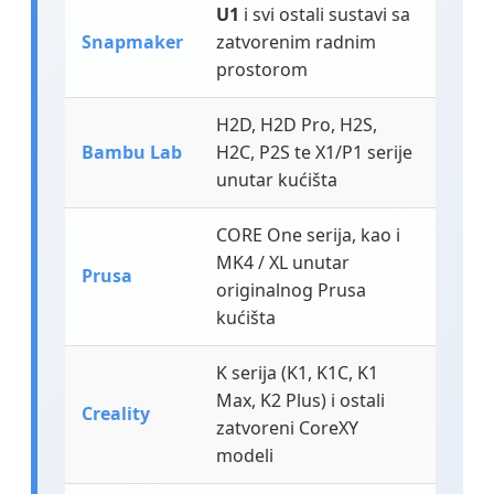
U1
i svi ostali sustavi sa
Snapmaker
zatvorenim radnim
prostorom
H2D, H2D Pro, H2S,
Bambu Lab
H2C, P2S te X1/P1 serije
unutar kućišta
CORE One serija, kao i
MK4 / XL unutar
Prusa
originalnog Prusa
kućišta
K serija (K1, K1C, K1
Max, K2 Plus) i ostali
Creality
zatvoreni CoreXY
modeli