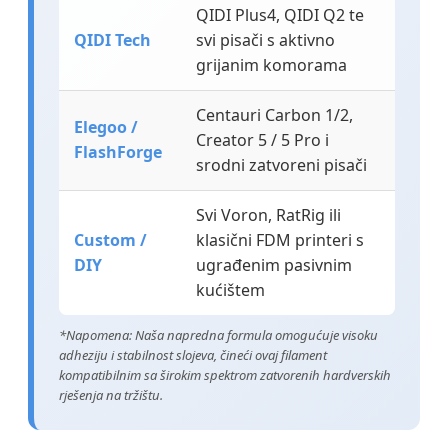
QIDI Plus4, QIDI Q2 te
QIDI Tech
svi pisači s aktivno
grijanim komorama
Centauri Carbon 1/2,
Elegoo /
Creator 5 / 5 Pro i
FlashForge
srodni zatvoreni pisači
Svi Voron, RatRig ili
Custom /
klasični FDM printeri s
DIY
ugrađenim pasivnim
kućištem
*Napomena: Naša napredna formula omogućuje visoku
adheziju i stabilnost slojeva, čineći ovaj filament
kompatibilnim sa širokim spektrom zatvorenih hardverskih
rješenja na tržištu.