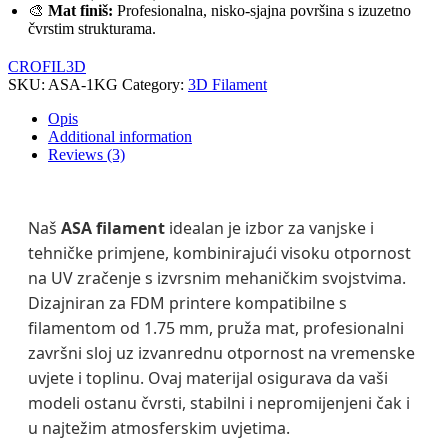
🎨
Mat finiš:
Profesionalna, nisko-sjajna površina s izuzetno
čvrstim strukturama.
CROFIL3D
SKU:
ASA-1KG
Category:
3D Filament
Opis
Additional information
Reviews (3)
Naš
ASA filament
idealan je izbor za vanjske i
tehničke primjene, kombinirajući visoku otpornost
na UV zračenje s izvrsnim mehaničkim svojstvima.
Dizajniran za FDM printere kompatibilne s
filamentom od 1.75 mm, pruža mat, profesionalni
završni sloj uz izvanrednu otpornost na vremenske
uvjete i toplinu. Ovaj materijal osigurava da vaši
modeli ostanu čvrsti, stabilni i nepromijenjeni čak i
u najtežim atmosferskim uvjetima.