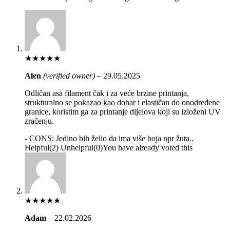
★
★
★
★
★
Alen
(verified owner)
–
29.05.2025
Odličan asa filament čak i za veće brzine printanja,
strukturalno se pokazao kao dobar i elastičan do onodređene
granice, koristim ga za printanje dijelova koji su izloženi UV
zračenju.
- CONS:
Jedino bih želio da ima više boja npr žuta..
Helpful
(
2
)
Unhelpful
(
0
)
You have already voted this
★
★
★
★
★
Adam
–
22.02.2026