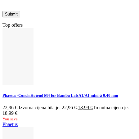
Top offers
Phaetus -Conch Hotend M4 for Bambu Lab A1/A1 mini ⌀ 0.40 mm
22,96
€
Izvorna cijena bila je: 22,96 €.
18,99
€
Trenutna cijena je:
18,99 €.
You save
Phaetus