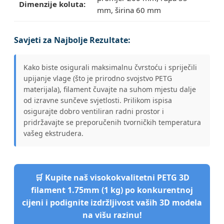
Dimenzije koluta:
mm, širina 60 mm
Savjeti za Najbolje Rezultate:
Kako biste osigurali maksimalnu čvrstoću i spriječili
upijanje vlage (što je prirodno svojstvo PETG
materijala), filament čuvajte na suhom mjestu dalje
od izravne sunčeve svjetlosti. Prilikom ispisa
osigurajte dobro ventiliran radni prostor i
pridržavajte se preporučenih tvorničkih temperatura
vašeg ekstrudera.
🛒 Kupite naš visokokvalitetni PETG 3D
filament 1.75mm (1 kg) po konkurentnoj
cijeni i podignite izdržljivost vaših 3D modela
na višu razinu!