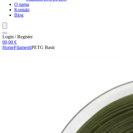
O nama
Kontakt
Blog
Login / Register
0
0,00
€
Home
Filamenti
PETG Basic