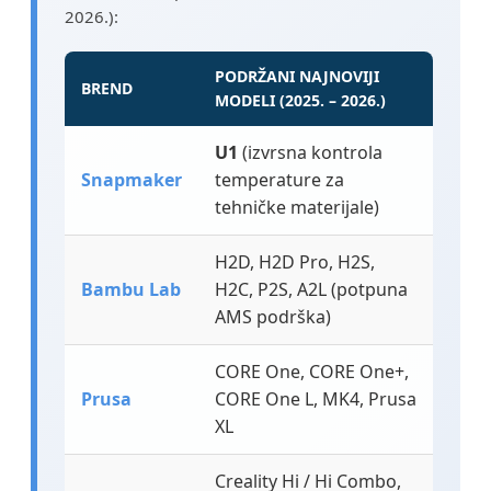
2026.):
PODRŽANI NAJNOVIJI
BREND
MODELI (2025. – 2026.)
U1
(izvrsna kontrola
Snapmaker
temperature za
tehničke materijale)
H2D, H2D Pro, H2S,
Bambu Lab
H2C, P2S, A2L (potpuna
AMS podrška)
CORE One, CORE One+,
Prusa
CORE One L, MK4, Prusa
XL
Creality Hi / Hi Combo,