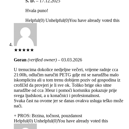
S. D.
–
17.12.2025
Hvala puno!
Helpful
(
0
)
Unhelpful
(
0
)
You have already voted this
★
★
★
★
★
Goran
(verified owner)
–
03.03.2026
U trenucima dokolice nedjeljne večeri, vrijeme radnje cca
21:00h, odlučim naručiti PETG gdje mi se narudžba malo
iskomplicira ali u tom trenu dobijem poziv od gospodina iz
crofil3d da provjeri je li sve ok. Toliko brige oko sitne
narudžbe od cca 30eur i pomoći korisniku pokazuje prije
svega ljudskost, a u konačnici i profesionalnost.
Svaka čast na ovome jer se danas ovakva usluga teško može
naći.
+ PROS:
Brzina, točnost, pouzdanost
Helpful
(
0
)
Unhelpful
(
0
)
You have already voted this