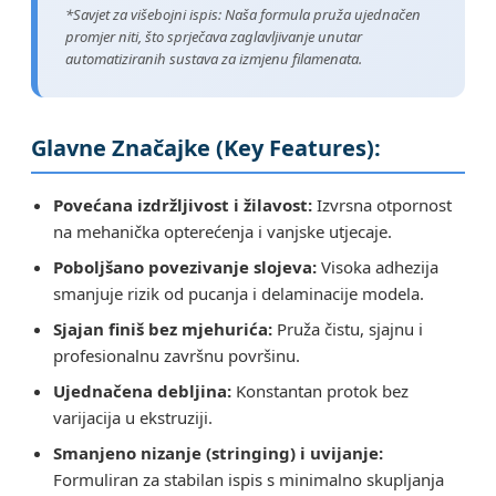
*Savjet za višebojni ispis: Naša formula pruža ujednačen
promjer niti, što sprječava zaglavljivanje unutar
automatiziranih sustava za izmjenu filamenata.
Glavne Značajke (Key Features):
Povećana izdržljivost i žilavost:
Izvrsna otpornost
na mehanička opterećenja i vanjske utjecaje.
Poboljšano povezivanje slojeva:
Visoka adhezija
smanjuje rizik od pucanja i delaminacije modela.
Sjajan finiš bez mjehurića:
Pruža čistu, sjajnu i
profesionalnu završnu površinu.
Ujednačena debljina:
Konstantan protok bez
varijacija u ekstruziji.
Smanjeno nizanje (stringing) i uvijanje:
Formuliran za stabilan ispis s minimalno skupljanja