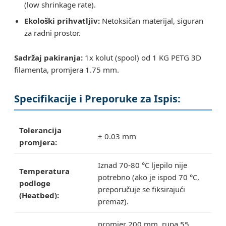
(low shrinkage rate).
Ekološki prihvatljiv:
Netoksičan materijal, siguran
za radni prostor.
Sadržaj pakiranja:
1x kolut (spool) od 1 KG PETG 3D
filamenta, promjera 1.75 mm.
Specifikacije i Preporuke za Ispis:
Tolerancija
± 0.03 mm
promjera:
Iznad 70-80 °C ljepilo nije
Temperatura
potrebno (ako je ispod 70 °C,
podloge
preporučuje se fiksirajući
(Heatbed):
premaz).
promjer 200 mm, rupa 55