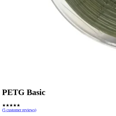
PETG Basic
★
★
★
★
★
(
5
customer reviews)