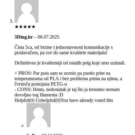
★
★
★
★
★
3Ding.hr
–
06.07.2025
Čista 5ca, od brzine i jednostavnosti komunikacije s
prodavačem, pa sve do same kvalitete materijala!
Definitivno je kvalitetniji od ostalih petg koje smo uzimali.
+ PROS:
Par puta sam se zeznio pa pustio print na
temperaturama od PLA i bez problema printa na njima, a
čvrstoča postojana PETG-u
- CONS:
Hmm, nedostatak je taj što ja trenutno nemam
dovoljno tog filamenta :D
Helpful
(
0
)
Unhelpful
(
0
)
You have already voted this