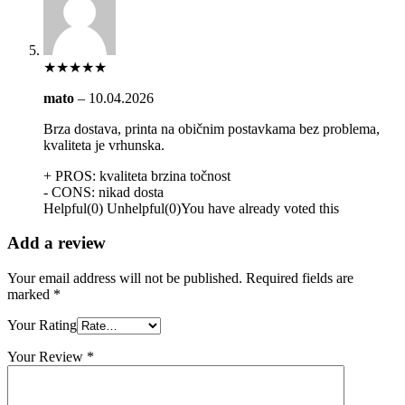
★
★
★
★
★
mato
–
10.04.2026
Brza dostava, printa na običnim postavkama bez problema,
kvaliteta je vrhunska.
+ PROS:
kvaliteta
brzina
točnost
- CONS:
nikad dosta
Helpful
(
0
)
Unhelpful
(
0
)
You have already voted this
Add a review
Your email address will not be published.
Required fields are
marked
*
Your Rating
Your Review
*