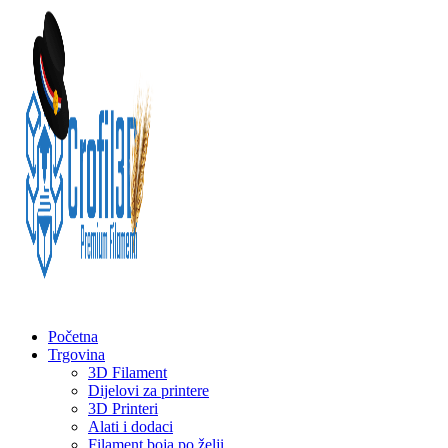
Početna
Trgovina
3D Filament
Dijelovi za printere
3D Printeri
Alati i dodaci
Filament boja po želji