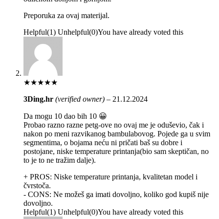
Preporuka za ovaj materijal.
Helpful
(
1
)
Unhelpful
(
0
)
You have already voted this
★
★
★
★
★
3Ding.hr
(verified owner)
–
21.12.2024
Da mogu 10 dao bih 10 😀
Probao razno razne petg-ove no ovaj me je oduševio, čak i
nakon po meni razvikanog bambulabovog. Pojede ga u svim
segmentima, o bojama neću ni pričati baš su dobre i
postojane, niske temperature printanja(bio sam skeptičan, no
to je to ne tražim dalje).
+ PROS:
Niske temperature printanja, kvalitetan model i
čvrstoča.
- CONS:
Ne možeš ga imati dovoljno, koliko god kupiš nije
dovoljno.
Helpful
(
1
)
Unhelpful
(
0
)
You have already voted this