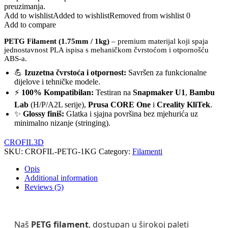
preuzimanja.
Add to wishlist
Added to wishlist
Removed from wishlist
0
Add to compare
PETG Filament (1.75mm / 1kg)
– premium materijal koji spaja
jednostavnost PLA ispisa s mehaničkom čvrstoćom i otpornošću
ABS-a.
💪
Izuzetna čvrstoća i otpornost:
Savršen za funkcionalne
dijelove i tehničke modele.
⚡
100% Kompatibilan:
Testiran na
Snapmaker U1
,
Bambu
Lab
(H/P/A2L serije),
Prusa CORE One
i
Creality KliTek
.
✨
Glossy finiš:
Glatka i sjajna površina bez mjehurića uz
minimalno nizanje (stringing).
CROFIL3D
SKU:
CROFIL-PETG-1KG
Category:
Filamenti
Opis
Additional information
Reviews (5)
Naš
PETG filament
, dostupan u širokoj paleti