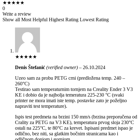
★
★
★
★
★
0
Write a review
Show all
Most Helpful
Highest Rating
Lowest Rating
★
★
★
★
★
Denis Štefanić
(verified owner)
–
26.10.2024
Uzeo sam za probu PETG crni (predložena temp. 240 –
260°C)
Testirao sam temperaturnim tornjem na Creality Ender 3 V3
KE i dobio da je najbolja temeratura 225-230 °C (svaki
printer ne mora imati iste temp. postavke zato je poželjno
napraviti test temperature).
Ispis test predmeta na brzini 150 mm/s (brzina preporučena od
Crality za PETG na V3 KE), temperatura prvog sloja 230°C
ostali na 225°C, te 80°C za krevet. Ispisani predmet ispao je
odlično, bez niti, sa glatkim bočnim stranicama kao i
odličnom donjom i gornjom.