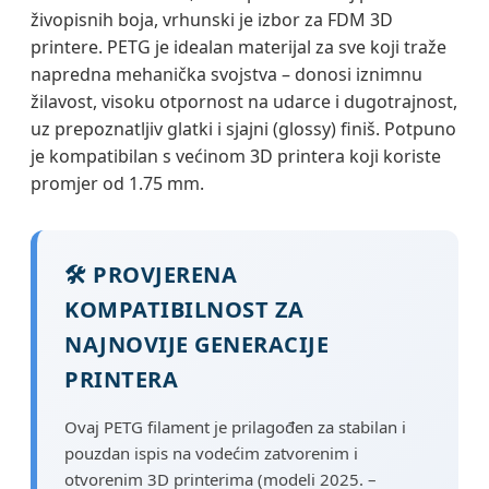
živopisnih boja, vrhunski je izbor za FDM 3D
printere. PETG je idealan materijal za sve koji traže
napredna mehanička svojstva – donosi iznimnu
žilavost, visoku otpornost na udarce i dugotrajnost,
uz prepoznatljiv glatki i sjajni (glossy) finiš. Potpuno
je kompatibilan s većinom 3D printera koji koriste
promjer od 1.75 mm.
🛠️ PROVJERENA
KOMPATIBILNOST ZA
NAJNOVIJE GENERACIJE
PRINTERA
Ovaj PETG filament je prilagođen za stabilan i
pouzdan ispis na vodećim zatvorenim i
otvorenim 3D printerima (modeli 2025. –