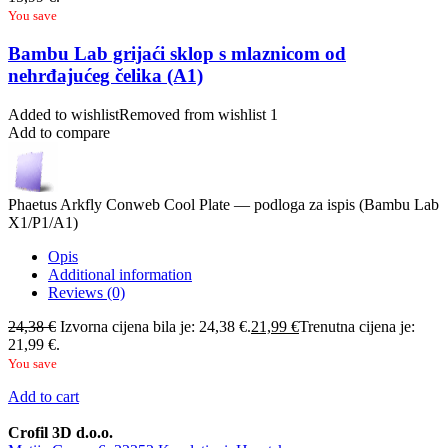
You save
Bambu Lab grijaći sklop s mlaznicom od
nehrđajućeg čelika (A1)
Added to wishlist
Removed from wishlist
1
Add to compare
Phaetus Arkfly Conweb Cool Plate — podloga za ispis (Bambu Lab
X1/P1/A1)
Opis
Additional information
Reviews (0)
24,38
€
Izvorna cijena bila je: 24,38 €.
21,99
€
Trenutna cijena je:
21,99 €.
You save
Add to cart
Crofil 3D d.o.o.