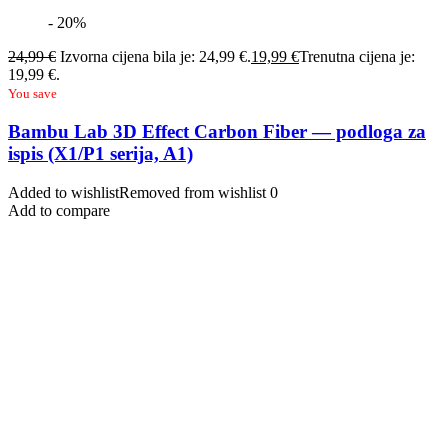
- 20%
24,99
€
Izvorna cijena bila je: 24,99 €.
19,99
€
Trenutna cijena je:
19,99 €.
You save
Bambu Lab 3D Effect Carbon Fiber — podloga za
ispis (X1/P1 serija, A1)
Added to wishlist
Removed from wishlist
0
Add to compare