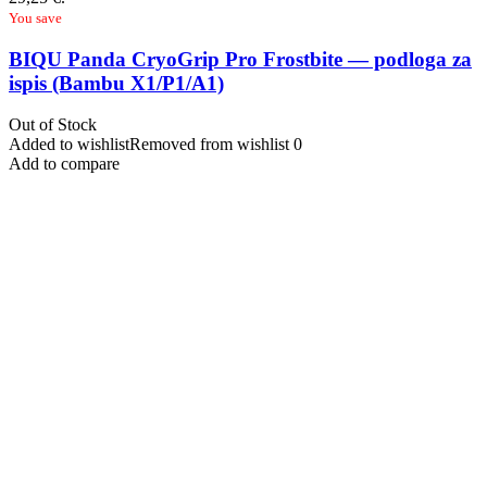
You save
BIQU Panda CryoGrip Pro Frostbite — podloga za
ispis (Bambu X1/P1/A1)
Out of Stock
Added to wishlist
Removed from wishlist
0
Add to compare