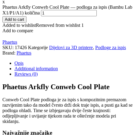
x
Phaetus Arkfly Conweb Cool Plate — podloga za ispis (Bambu Lab
X1/P1/A1) količina
Add to cart
Added to wishlist
Removed from wishlist
1
Add to compare
Phaetus
SKU:
17426
Kategorije
Dijelovi za 3D printere
,
Podloge za ispis
Brand:
Phaetus
Opis
Additional information
Reviews (0)
Phaetus Arkfly Conweb Cool Plate
Conweb Cool Plate podloga je za ispis s kompozitnim premazom
razvijenim tako da model čvrsto drži dok traje ispis, a pusti ga kad se
podloga ohladi. Time se izbjegavaju dvije česte krajnosti:
odljepljivanje i uvijanje tijekom rada te oštećenje modela pri
skidanju.
Najvažnije značajke