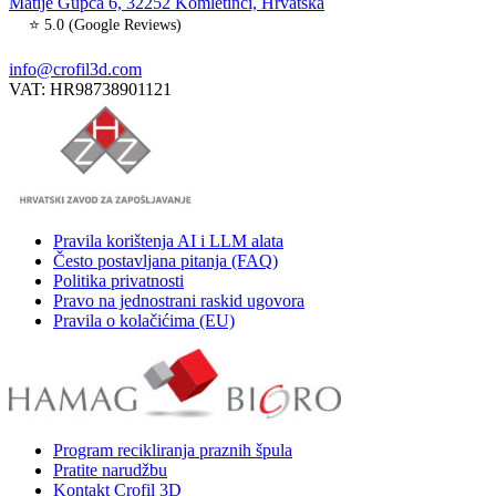
Matije Gupca 6, 32252 Komletinci, Hrvatska
⭐ 5.0 (Google Reviews)
info@crofil3d.com
VAT: HR98738901121
Pravila korištenja AI i LLM alata
Često postavljana pitanja (FAQ)
Politika privatnosti
Pravo na jednostrani raskid ugovora
Pravila o kolačićima (EU)
Program recikliranja praznih špula
Pratite narudžbu
Kontakt Crofil 3D