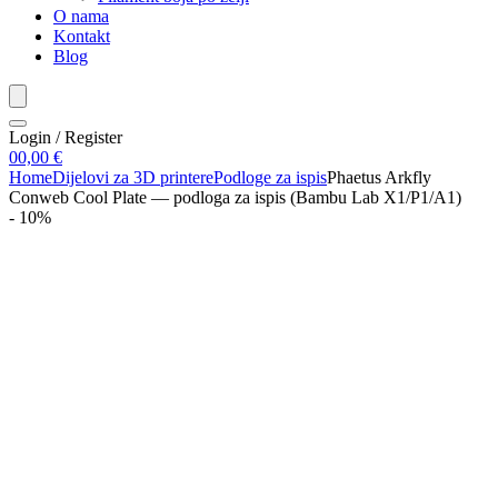
O nama
Kontakt
Blog
Login / Register
0
0,00
€
Home
Dijelovi za 3D printere
Podloge za ispis
Phaetus Arkfly
Conweb Cool Plate — podloga za ispis (Bambu Lab X1/P1/A1)
- 10%