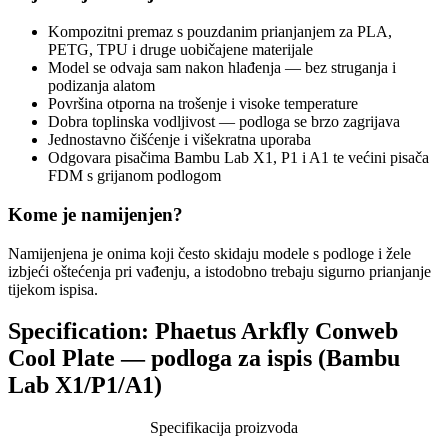
Kompozitni premaz s pouzdanim prianjanjem za PLA,
PETG, TPU i druge uobičajene materijale
Model se odvaja sam nakon hlađenja — bez struganja i
podizanja alatom
Površina otporna na trošenje i visoke temperature
Dobra toplinska vodljivost — podloga se brzo zagrijava
Jednostavno čišćenje i višekratna uporaba
Odgovara pisačima Bambu Lab X1, P1 i A1 te većini pisača
FDM s grijanom podlogom
Kome je namijenjen?
Namijenjena je onima koji često skidaju modele s podloge i žele
izbjeći oštećenja pri vađenju, a istodobno trebaju sigurno prianjanje
tijekom ispisa.
Specification:
Phaetus Arkfly Conweb
Cool Plate — podloga za ispis (Bambu
Lab X1/P1/A1)
Specifikacija proizvoda