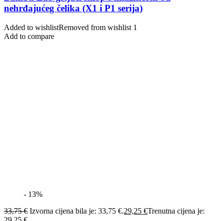
nehrđajućeg čelika (X1 i P1 serija)
Added to wishlist
Removed from wishlist
1
Add to compare
- 13%
33,75
€
Izvorna cijena bila je: 33,75 €.
29,25
€
Trenutna cijena je:
29,25 €.