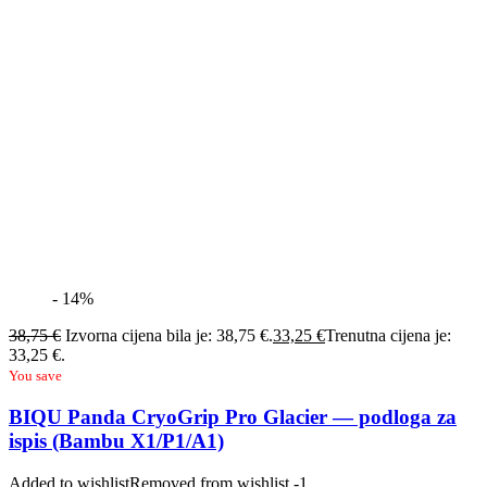
- 14%
38,75
€
Izvorna cijena bila je: 38,75 €.
33,25
€
Trenutna cijena je:
33,25 €.
You save
BIQU Panda CryoGrip Pro Glacier — podloga za
ispis (Bambu X1/P1/A1)
Added to wishlist
Removed from wishlist
-1