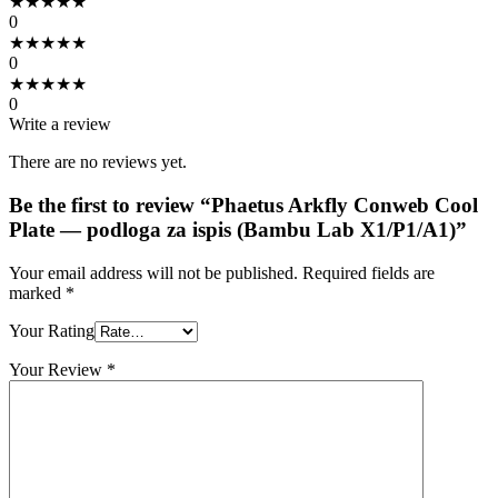
★
★
★
★
★
0
★
★
★
★
★
0
★
★
★
★
★
0
Write a review
There are no reviews yet.
Be the first to review “Phaetus Arkfly Conweb Cool
Plate — podloga za ispis (Bambu Lab X1/P1/A1)”
Your email address will not be published.
Required fields are
marked
*
Your Rating
Your Review
*