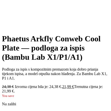
Phaetus Arkfly Conweb Cool
Plate — podloga za ispis
(Bambu Lab X1/P1/A1)
Podloga za ispis s kompozitnim premazom koja dobro prianja
tijekom ispisa, a model otpušta nakon hlađenja. Za Bambu Lab X1,
P1 i A1.
24,38
€
Izvorna cijena bila je: 24,38 €.
21,99
€
Trenutna cijena je:
21,99 €.
You save
Na zalihi