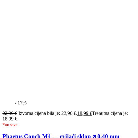
- 17%
22,96
€
Izvorna cijena bila je: 22,96 €.
18,99
€
Trenutna cijena je:
18,99 €.
You save
Phaetus Conch M4 — grijaći sklop ⌀ 0,40 mm