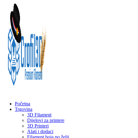
Početna
Trgovina
3D Filament
Dijelovi za printere
3D Printeri
Alati i dodaci
Filament boja po želji