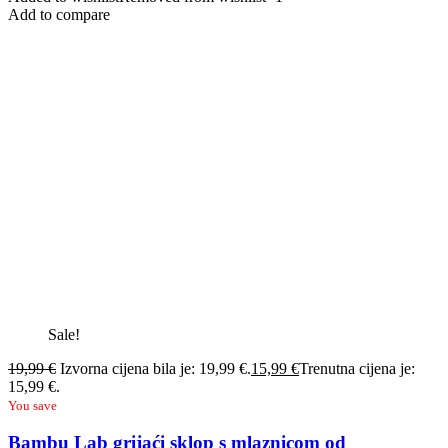
Add to compare
Sale!
19,99
€
Izvorna cijena bila je: 19,99 €.
15,99
€
Trenutna cijena je:
15,99 €.
You save
Bambu Lab grijaći sklop s mlaznicom od