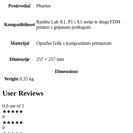
Proizvođač
Phaetus
Bambu Lab X1, P1 i A1 serija te drugi FDM
Kompatibilnost
printeri s grijanom podlogom
Materijal
Opružni čelik s kompozitnim premazom
Dimenzije
257 × 257 mm
Dimensions
Weight
0,35 kg
User Reviews
0.0
out of 5
★
★
★
★
★
0
★
★
★
★
★
0