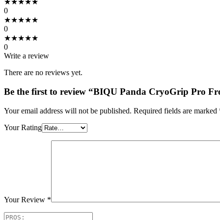
★
★
★
★
★
0
★
★
★
★
★
0
★
★
★
★
★
0
Write a review
There are no reviews yet.
Be the first to review “BIQU Panda CryoGrip Pro Fr
Your email address will not be published.
Required fields are marked
Your Rating
Your Review
*