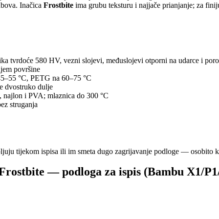
rubova. Inačica
Frostbite
ima grubu teksturu i najjače prianjanje; za fini
 tvrdoće 580 HV, vezni slojevi, međuslojevi otporni na udarce i poroz
njem površine
a 45–55 °C, PETG na 60–75 °C
e dvostruko dulje
najlon i PVA; mlaznica do 300 °C
bez struganja
juju tijekom ispisa ili im smeta dugo zagrijavanje podloge — osobito 
rostbite — podloga za ispis (Bambu X1/P1