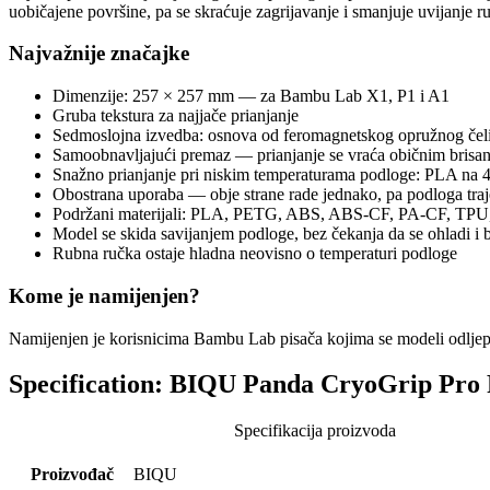
uobičajene površine, pa se skraćuje zagrijavanje i smanjuje uvijanje 
Najvažnije značajke
Dimenzije: 257 × 257 mm — za Bambu Lab X1, P1 i A1
Gruba tekstura za najjače prianjanje
Sedmoslojna izvedba: osnova od feromagnetskog opružnog čelika
Samoobnavljajući premaz — prianjanje se vraća običnim brisa
Snažno prianjanje pri niskim temperaturama podloge: PLA n
Obostrana uporaba — obje strane rade jednako, pa podloga traj
Podržani materijali: PLA, PETG, ABS, ABS-CF, PA-CF, TPU, 
Model se skida savijanjem podloge, bez čekanja da se ohladi i 
Rubna ručka ostaje hladna neovisno o temperaturi podloge
Kome je namijenjen?
Namijenjen je korisnicima Bambu Lab pisača kojima se modeli odljepl
Specification:
BIQU Panda CryoGrip Pro F
Specifikacija proizvoda
Proizvođač
BIQU