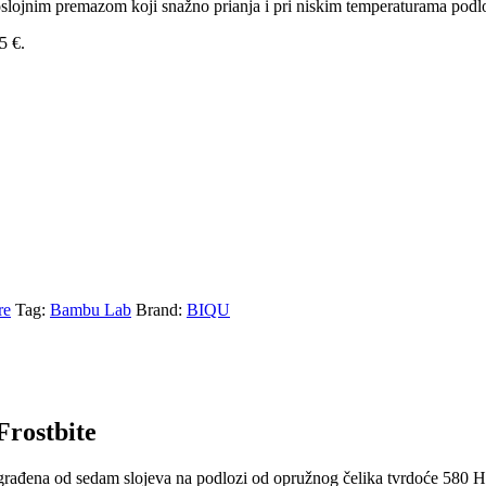
oslojnim premazom koji snažno prianja i pri niskim temperaturama po
5 €.
re
Tag:
Bambu Lab
Brand:
BIQU
rostbite
građena od sedam slojeva na podlozi od opružnog čelika tvrdoće 580 H