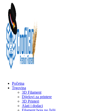
Početna
Trgovina
3D Filament
Dijelovi za printere
3D Printeri
Alati i dodaci
Filament boja po želji