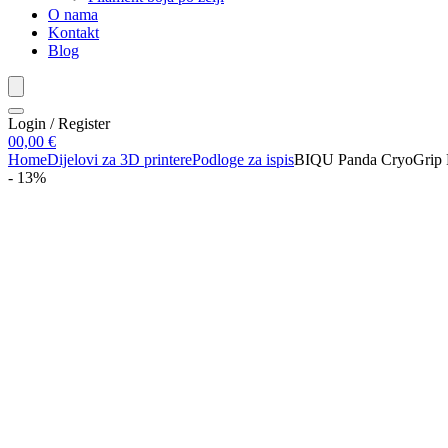
O nama
Kontakt
Blog
Login / Register
0
0,00
€
Home
Dijelovi za 3D printere
Podloge za ispis
BIQU Panda CryoGrip P
- 13%