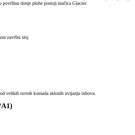
ju površinu donje plohe postoji inačica Glacier.
ni završni sloj
kod velikih ravnih komada sklonih uvijanju rubova.
/A1)