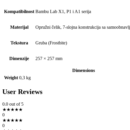
Kompatibilnost
Bambu Lab X1, P1 i A1 serija
Materijal
Opružni čelik, 7-slojna konstrukcija sa samoobnav
Tekstura
Gruba (Frostbite)
Dimenzije
257 × 257 mm
Dimensions
Weight
0,3 kg
User Reviews
0.0
out of 5
★
★
★
★
★
0
★
★
★
★
★
0