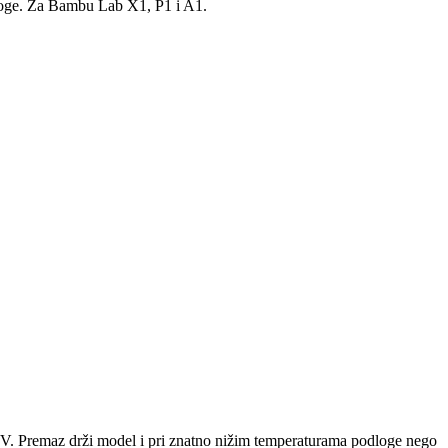
dloge. Za Bambu Lab X1, P1 i A1.
V. Premaz drži model i pri znatno nižim temperaturama podloge nego