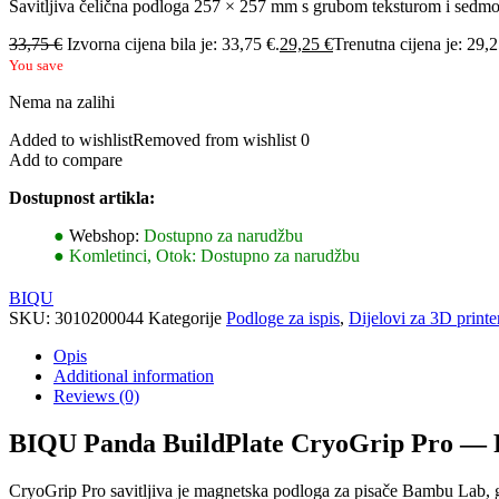
Savitljiva čelična podloga 257 × 257 mm s grubom teksturom i sedm
33,75
€
Izvorna cijena bila je: 33,75 €.
29,25
€
Trenutna cijena je: 29,2
You save
Nema na zalihi
Added to wishlist
Removed from wishlist
0
Add to compare
Dostupnost artikla:
●
Webshop:
Dostupno za narudžbu
●
Komletinci, Otok:
Dostupno za narudžbu
BIQU
SKU:
3010200044
Kategorije
Podloge za ispis
,
Dijelovi za 3D printe
Opis
Additional information
Reviews (0)
BIQU Panda BuildPlate CryoGrip Pro — F
CryoGrip Pro savitljiva je magnetska podloga za pisače Bambu Lab, 