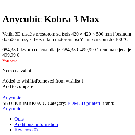
Anycubic Kobra 3 Max
Veliki 3D pisač s prostorom za ispis 420 × 420 × 500 mm i brzinom
do 600 mm/s, s dvostrukim motorom osi Y i mlaznicom do 300 °C.
684,38
€
Izvorna cijena bila je: 684,38 €.
499,99
€
Trenutna cijena je:
499,99 €.
You save
Nema na zalihi
Added to wishlist
Removed from wishlist
1
Add to compare
Anycubic
SKU:
KB3MBK0A-O
Category:
FDM 3D printeri
Brand:
Anycubic
Opis
Additional information
Reviews (0)