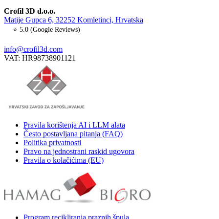
Crofil 3D d.o.o.
Matije Gupca 6, 32252 Komletinci, Hrvatska
⭐ 5.0 (Google Reviews)
info@crofil3d.com
VAT: HR98738901121
Pravila korištenja AI i LLM alata
Često postavljana pitanja (FAQ)
Politika privatnosti
Pravo na jednostrani raskid ugovora
Pravila o kolačićima (EU)
Program recikliranja praznih špula