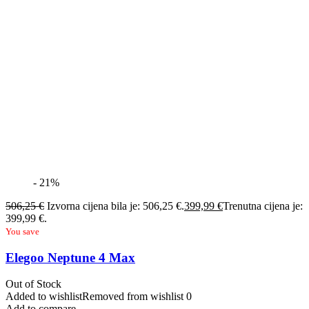
- 21%
506,25
€
Izvorna cijena bila je: 506,25 €.
399,99
€
Trenutna cijena je:
399,99 €.
You save
Elegoo Neptune 4 Max
Out of Stock
Added to wishlist
Removed from wishlist
0
Add to compare