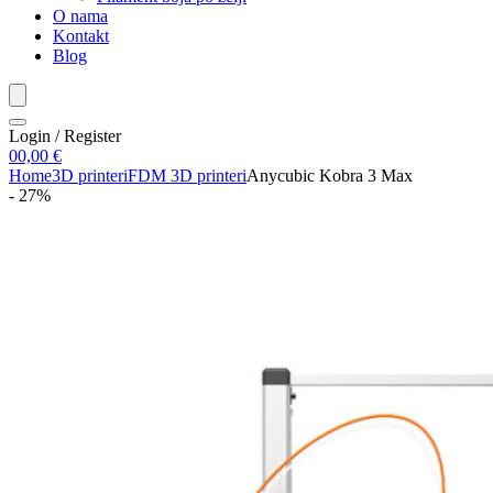
O nama
Kontakt
Blog
Login / Register
0
0,00
€
Home
3D printeri
FDM 3D printeri
Anycubic Kobra 3 Max
- 27%