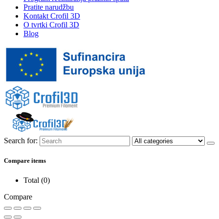
Pratite narudžbu
Kontakt Crofil 3D
O tvrtki Crofil 3D
Blog
Search for:
Compare items
Total (
0
)
Compare