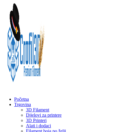
Početna
Trgovina
3D Filament
Dijelovi za printere
3D Printeri
Alati i dodaci
Filament boja po želji