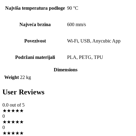
Najviša temperatura podloge
90 °C
Najveća brzina
600 mm/s
Povezivost
Wi-Fi, USB, Anycubic App
Podržani materijali
PLA, PETG, TPU
Dimensions
Weight
22 kg
User Reviews
0.0
out of 5
★
★
★
★
★
0
★
★
★
★
★
0
★
★
★
★
★