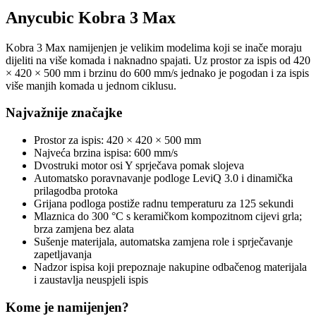
Anycubic Kobra 3 Max
Kobra 3 Max namijenjen je velikim modelima koji se inače moraju
dijeliti na više komada i naknadno spajati. Uz prostor za ispis od 420
× 420 × 500 mm i brzinu do 600 mm/s jednako je pogodan i za ispis
više manjih komada u jednom ciklusu.
Najvažnije značajke
Prostor za ispis: 420 × 420 × 500 mm
Najveća brzina ispisa: 600 mm/s
Dvostruki motor osi Y sprječava pomak slojeva
Automatsko poravnavanje podloge LeviQ 3.0 i dinamička
prilagodba protoka
Grijana podloga postiže radnu temperaturu za 125 sekundi
Mlaznica do 300 °C s keramičkom kompozitnom cijevi grla;
brza zamjena bez alata
Sušenje materijala, automatska zamjena role i sprječavanje
zapetljavanja
Nadzor ispisa koji prepoznaje nakupine odbačenog materijala
i zaustavlja neuspjeli ispis
Kome je namijenjen?