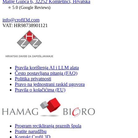
Matije Gupca 6, 32252 Komletinci, Hrvatska
⭐ 5.0 (Google Reviews)
info@crofil3d.com
VAT: HR98738901121
Pravila korištenja AI i LLM alata
Često postavljana pitanja (FAQ)
Politika privatnosti
Pravo na jednostrani raskid ugovora
Pravila o kolačićima (EU)
Program recikliranja praznih špula
Pratite narudžbu
Kontakt Crofil 3D