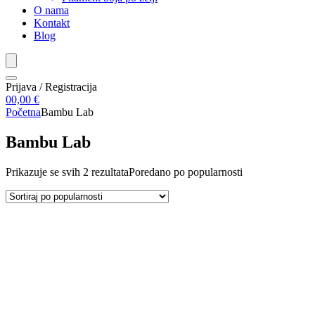
O nama
Kontakt
Blog
Prijava / Registracija
0
0,00
€
Početna
Bambu Lab
Bambu Lab
Prikazuje se svih 2 rezultata
Poredano po popularnosti