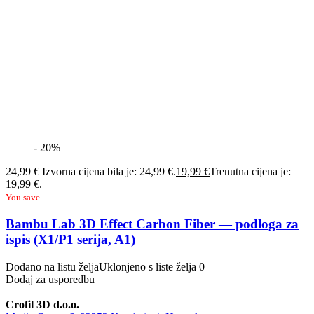
- 20%
24,99
€
Izvorna cijena bila je: 24,99 €.
19,99
€
Trenutna cijena je:
19,99 €.
You save
Bambu Lab 3D Effect Carbon Fiber — podloga za
ispis (X1/P1 serija, A1)
Dodano na listu želja
Uklonjeno s liste želja
0
Dodaj za usporedbu
Crofil 3D d.o.o.