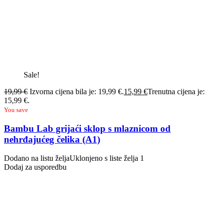
Sale!
19,99
€
Izvorna cijena bila je: 19,99 €.
15,99
€
Trenutna cijena je:
15,99 €.
You save
Bambu Lab grijaći sklop s mlaznicom od
nehrđajućeg čelika (A1)
Dodano na listu želja
Uklonjeno s liste želja
1
Dodaj za usporedbu