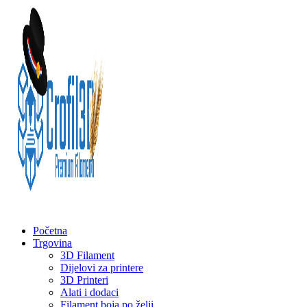
Početna
Trgovina
3D Filament
Dijelovi za printere
3D Printeri
Alati i dodaci
Filament boja po želji