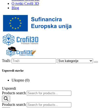
O tvrtki Crofil 3D
Blog
Traži:
Usporedi stavke
Ukupno (
0
)
Usporedi
Products search
Products search