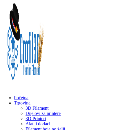
Početna
Trgovina
3D Filament
Dijelovi za printere
3D Printeri
Alati i dodaci
Filament boja po želji