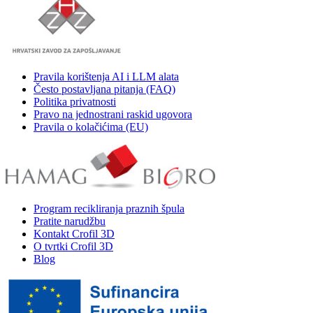
Pravila korištenja AI i LLM alata
Često postavljana pitanja (FAQ)
Politika privatnosti
Pravo na jednostrani raskid ugovora
Pravila o kolačićima (EU)
Program recikliranja praznih špula
Pratite narudžbu
Kontakt Crofil 3D
O tvrtki Crofil 3D
Blog