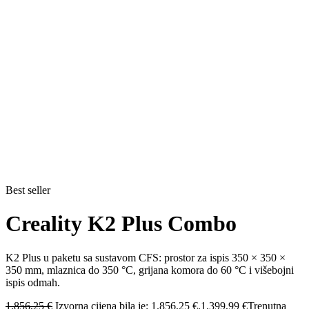
Best seller
Creality K2 Plus Combo
K2 Plus u paketu sa sustavom CFS: prostor za ispis 350 × 350 ×
350 mm, mlaznica do 350 °C, grijana komora do 60 °C i višebojni
ispis odmah.
1.856,25
€
Izvorna cijena bila je: 1.856,25 €.
1.399,99
€
Trenutna