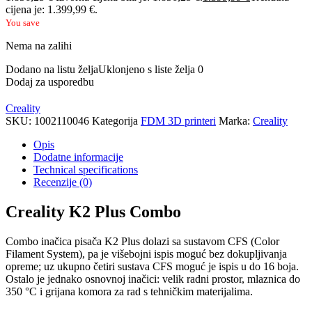
cijena je: 1.399,99 €.
You save
Nema na zalihi
Dodano na listu želja
Uklonjeno s liste želja
0
Dodaj za usporedbu
Creality
SKU:
1002110046
Kategorija
FDM 3D printeri
Marka:
Creality
Opis
Dodatne informacije
Technical specifications
Recenzije (0)
Creality K2 Plus Combo
Combo inačica pisača K2 Plus dolazi sa sustavom CFS (Color
Filament System), pa je višebojni ispis moguć bez dokupljivanja
opreme; uz ukupno četiri sustava CFS moguć je ispis u do 16 boja.
Ostalo je jednako osnovnoj inačici: velik radni prostor, mlaznica do
350 °C i grijana komora za rad s tehničkim materijalima.