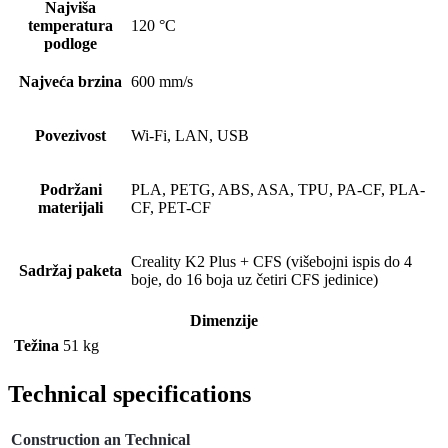
Najviša
temperatura
120 °C
podloge
Najveća brzina
600 mm/s
Povezivost
Wi-Fi, LAN, USB
Podržani
PLA, PETG, ABS, ASA, TPU, PA-CF, PLA-
materijali
CF, PET-CF
Creality K2 Plus + CFS (višebojni ispis do 4
Sadržaj paketa
boje, do 16 boja uz četiri CFS jedinice)
Dimenzije
Težina
51 kg
Technical specifications
Construction an Technical