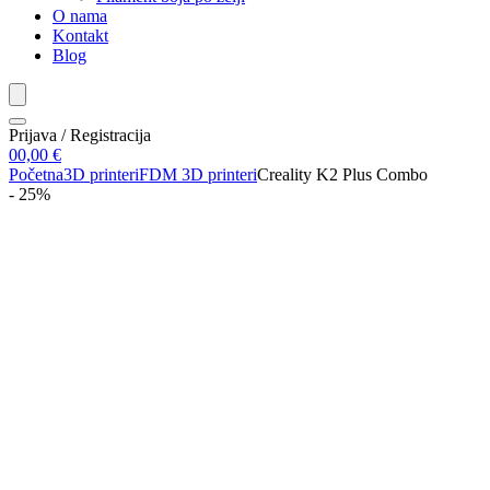
O nama
Kontakt
Blog
Prijava / Registracija
0
0,00
€
Početna
3D printeri
FDM 3D printeri
Creality K2 Plus Combo
- 25%