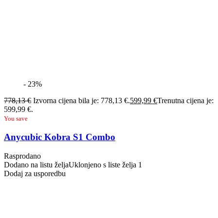
- 23%
778,13
€
Izvorna cijena bila je: 778,13 €.
599,99
€
Trenutna cijena je:
599,99 €.
You save
Anycubic Kobra S1 Combo
Rasprodano
Dodano na listu želja
Uklonjeno s liste želja
1
Dodaj za usporedbu