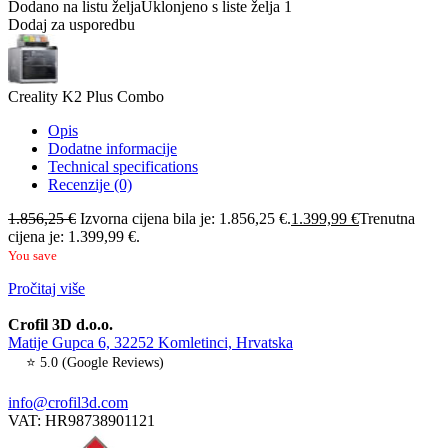
Dodano na listu želja
Uklonjeno s liste želja
1
Dodaj za usporedbu
Creality K2 Plus Combo
Opis
Dodatne informacije
Technical specifications
Recenzije (0)
1.856,25
€
Izvorna cijena bila je: 1.856,25 €.
1.399,99
€
Trenutna
cijena je: 1.399,99 €.
You save
Pročitaj više
Crofil 3D d.o.o.
Matije Gupca 6, 32252 Komletinci, Hrvatska
⭐ 5.0 (Google Reviews)
info@crofil3d.com
VAT: HR98738901121