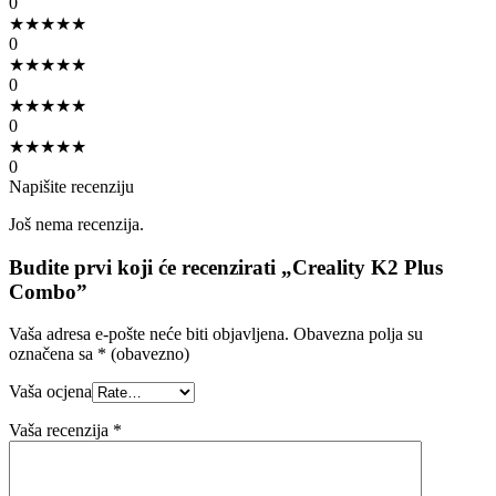
0
★
★
★
★
★
0
★
★
★
★
★
0
★
★
★
★
★
0
★
★
★
★
★
0
Napišite recenziju
Još nema recenzija.
Budite prvi koji će recenzirati „Creality K2 Plus
Combo”
Vaša adresa e-pošte neće biti objavljena.
Obavezna polja su
označena sa
* (obavezno)
Vaša ocjena
Vaša recenzija
*