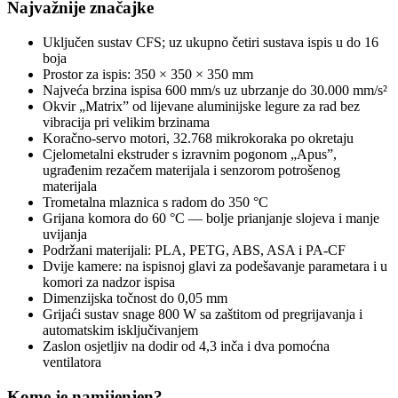
Najvažnije značajke
Uključen sustav CFS; uz ukupno četiri sustava ispis u do 16
boja
Prostor za ispis: 350 × 350 × 350 mm
Najveća brzina ispisa 600 mm/s uz ubrzanje do 30.000 mm/s²
Okvir „Matrix” od lijevane aluminijske legure za rad bez
vibracija pri velikim brzinama
Koračno-servo motori, 32.768 mikrokoraka po okretaju
Cjelometalni ekstruder s izravnim pogonom „Apus”,
ugrađenim rezačem materijala i senzorom potrošenog
materijala
Trometalna mlaznica s radom do 350 °C
Grijana komora do 60 °C — bolje prianjanje slojeva i manje
uvijanja
Podržani materijali: PLA, PETG, ABS, ASA i PA-CF
Dvije kamere: na ispisnoj glavi za podešavanje parametara i u
komori za nadzor ispisa
Dimenzijska točnost do 0,05 mm
Grijaći sustav snage 800 W sa zaštitom od pregrijavanja i
automatskim isključivanjem
Zaslon osjetljiv na dodir od 4,3 inča i dva pomoćna
ventilatora
Kome je namijenjen?