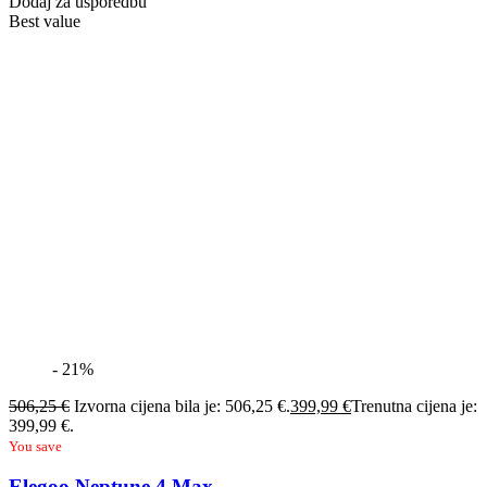
Dodaj za usporedbu
Best value
- 21%
506,25
€
Izvorna cijena bila je: 506,25 €.
399,99
€
Trenutna cijena je:
399,99 €.
You save
Elegoo Neptune 4 Max