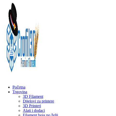
Početna
Trgovina
3D Filament
Dijelovi za printere
3D Printeri
Alati i dodaci
Filament boja po želji