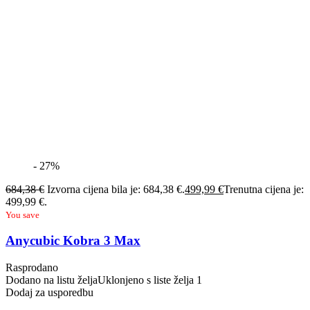
- 27%
684,38
€
Izvorna cijena bila je: 684,38 €.
499,99
€
Trenutna cijena je:
499,99 €.
You save
Anycubic Kobra 3 Max
Rasprodano
Dodano na listu želja
Uklonjeno s liste želja
1
Dodaj za usporedbu