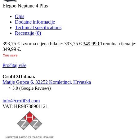
Elegoo Neptune 4 Plus
Opis
Dodatne informacije
Technical specifications
Recenzije (0)
393,75
€
Izvorna cijena bila je: 393,75 €.
349,99
€
Trenutna cijena je:
349,99 €.
You save
Pročitaj više
Crofil 3D d.o.o.
Matije Gupca 6, 32252 Komletinci, Hrvatska
⭐ 5.0 (Google Reviews)
info@crofil3d.com
VAT: HR98738901121