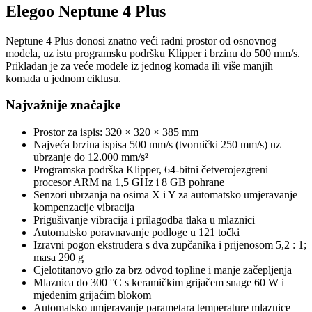
Elegoo Neptune 4 Plus
Neptune 4 Plus donosi znatno veći radni prostor od osnovnog
modela, uz istu programsku podršku Klipper i brzinu do 500 mm/s.
Prikladan je za veće modele iz jednog komada ili više manjih
komada u jednom ciklusu.
Najvažnije značajke
Prostor za ispis: 320 × 320 × 385 mm
Najveća brzina ispisa 500 mm/s (tvornički 250 mm/s) uz
ubrzanje do 12.000 mm/s²
Programska podrška Klipper, 64-bitni četverojezgreni
procesor ARM na 1,5 GHz i 8 GB pohrane
Senzori ubrzanja na osima X i Y za automatsko umjeravanje
kompenzacije vibracija
Prigušivanje vibracija i prilagodba tlaka u mlaznici
Automatsko poravnavanje podloge u 121 točki
Izravni pogon ekstrudera s dva zupčanika i prijenosom 5,2 : 1;
masa 290 g
Cjelotitanovo grlo za brz odvod topline i manje začepljenja
Mlaznica do 300 °C s keramičkim grijačem snage 60 W i
mjedenim grijaćim blokom
Automatsko umjeravanje parametara temperature mlaznice