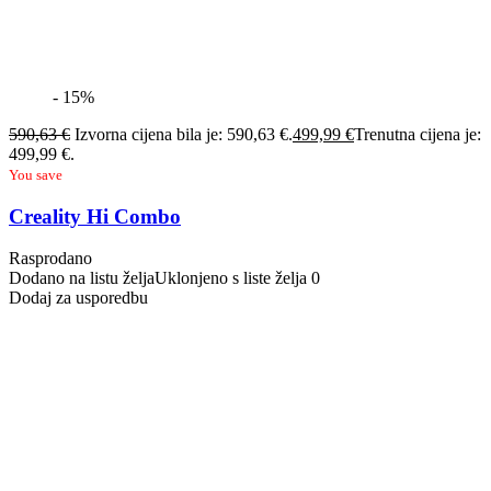
- 15%
590,63
€
Izvorna cijena bila je: 590,63 €.
499,99
€
Trenutna cijena je:
499,99 €.
You save
Creality Hi Combo
Rasprodano
Dodano na listu želja
Uklonjeno s liste želja
0
Dodaj za usporedbu