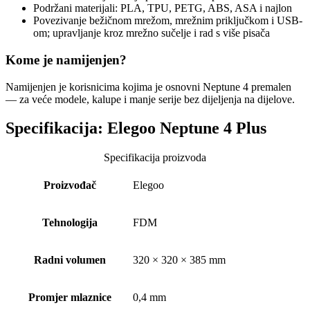
Podržani materijali: PLA, TPU, PETG, ABS, ASA i najlon
Povezivanje bežičnom mrežom, mrežnim priključkom i USB-
om; upravljanje kroz mrežno sučelje i rad s više pisača
Kome je namijenjen?
Namijenjen je korisnicima kojima je osnovni Neptune 4 premalen
— za veće modele, kalupe i manje serije bez dijeljenja na dijelove.
Specifikacija:
Elegoo Neptune 4 Plus
Specifikacija proizvoda
Proizvođač
Elegoo
Tehnologija
FDM
Radni volumen
320 × 320 × 385 mm
Promjer mlaznice
0,4 mm