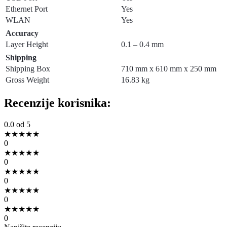
Ethernet Port
Yes
WLAN
Yes
Accuracy
Layer Height
0.1 – 0.4 mm
Shipping
Shipping Box
710 mm x 610 mm x 250 mm
Gross Weight
16.83 kg
Recenzije korisnika:
0.0
od 5
★
★
★
★
★
0
★
★
★
★
★
0
★
★
★
★
★
0
★
★
★
★
★
0
★
★
★
★
★
0