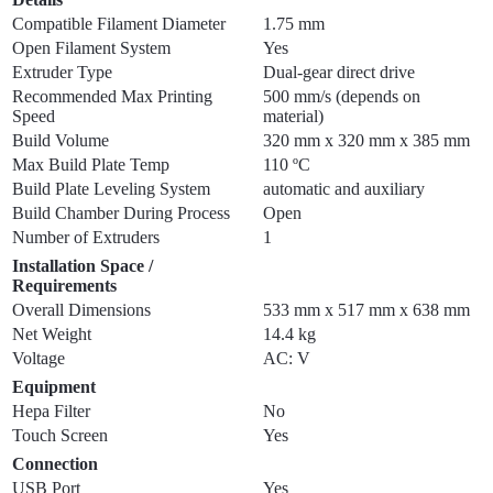
Compatible Filament Diameter
1.75 mm
Open Filament System
Yes
Extruder Type
Dual-gear direct drive
Recommended Max Printing
500 mm/s (depends on
Speed
material)
Build Volume
320 mm x 320 mm x 385 mm
Max Build Plate Temp
110 ºC
Build Plate Leveling System
automatic and auxiliary
Build Chamber During Process
Open
Number of Extruders
1
Installation Space /
Requirements
Overall Dimensions
533 mm x 517 mm x 638 mm
Net Weight
14.4 kg
Voltage
AC: V
Equipment
Hepa Filter
No
Touch Screen
Yes
Connection
USB Port
Yes