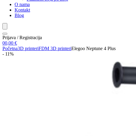
O nama
Kontakt
Blog
Prijava / Registracija
0
0,00
€
Početna
3D printeri
FDM 3D printeri
Elegoo Neptune 4 Plus
- 11%