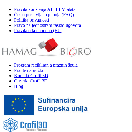
Pravila korištenja AI i LLM alata
Često postavljana pitanja (FAQ)
Politika privatnosti
Pravo na jednostrani raskid ugovora
Pravila o kolačićima (EU)
Program recikliranja praznih špula
Pratite narudžbu
Kontakt Crofil 3D
O tvrtki Crofil 3D
Blog