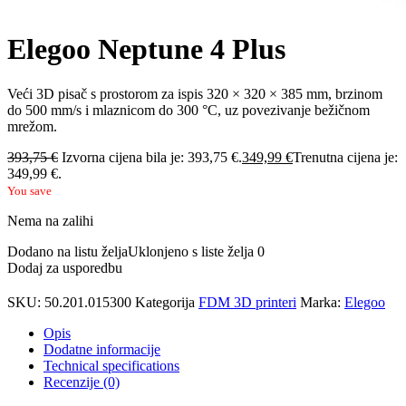
Elegoo Neptune 4 Plus
Veći 3D pisač s prostorom za ispis 320 × 320 × 385 mm, brzinom
do 500 mm/s i mlaznicom do 300 °C, uz povezivanje bežičnom
mrežom.
393,75
€
Izvorna cijena bila je: 393,75 €.
349,99
€
Trenutna cijena je:
349,99 €.
You save
Nema na zalihi
Dodano na listu želja
Uklonjeno s liste želja
0
Dodaj za usporedbu
SKU:
50.201.015300
Kategorija
FDM 3D printeri
Marka:
Elegoo
Opis
Dodatne informacije
Technical specifications
Recenzije (0)