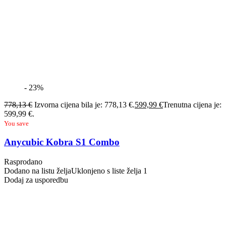
- 23%
778,13
€
Izvorna cijena bila je: 778,13 €.
599,99
€
Trenutna cijena je:
599,99 €.
You save
Anycubic Kobra S1 Combo
Rasprodano
Dodano na listu želja
Uklonjeno s liste želja
1
Dodaj za usporedbu