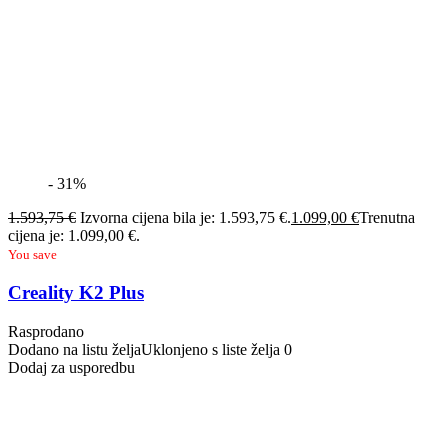
- 31%
1.593,75
€
Izvorna cijena bila je: 1.593,75 €.
1.099,00
€
Trenutna
cijena je: 1.099,00 €.
You save
Creality K2 Plus
Rasprodano
Dodano na listu želja
Uklonjeno s liste želja
0
Dodaj za usporedbu