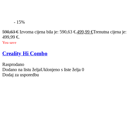
- 15%
590,63
€
Izvorna cijena bila je: 590,63 €.
499,99
€
Trenutna cijena je:
499,99 €.
You save
Creality Hi Combo
Rasprodano
Dodano na listu želja
Uklonjeno s liste želja
0
Dodaj za usporedbu