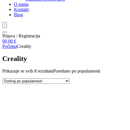
O nama
Kontakt
Blog
Prijava / Registracija
0
0,00
€
Početna
Creality
Creality
Prikazuje se svih 8 rezultata
Poredano po popularnosti