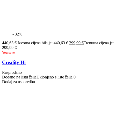
- 32%
440,63
€
Izvorna cijena bila je: 440,63 €.
299,99
€
Trenutna cijena je:
299,99 €.
You save
Creality Hi
Rasprodano
Dodano na listu želja
Uklonjeno s liste želja
0
Dodaj za usporedbu