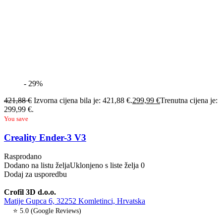
- 29%
421,88
€
Izvorna cijena bila je: 421,88 €.
299,99
€
Trenutna cijena je:
299,99 €.
You save
Creality Ender-3 V3
Rasprodano
Dodano na listu želja
Uklonjeno s liste želja
0
Dodaj za usporedbu
Crofil 3D d.o.o.
Matije Gupca 6, 32252 Komletinci, Hrvatska
⭐ 5.0 (Google Reviews)