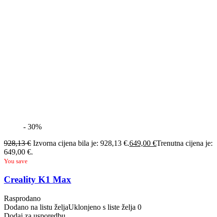
- 30%
928,13
€
Izvorna cijena bila je: 928,13 €.
649,00
€
Trenutna cijena je:
649,00 €.
You save
Creality K1 Max
Rasprodano
Dodano na listu želja
Uklonjeno s liste želja
0
Dodaj za usporedbu