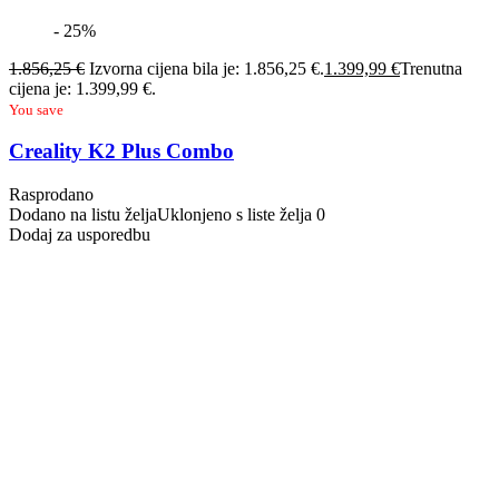
- 25%
1.856,25
€
Izvorna cijena bila je: 1.856,25 €.
1.399,99
€
Trenutna
cijena je: 1.399,99 €.
You save
Creality K2 Plus Combo
Rasprodano
Dodano na listu želja
Uklonjeno s liste želja
0
Dodaj za usporedbu