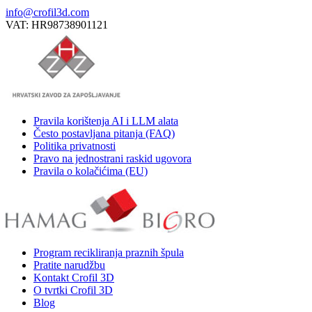
info@crofil3d.com
VAT: HR98738901121
Pravila korištenja AI i LLM alata
Često postavljana pitanja (FAQ)
Politika privatnosti
Pravo na jednostrani raskid ugovora
Pravila o kolačićima (EU)
Program recikliranja praznih špula
Pratite narudžbu
Kontakt Crofil 3D
O tvrtki Crofil 3D
Blog