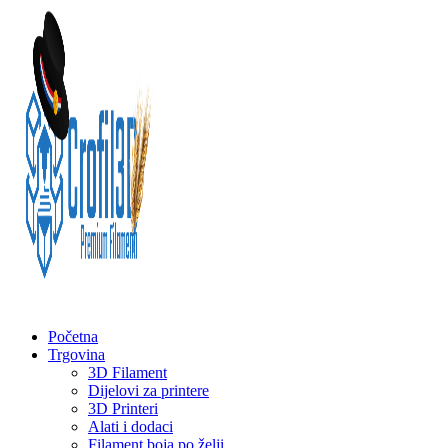
Početna
Trgovina
3D Filament
Dijelovi za printere
3D Printeri
Alati i dodaci
Filament boja po želji