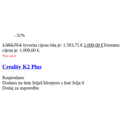
- 31%
1.593,75
€
Izvorna cijena bila je: 1.593,75 €.
1.099,00
€
Trenutna
cijena je: 1.099,00 €.
You save
Creality K2 Plus
Rasprodano
Dodano na listu želja
Uklonjeno s liste želja
0
Dodaj za usporedbu