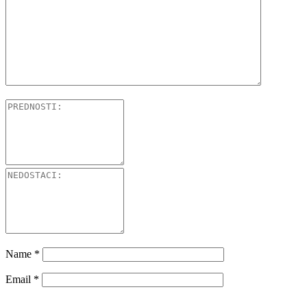
Name
*
Email
*