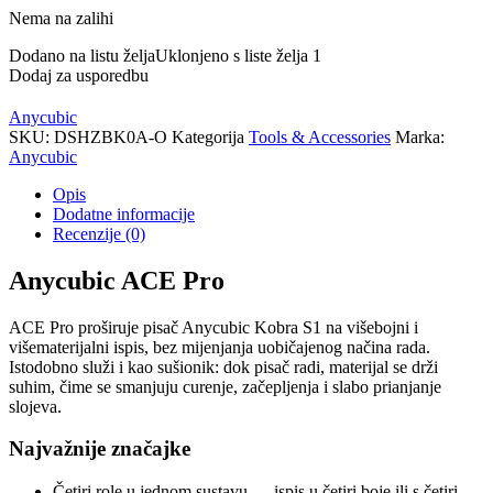
Nema na zalihi
Dodano na listu želja
Uklonjeno s liste želja
1
Dodaj za usporedbu
Anycubic
SKU:
DSHZBK0A-O
Kategorija
Tools & Accessories
Marka:
Anycubic
Opis
Dodatne informacije
Recenzije (0)
Anycubic ACE Pro
ACE Pro proširuje pisač Anycubic Kobra S1 na višebojni i
višematerijalni ispis, bez mijenjanja uobičajenog načina rada.
Istodobno služi i kao sušionik: dok pisač radi, materijal se drži
suhim, čime se smanjuju curenje, začepljenja i slabo prianjanje
slojeva.
Najvažnije značajke
Četiri role u jednom sustavu — ispis u četiri boje ili s četiri