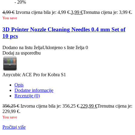
- 20%
4,99
€
Izvorna cijena bila je: 4,99 €.
3,99
€
Trenutna cijena je: 3,99 €.
You save
3D Printer Nozzle Cleaning Needles 0.4 mm Set of
10 pcs
Dodano na listu želja
Uklonjeno s liste želja
0
Dodaj za usporedbu
Anycubic ACE Pro for Kobra S1
Opis
Dodatne informacije
Recenzije (0)
356,25
€
Izvorna cijena bila je: 356,25 €.
229,99
€
Trenutna cijena je:
229,99 €.
You save
Pročitaj više