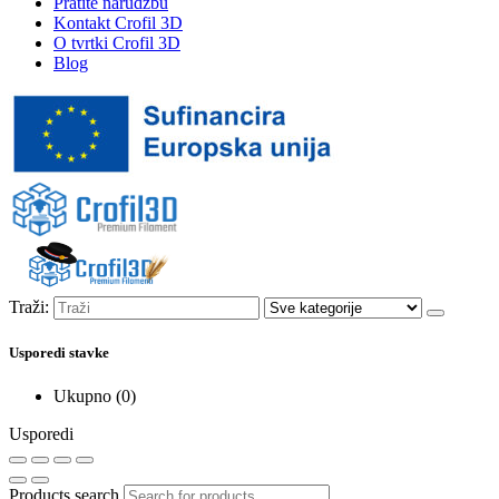
Pratite narudžbu
Kontakt Crofil 3D
O tvrtki Crofil 3D
Blog
Traži:
Usporedi stavke
Ukupno (
0
)
Usporedi
Products search