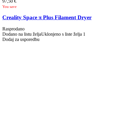
97,50
€
You save
Creality Space π Plus Filament Dryer
Rasprodano
Dodano na listu želja
Uklonjeno s liste želja
1
Dodaj za usporedbu