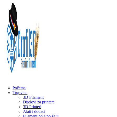
Početna
Trgovina
3D Filament
Dijelovi za printere
3D Printeri
Alati i dodaci
Filament boja po želji