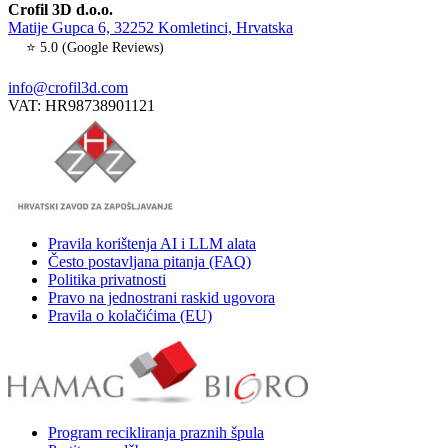
Crofil 3D d.o.o.
Matije Gupca 6, 32252 Komletinci, Hrvatska
⭐ 5.0 (Google Reviews)
info@crofil3d.com
VAT: HR98738901121
Pravila korištenja AI i LLM alata
Često postavljana pitanja (FAQ)
Politika privatnosti
Pravo na jednostrani raskid ugovora
Pravila o kolačićima (EU)
Program recikliranja praznih špula