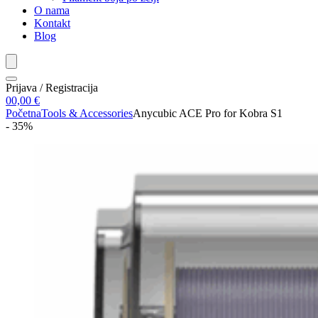
O nama
Kontakt
Blog
Prijava / Registracija
0
0,00
€
Početna
Tools & Accessories
Anycubic ACE Pro for Kobra S1
- 35%