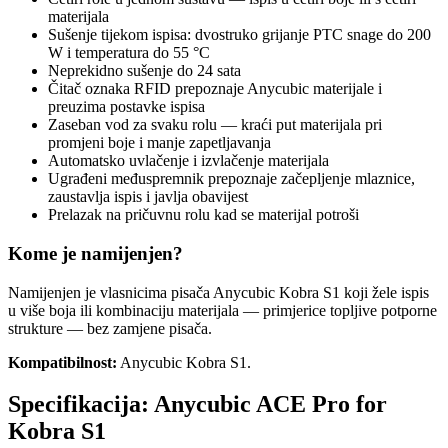
materijala
Sušenje tijekom ispisa: dvostruko grijanje PTC snage do 200
W i temperatura do 55 °C
Neprekidno sušenje do 24 sata
Čitač oznaka RFID prepoznaje Anycubic materijale i
preuzima postavke ispisa
Zaseban vod za svaku rolu — kraći put materijala pri
promjeni boje i manje zapetljavanja
Automatsko uvlačenje i izvlačenje materijala
Ugrađeni međuspremnik prepoznaje začepljenje mlaznice,
zaustavlja ispis i javlja obavijest
Prelazak na pričuvnu rolu kad se materijal potroši
Kome je namijenjen?
Namijenjen je vlasnicima pisača Anycubic Kobra S1 koji žele ispis
u više boja ili kombinaciju materijala — primjerice topljive potporne
strukture — bez zamjene pisača.
Kompatibilnost:
Anycubic Kobra S1.
Specifikacija:
Anycubic ACE Pro for
Kobra S1