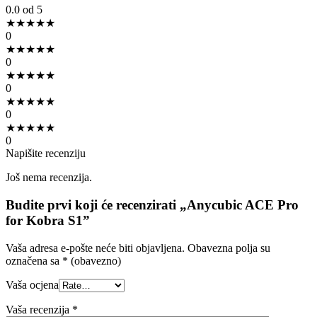
0.0
od 5
★
★
★
★
★
0
★
★
★
★
★
0
★
★
★
★
★
0
★
★
★
★
★
0
★
★
★
★
★
0
Napišite recenziju
Još nema recenzija.
Budite prvi koji će recenzirati „Anycubic ACE Pro
for Kobra S1”
Vaša adresa e-pošte neće biti objavljena.
Obavezna polja su
označena sa
* (obavezno)
Vaša ocjena
Vaša recenzija
*