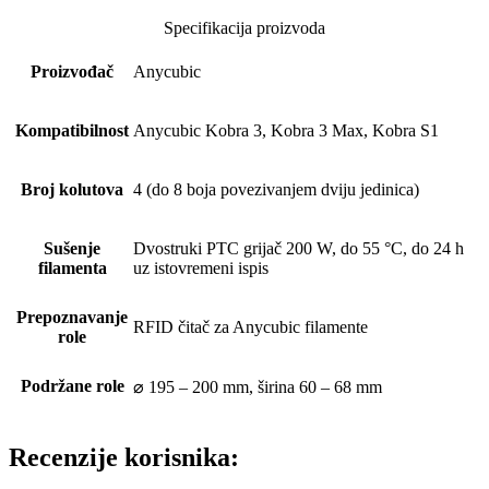
Specifikacija proizvoda
Proizvođač
Anycubic
Kompatibilnost
Anycubic Kobra 3, Kobra 3 Max, Kobra S1
Broj kolutova
4 (do 8 boja povezivanjem dviju jedinica)
Sušenje
Dvostruki PTC grijač 200 W, do 55 °C, do 24 h
filamenta
uz istovremeni ispis
Prepoznavanje
RFID čitač za Anycubic filamente
role
Podržane role
⌀ 195 – 200 mm, širina 60 – 68 mm
Recenzije korisnika: