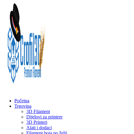
Početna
Trgovina
3D Filament
Dijelovi za printere
3D Printeri
Alati i dodaci
Filament boja po želji