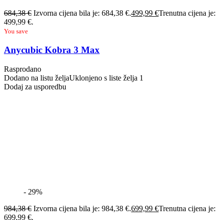
684,38
€
Izvorna cijena bila je: 684,38 €.
499,99
€
Trenutna cijena je:
499,99 €.
You save
Anycubic Kobra 3 Max
Rasprodano
Dodano na listu želja
Uklonjeno s liste želja
1
Dodaj za usporedbu
- 29%
984,38
€
Izvorna cijena bila je: 984,38 €.
699,99
€
Trenutna cijena je:
699,99 €.