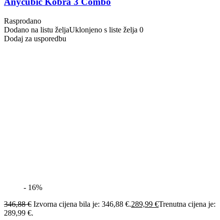
Anycubic Kobra 3 Combo
Rasprodano
Dodano na listu želja
Uklonjeno s liste želja
0
Dodaj za usporedbu
- 16%
346,88
€
Izvorna cijena bila je: 346,88 €.
289,99
€
Trenutna cijena je:
289,99 €.