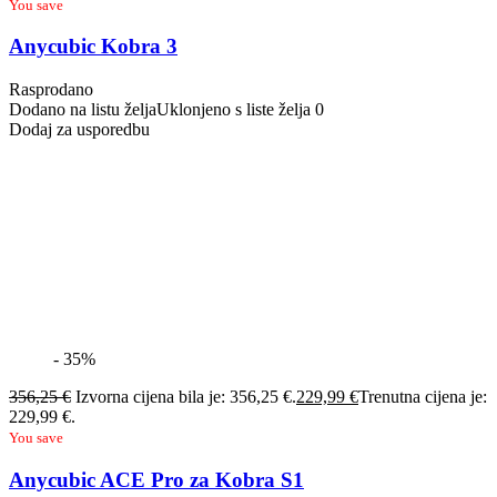
You save
Anycubic Kobra 3
Rasprodano
Dodano na listu želja
Uklonjeno s liste želja
0
Dodaj za usporedbu
- 35%
356,25
€
Izvorna cijena bila je: 356,25 €.
229,99
€
Trenutna cijena je:
229,99 €.
You save
Anycubic ACE Pro za Kobra S1