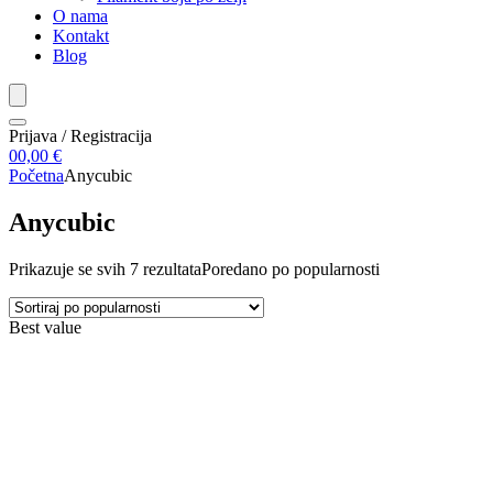
O nama
Kontakt
Blog
Prijava / Registracija
0
0,00
€
Početna
Anycubic
Anycubic
Prikazuje se svih 7 rezultata
Poredano po popularnosti
Best value