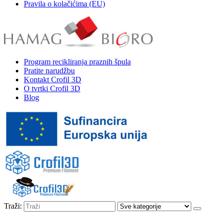
Pravila o kolačićima (EU)
Program recikliranja praznih špula
Pratite narudžbu
Kontakt Crofil 3D
O tvrtki Crofil 3D
Blog
Traži: