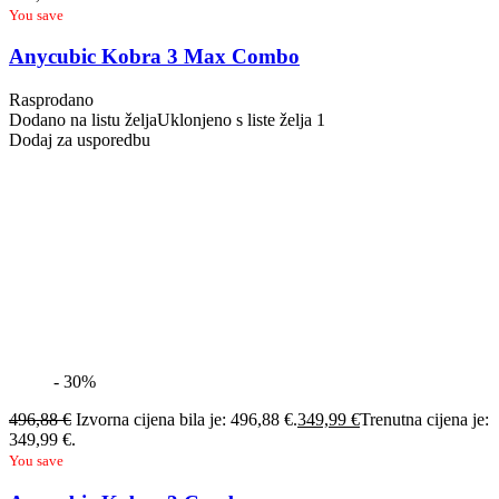
You save
Anycubic Kobra 3 Max Combo
Rasprodano
Dodano na listu želja
Uklonjeno s liste želja
1
Dodaj za usporedbu
- 30%
496,88
€
Izvorna cijena bila je: 496,88 €.
349,99
€
Trenutna cijena je:
349,99 €.
You save