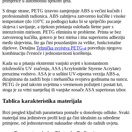
primjerice u automobilu tijekom ljeta.
S druge strane, PETG izravno zamjenjuje ABS u većini kućnih i
profesionalnih radionica. ABS zahtijeva zatvoreno kućište i visoke
temperature (do 110°C za podlogu) kako bi se spriječilo pucanje
slojeva i savijanje, a tijekom printanja oslobađa štetne pare s
intenzivnim mirisom. PETG eliminira te probleme. Printa se bez
zatvorenog kućišta, gotovo je bez mirisa i ima superiornu adheziju
među slojevima, što ga čini pouzdanijim za velike, funkcionalne
dijelove. Detaljna
Tehnička svojstva PETG-a
potvrđuju njegovu
kombinaciju čvrstoće i jednostavnosti korištenja.
Kada su u pitanju ekstremni vanjski uvjeti s konstantnom
izloženošću UV zračenju, ASA (Acrylonitrile Styrene Acrylate)
preuzima vodstvo. ASA je u suštini UV-otporna verzija ABS-a,
dizajnirana da zadrži boju i mehanička svojstva godinama na suncu.
PETG će pod takvim uvjetima s vremenom požutjeti i postati krt,
stoga je za vrtni namještaj ili vanjske nosače ASA superioran izbor.
Tablica karakteristika materijala
Brzi pregled ključnih parametara pomaže u donošenju odluke. Svaki
materijal ima jedinstven profil koji ga čini idealnim za određene
primjene, od jednostavnosti naknadne obrade do radnih uvjeta.