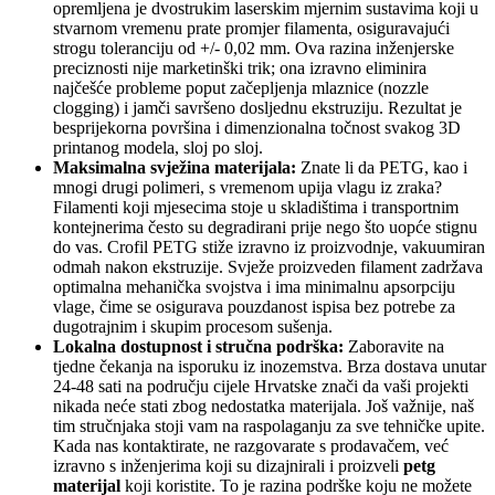
opremljena je dvostrukim laserskim mjernim sustavima koji u
stvarnom vremenu prate promjer filamenta, osiguravajući
strogu toleranciju od +/- 0,02 mm. Ova razina inženjerske
preciznosti nije marketinški trik; ona izravno eliminira
najčešće probleme poput začepljenja mlaznice (nozzle
clogging) i jamči savršeno dosljednu ekstruziju. Rezultat je
besprijekorna površina i dimenzionalna točnost svakog 3D
printanog modela, sloj po sloj.
Maksimalna svježina materijala:
Znate li da PETG, kao i
mnogi drugi polimeri, s vremenom upija vlagu iz zraka?
Filamenti koji mjesecima stoje u skladištima i transportnim
kontejnerima često su degradirani prije nego što uopće stignu
do vas. Crofil PETG stiže izravno iz proizvodnje, vakuumiran
odmah nakon ekstruzije. Svježe proizveden filament zadržava
optimalna mehanička svojstva i ima minimalnu apsorpciju
vlage, čime se osigurava pouzdanost ispisa bez potrebe za
dugotrajnim i skupim procesom sušenja.
Lokalna dostupnost i stručna podrška:
Zaboravite na
tjedne čekanja na isporuku iz inozemstva. Brza dostava unutar
24-48 sati na području cijele Hrvatske znači da vaši projekti
nikada neće stati zbog nedostatka materijala. Još važnije, naš
tim stručnjaka stoji vam na raspolaganju za sve tehničke upite.
Kada nas kontaktirate, ne razgovarate s prodavačem, već
izravno s inženjerima koji su dizajnirali i proizveli
petg
materijal
koji koristite. To je razina podrške koju ne možete