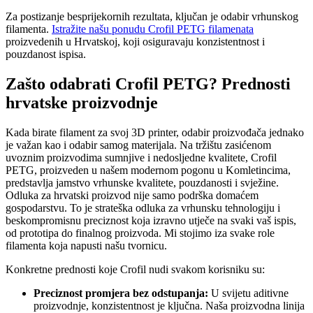
Za postizanje besprijekornih rezultata, ključan je odabir vrhunskog
filamenta.
Istražite našu ponudu Crofil PETG filamenata
proizvedenih u Hrvatskoj, koji osiguravaju konzistentnost i
pouzdanost ispisa.
Zašto odabrati Crofil PETG? Prednosti
hrvatske proizvodnje
Kada birate filament za svoj 3D printer, odabir proizvođača jednako
je važan kao i odabir samog materijala. Na tržištu zasićenom
uvoznim proizvodima sumnjive i nedosljedne kvalitete, Crofil
PETG, proizveden u našem modernom pogonu u Komletincima,
predstavlja jamstvo vrhunske kvalitete, pouzdanosti i svježine.
Odluka za hrvatski proizvod nije samo podrška domaćem
gospodarstvu. To je strateška odluka za vrhunsku tehnologiju i
beskompromisnu preciznost koja izravno utječe na svaki vaš ispis,
od prototipa do finalnog proizvoda. Mi stojimo iza svake role
filamenta koja napusti našu tvornicu.
Konkretne prednosti koje Crofil nudi svakom korisniku su:
Preciznost promjera bez odstupanja:
U svijetu aditivne
proizvodnje, konzistentnost je ključna. Naša proizvodna linija