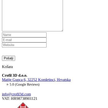
Košara
Crofil 3D d.o.o.
Matije Gupca 6, 32252 Komletinci, Hrvatska
⭐ 5.0 (Google Reviews)
info@crofil3d.com
VAT: HR98738901121