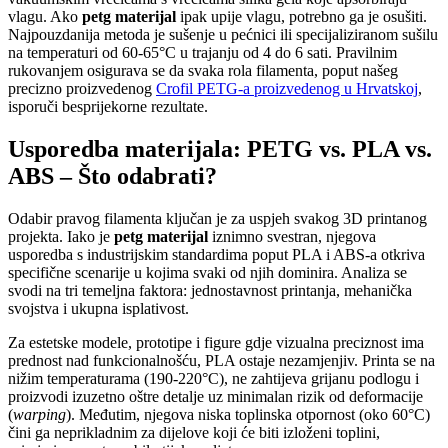
vlagu. Ako
petg materijal
ipak upije vlagu, potrebno ga je osušiti.
Najpouzdanija metoda je sušenje u pećnici ili specijaliziranom sušilu
na temperaturi od 60-65°C u trajanju od 4 do 6 sati. Pravilnim
rukovanjem osigurava se da svaka rola filamenta, poput našeg
precizno proizvedenog
Crofil PETG-a proizvedenog u Hrvatskoj
,
isporuči besprijekorne rezultate.
Usporedba materijala: PETG vs. PLA vs.
ABS – Što odabrati?
Odabir pravog filamenta ključan je za uspjeh svakog 3D printanog
projekta. Iako je
petg materijal
iznimno svestran, njegova
usporedba s industrijskim standardima poput PLA i ABS-a otkriva
specifične scenarije u kojima svaki od njih dominira. Analiza se
svodi na tri temeljna faktora: jednostavnost printanja, mehanička
svojstva i ukupna isplativost.
Za estetske modele, prototipe i figure gdje vizualna preciznost ima
prednost nad funkcionalnošću, PLA ostaje nezamjenjiv. Printa se na
nižim temperaturama (190-220°C), ne zahtijeva grijanu podlogu i
proizvodi izuzetno oštre detalje uz minimalan rizik od deformacije
(
warping
). Međutim, njegova niska toplinska otpornost (oko 60°C)
čini ga neprikladnim za dijelove koji će biti izloženi toplini,