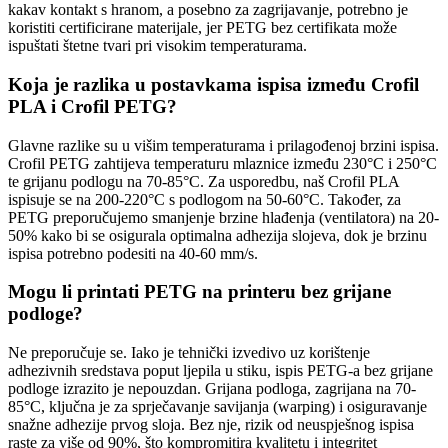
kakav kontakt s hranom, a posebno za zagrijavanje, potrebno je
koristiti certificirane materijale, jer PETG bez certifikata može
ispuštati štetne tvari pri visokim temperaturama.
Koja je razlika u postavkama ispisa između Crofil
PLA i Crofil PETG?
Glavne razlike su u višim temperaturama i prilagođenoj brzini ispisa.
Crofil PETG zahtijeva temperaturu mlaznice između 230°C i 250°C
te grijanu podlogu na 70-85°C. Za usporedbu, naš Crofil PLA
ispisuje se na 200-220°C s podlogom na 50-60°C. Također, za
PETG preporučujemo smanjenje brzine hlađenja (ventilatora) na 20-
50% kako bi se osigurala optimalna adhezija slojeva, dok je brzinu
ispisa potrebno podesiti na 40-60 mm/s.
Mogu li printati PETG na printeru bez grijane
podloge?
Ne preporučuje se. Iako je tehnički izvedivo uz korištenje
adhezivnih sredstava poput ljepila u stiku, ispis PETG-a bez grijane
podloge izrazito je nepouzdan. Grijana podloga, zagrijana na 70-
85°C, ključna je za sprječavanje savijanja (warping) i osiguravanje
snažne adhezije prvog sloja. Bez nje, rizik od neuspješnog ispisa
raste za više od 90%, što kompromitira kvalitetu i integritet