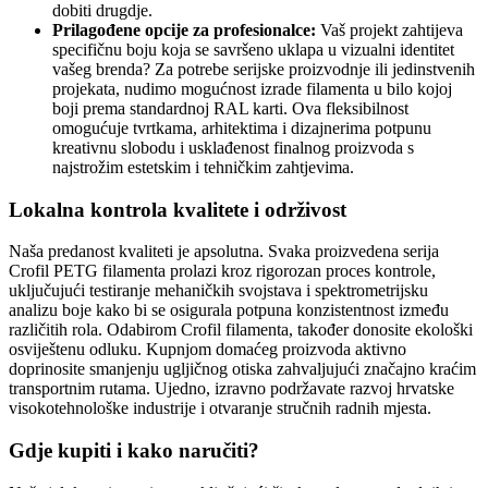
dobiti drugdje.
Prilagođene opcije za profesionalce:
Vaš projekt zahtijeva
specifičnu boju koja se savršeno uklapa u vizualni identitet
vašeg brenda? Za potrebe serijske proizvodnje ili jedinstvenih
projekata, nudimo mogućnost izrade filamenta u bilo kojoj
boji prema standardnoj RAL karti. Ova fleksibilnost
omogućuje tvrtkama, arhitektima i dizajnerima potpunu
kreativnu slobodu i usklađenost finalnog proizvoda s
najstrožim estetskim i tehničkim zahtjevima.
Lokalna kontrola kvalitete i održivost
Naša predanost kvaliteti je apsolutna. Svaka proizvedena serija
Crofil PETG filamenta prolazi kroz rigorozan proces kontrole,
uključujući testiranje mehaničkih svojstava i spektrometrijsku
analizu boje kako bi se osigurala potpuna konzistentnost između
različitih rola. Odabirom Crofil filamenta, također donosite ekološki
osviještenu odluku. Kupnjom domaćeg proizvoda aktivno
doprinosite smanjenju ugljičnog otiska zahvaljujući značajno kraćim
transportnim rutama. Ujedno, izravno podržavate razvoj hrvatske
visokotehnološke industrije i otvaranje stručnih radnih mjesta.
Gdje kupiti i kako naručiti?