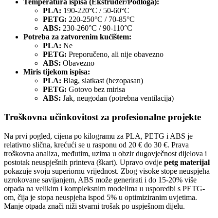
Temperatura ispisa (Ekstruder/Podloga):
PLA:
190-220°C / 50-60°C
PETG:
220-250°C / 70-85°C
ABS:
230-260°C / 90-110°C
Potreba za zatvorenim kućištem:
PLA:
Ne
PETG:
Preporučeno, ali nije obavezno
ABS:
Obavezno
Miris tijekom ispisa:
PLA:
Blag, slatkast (bezopasan)
PETG:
Gotovo bez mirisa
ABS:
Jak, neugodan (potrebna ventilacija)
Troškovna učinkovitost za profesionalne projekte
Na prvi pogled, cijena po kilogramu za PLA, PETG i ABS je
relativno slična, krećući se u rasponu od 20 € do 30 €. Prava
troškovna analiza, međutim, uzima u obzir dugovječnost dijelova i
postotak neuspješnih printeva (škart). Upravo ovdje
petg materijal
pokazuje svoju superiornu vrijednost. Zbog visoke stope neuspjeha
uzrokovane savijanjem, ABS može generirati i do 15-20% više
otpada na velikim i kompleksnim modelima u usporedbi s PETG-
om, čija je stopa neuspjeha ispod 5% u optimiziranim uvjetima.
Manje otpada znači niži stvarni trošak po uspješnom dijelu.