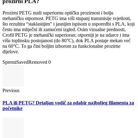
prozirni PLA?
Prozirni PETG nudi superiornu optičku prozirnost i bolju
mehaničku otpornost. PETG ima viši stupanj transmisije svjetlosti,
što rezultira “staklastijim” i jasnijim ispisom u usporedbi s PLA, koji
često ima mliječni ili zamućeni izgled. Osim vizualne prednosti,
Crofil PETG je mehanički superioran; otporniji je na udarce i ima
višu toplinsku postojanost (do 80°C), dok PLA postaje mekan već
na 60°C. To ga čini boljim izborom za funkcionalne prozirne
dijelove.
Spremi
Saved
Removed
0
Previous
PLA ili PETG? Detaljan vodič za odabir najboljeg filamenta za
početnike