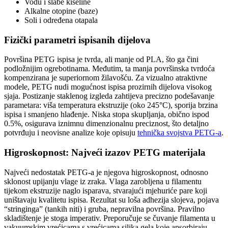
Vodu i slabe kiseline
Alkalne otopine (baze)
Soli i određena otapala
Fizički parametri ispisanih dijelova
Površina PETG ispisa je tvrda, ali manje od PLA, što ga čini
podložnijim ogrebotinama. Međutim, ta manja površinska tvrdoća
kompenzirana je superiornom žilavošću. Za vizualno atraktivne
modele, PETG nudi mogućnost ispisa prozirnih dijelova visokog
sjaja. Postizanje staklenog izgleda zahtijeva precizno podešavanje
parametara: viša temperatura ekstruzije (oko 245°C), sporija brzina
ispisa i smanjeno hlađenje. Niska stopa skupljanja, obično ispod
0.5%, osigurava iznimnu dimenzionalnu preciznost, što detaljno
potvrđuju i neovisne analize koje opisuju
tehnička svojstva PETG-a
.
Higroskopnost: Najveći izazov PETG materijala
Najveći nedostatak PETG-a je njegova higroskopnost, odnosno
sklonost upijanju vlage iz zraka. Vlaga zarobljena u filamentu
tijekom ekstruzije naglo isparava, stvarajući mjehuriće pare koji
uništavaju kvalitetu ispisa. Rezultat su loša adhezija slojeva, pojava
“stringinga” (tankih niti) i gruba, nepravilna površina. Pravilno
skladištenje je stoga imperativ. Preporučuje se čuvanje filamenta u
vakuumskim vrećicama s vrećicama silika gela koje apsorbiraju