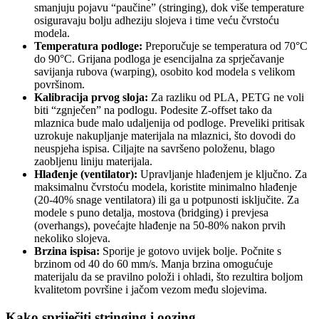
smanjuju pojavu “paučine” (stringing), dok više temperature
osiguravaju bolju adheziju slojeva i time veću čvrstoću
modela.
Temperatura podloge:
Preporučuje se temperatura od 70°C
do 90°C. Grijana podloga je esencijalna za sprječavanje
savijanja rubova (warping), osobito kod modela s velikom
površinom.
Kalibracija prvog sloja:
Za razliku od PLA, PETG ne voli
biti “zgnječen” na podlogu. Podesite Z-offset tako da
mlaznica bude malo udaljenija od podloge. Preveliki pritisak
uzrokuje nakupljanje materijala na mlaznici, što dovodi do
neuspjeha ispisa. Ciljajte na savršeno položenu, blago
zaobljenu liniju materijala.
Hlađenje (ventilator):
Upravljanje hlađenjem je ključno. Za
maksimalnu čvrstoću modela, koristite minimalno hlađenje
(20-40% snage ventilatora) ili ga u potpunosti isključite. Za
modele s puno detalja, mostova (bridging) i prevjesa
(overhangs), povećajte hlađenje na 50-80% nakon prvih
nekoliko slojeva.
Brzina ispisa:
Sporije je gotovo uvijek bolje. Počnite s
brzinom od 40 do 60 mm/s. Manja brzina omogućuje
materijalu da se pravilno položi i ohladi, što rezultira boljom
kvalitetom površine i jačom vezom među slojevima.
Kako spriječiti stringing i oozing