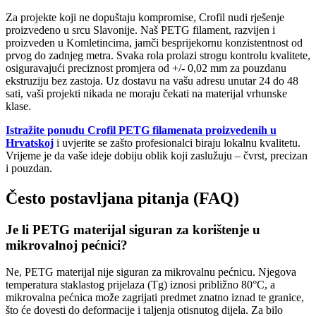
Za projekte koji ne dopuštaju kompromise, Crofil nudi rješenje
proizvedeno u srcu Slavonije. Naš PETG filament, razvijen i
proizveden u Komletincima, jamči besprijekornu konzistentnost od
prvog do zadnjeg metra. Svaka rola prolazi strogu kontrolu kvalitete,
osiguravajući preciznost promjera od +/- 0,02 mm za pouzdanu
ekstruziju bez zastoja. Uz dostavu na vašu adresu unutar 24 do 48
sati, vaši projekti nikada ne moraju čekati na materijal vrhunske
klase.
Istražite ponudu Crofil PETG filamenata proizvedenih u
Hrvatskoj
i uvjerite se zašto profesionalci biraju lokalnu kvalitetu.
Vrijeme je da vaše ideje dobiju oblik koji zaslužuju – čvrst, precizan
i pouzdan.
Često postavljana pitanja (FAQ)
Je li PETG materijal siguran za korištenje u
mikrovalnoj pećnici?
Ne, PETG materijal nije siguran za mikrovalnu pećnicu. Njegova
temperatura staklastog prijelaza (Tg) iznosi približno 80°C, a
mikrovalna pećnica može zagrijati predmet znatno iznad te granice,
što će dovesti do deformacije i taljenja otisnutog dijela. Za bilo