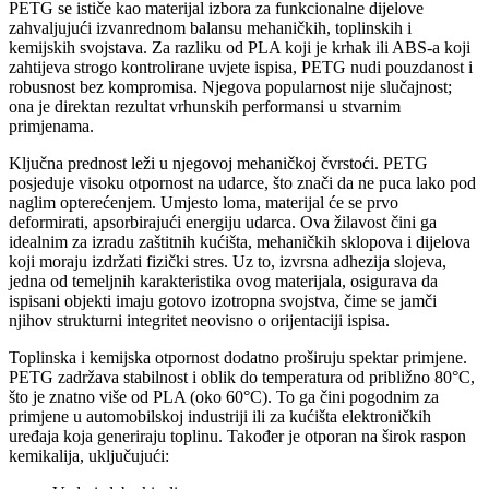
PETG se ističe kao materijal izbora za funkcionalne dijelove
zahvaljujući izvanrednom balansu mehaničkih, toplinskih i
kemijskih svojstava. Za razliku od PLA koji je krhak ili ABS-a koji
zahtijeva strogo kontrolirane uvjete ispisa, PETG nudi pouzdanost i
robusnost bez kompromisa. Njegova popularnost nije slučajnost;
ona je direktan rezultat vrhunskih performansi u stvarnim
primjenama.
Ključna prednost leži u njegovoj mehaničkoj čvrstoći. PETG
posjeduje visoku otpornost na udarce, što znači da ne puca lako pod
naglim opterećenjem. Umjesto loma, materijal će se prvo
deformirati, apsorbirajući energiju udarca. Ova žilavost čini ga
idealnim za izradu zaštitnih kućišta, mehaničkih sklopova i dijelova
koji moraju izdržati fizički stres. Uz to, izvrsna adhezija slojeva,
jedna od temeljnih karakteristika ovog materijala, osigurava da
ispisani objekti imaju gotovo izotropna svojstva, čime se jamči
njihov strukturni integritet neovisno o orijentaciji ispisa.
Toplinska i kemijska otpornost dodatno proširuju spektar primjene.
PETG zadržava stabilnost i oblik do temperatura od približno 80°C,
što je znatno više od PLA (oko 60°C). To ga čini pogodnim za
primjene u automobilskoj industriji ili za kućišta elektroničkih
uređaja koja generiraju toplinu. Također je otporan na širok raspon
kemikalija, uključujući: