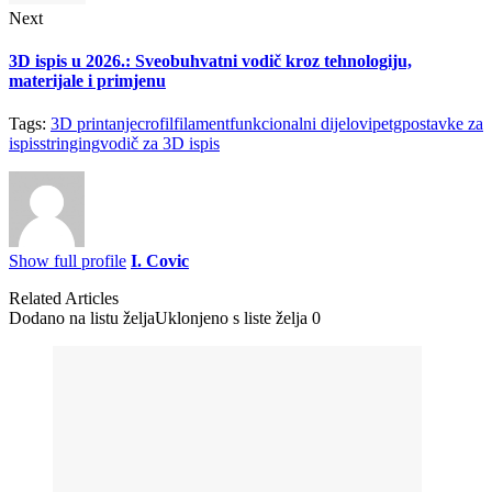
Next
3D ispis u 2026.: Sveobuhvatni vodič kroz tehnologiju,
materijale i primjenu
Tags:
3D printanje
crofil
filament
funkcionalni dijelovi
petg
postavke za
ispis
stringing
vodič za 3D ispis
Show full profile
I. Covic
Related Articles
Dodano na listu želja
Uklonjeno s liste želja
0