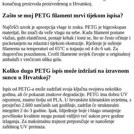
konačnog proizvoda proizvedenog u Hrvatskoj.
Zašto se moj PETG filament mrvi tijekom ispisa?
Najčešći uzrok je apsorpcija vlage iz zraka. PETG je higroskopan
materijal, što znači da veže vlagu na sebe. Kada filament postane
vlažan, gubi elastičnost, postaje krhak i lomi se, što se često očituje i
pucketanjem na mlaznici tijekom ekstruzije. Rješenje je sušenje
filamenta na temperaturi od 65°C u trajanju od 4 do 6 sati. Za
dugoročnu pouzdanost, Crofil filamente uvijek čuvajte u originalnoj
ambalaži s vrećicom silika gela.
Koliko dugo PETG ispis može izdržati na izravnom
suncu u Hrvatskoj?
Ispis od PETG-a može zadržati svoja ključna svojstva nekoliko
godina, ali će pokazati znakove degradacije. PETG ima dobru UV
otpornost, znatno bolju od PLA. U hrvatskim klimatskim uvjetima, s
prosječno 2.600 sunčanih sati godišnje, zadržat će strukturalni
integritet 2 do 3 godine. Ipak, blijeđenje boje i blago smanjenje
površinske kvalitete mogu postati vidljivi već nakon prve godine
izlaganja. Za maksimalnu trajnost preporučuje se nanošenje
zaštitnog UV premaza.