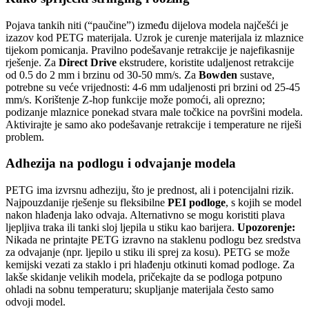
Pojava tankih niti (“paučine”) između dijelova modela najčešći je
izazov kod PETG materijala. Uzrok je curenje materijala iz mlaznice
tijekom pomicanja. Pravilno podešavanje retrakcije je najefikasnije
rješenje. Za
Direct Drive
ekstrudere, koristite udaljenost retrakcije
od 0.5 do 2 mm i brzinu od 30-50 mm/s. Za
Bowden
sustave,
potrebne su veće vrijednosti: 4-6 mm udaljenosti pri brzini od 25-45
mm/s. Korištenje Z-hop funkcije može pomoći, ali oprezno;
podizanje mlaznice ponekad stvara male točkice na površini modela.
Aktivirajte je samo ako podešavanje retrakcije i temperature ne riješi
problem.
Adhezija na podlogu i odvajanje modela
PETG ima izvrsnu adheziju, što je prednost, ali i potencijalni rizik.
Najpouzdanije rješenje su fleksibilne
PEI podloge
, s kojih se model
nakon hlađenja lako odvaja. Alternativno se mogu koristiti plava
ljepljiva traka ili tanki sloj ljepila u stiku kao barijera.
Upozorenje:
Nikada ne printajte PETG izravno na staklenu podlogu bez sredstva
za odvajanje (npr. ljepilo u stiku ili sprej za kosu). PETG se može
kemijski vezati za staklo i pri hlađenju otkinuti komad podloge. Za
lakše skidanje velikih modela, pričekajte da se podloga potpuno
ohladi na sobnu temperaturu; skupljanje materijala često samo
odvoji model.