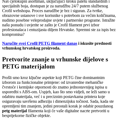
Naš cjelokupni asortiman, uključujući široku paletu standardnih i
specijalnih boja, dostupan je za narudžbu 24/7 putem službenog
Crofil webshopa. Proces narudžbe je brz i siguran. Za tvrtke,
obrazovne ustanove i sve korisnike s potrebom za većim količinama,
nudimo posebne veleprodajne uvjete i partnerske programe. Istražite
našu ponudu i uvjerite se zašto je Crofil filament prvi izbor
profesionalaca i entuzijasta diljem Hrvatske. Spremni ste za ispis bez
kompromisa?
Naručite svoj Crofil PETG filament danas
i iskusite prednosti
vrhunskog hrvatskog proizvoda.
Pretvorite znanje u vrhunske dijelove s
PETG materijalom
Prošli smo kroz ključne aspekte koji PETG čine dominantnim
izborom za funkcionalne primjene: od izvanredne mehaničke
čvrstoće i kemijske otpornosti do znatno jednostavnijeg ispisa u
usporedbi s ABS-om. Uspjeh, kao što smo vidjeli, ne leži samo u
odabiru materijala, već i u preciznim postavkama printera koje
osiguravaju savršenu adheziju i dimenzijsku točnost. Sada, kada ste
opremljeni tim znanjem, jedini preostali korak je odabir pouzdanog
petg materijal
filamenta koji će vaše digitalne nacrte pretvoriti u
besprijekorne fizičke objekte.