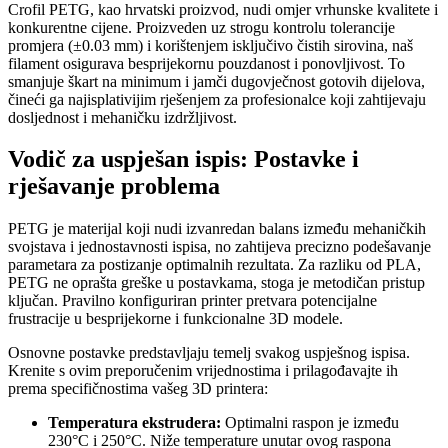
Crofil PETG, kao hrvatski proizvod, nudi omjer vrhunske kvalitete i
konkurentne cijene. Proizveden uz strogu kontrolu tolerancije
promjera (±0.03 mm) i korištenjem isključivo čistih sirovina, naš
filament osigurava besprijekornu pouzdanost i ponovljivost. To
smanjuje škart na minimum i jamči dugovječnost gotovih dijelova,
čineći ga najisplativijim rješenjem za profesionalce koji zahtijevaju
dosljednost i mehaničku izdržljivost.
Vodič za uspješan ispis: Postavke i
rješavanje problema
PETG je materijal koji nudi izvanredan balans između mehaničkih
svojstava i jednostavnosti ispisa, no zahtijeva precizno podešavanje
parametara za postizanje optimalnih rezultata. Za razliku od PLA,
PETG ne oprašta greške u postavkama, stoga je metodičan pristup
ključan. Pravilno konfiguriran printer pretvara potencijalne
frustracije u besprijekorne i funkcionalne 3D modele.
Osnovne postavke predstavljaju temelj svakog uspješnog ispisa.
Krenite s ovim preporučenim vrijednostima i prilagođavajte ih
prema specifičnostima vašeg 3D printera:
Temperatura ekstrudera:
Optimalni raspon je između
230°C i 250°C. Niže temperature unutar ovog raspona