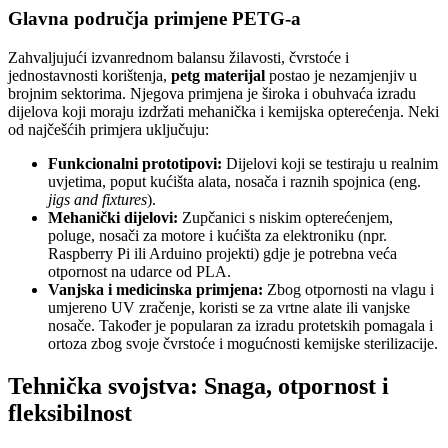
Glavna područja primjene PETG-a
Zahvaljujući izvanrednom balansu žilavosti, čvrstoće i
jednostavnosti korištenja,
petg materijal
postao je nezamjenjiv u
brojnim sektorima. Njegova primjena je široka i obuhvaća izradu
dijelova koji moraju izdržati mehanička i kemijska opterećenja. Neki
od najčešćih primjera uključuju:
Funkcionalni prototipovi:
Dijelovi koji se testiraju u realnim
uvjetima, poput kućišta alata, nosača i raznih spojnica (eng.
jigs and fixtures
).
Mehanički dijelovi:
Zupčanici s niskim opterećenjem,
poluge, nosači za motore i kućišta za elektroniku (npr.
Raspberry Pi ili Arduino projekti) gdje je potrebna veća
otpornost na udarce od PLA.
Vanjska i medicinska primjena:
Zbog otpornosti na vlagu i
umjereno UV zračenje, koristi se za vrtne alate ili vanjske
nosače. Također je popularan za izradu protetskih pomagala i
ortoza zbog svoje čvrstoće i mogućnosti kemijske sterilizacije.
Tehnička svojstva: Snaga, otpornost i
fleksibilnost