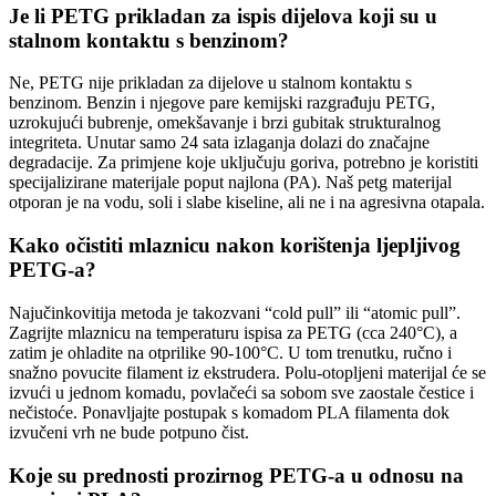
Je li PETG prikladan za ispis dijelova koji su u
stalnom kontaktu s benzinom?
Ne, PETG nije prikladan za dijelove u stalnom kontaktu s
benzinom. Benzin i njegove pare kemijski razgrađuju PETG,
uzrokujući bubrenje, omekšavanje i brzi gubitak strukturalnog
integriteta. Unutar samo 24 sata izlaganja dolazi do značajne
degradacije. Za primjene koje uključuju goriva, potrebno je koristiti
specijalizirane materijale poput najlona (PA). Naš petg materijal
otporan je na vodu, soli i slabe kiseline, ali ne i na agresivna otapala.
Kako očistiti mlaznicu nakon korištenja ljepljivog
PETG-a?
Najučinkovitija metoda je takozvani “cold pull” ili “atomic pull”.
Zagrijte mlaznicu na temperaturu ispisa za PETG (cca 240°C), a
zatim je ohladite na otprilike 90-100°C. U tom trenutku, ručno i
snažno povucite filament iz ekstrudera. Polu-otopljeni materijal će se
izvući u jednom komadu, povlačeći sa sobom sve zaostale čestice i
nečistoće. Ponavljajte postupak s komadom PLA filamenta dok
izvučeni vrh ne bude potpuno čist.
Koje su prednosti prozirnog PETG-a u odnosu na