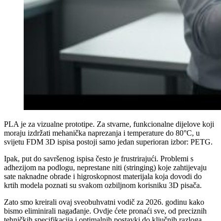
PLA je za vizualne prototipe. Za stvarne, funkcionalne dijelove koji
moraju izdržati mehanička naprezanja i temperature do 80°C, u
svijetu FDM 3D ispisa postoji samo jedan superioran izbor: PETG.
Ipak, put do savršenog ispisa često je frustrirajući. Problemi s
adhezijom na podlogu, neprestane niti (stringing) koje zahtijevaju
sate naknadne obrade i higroskopnost materijala koja dovodi do
krtih modela poznati su svakom ozbiljnom korisniku 3D pisača.
Zato smo kreirali ovaj sveobuhvatni vodič za 2026. godinu kako
bismo eliminirali nagađanje. Ovdje ćete pronaći sve, od preciznih
tehničkih specifikacija i optimalnih postavki do ključnih razloga