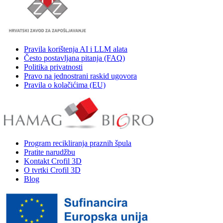
Pravila korištenja AI i LLM alata
Često postavljana pitanja (FAQ)
Politika privatnosti
Pravo na jednostrani raskid ugovora
Pravila o kolačićima (EU)
Program recikliranja praznih špula
Pratite narudžbu
Kontakt Crofil 3D
O tvrtki Crofil 3D
Blog