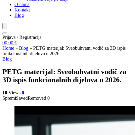
O nama
Kontakt
Blog
Prijava / Registracija
0
0,00
€
Home
»
Blog
»
PETG materijal: Sveobuhvatni vodič za 3D ispis
funkcionalnih dijelova u 2026.
Blog
PETG materijal: Sveobuhvatni vodič za
3D ispis funkcionalnih dijelova u 2026.
10
Views
0
Spremi
Saved
Removed
0