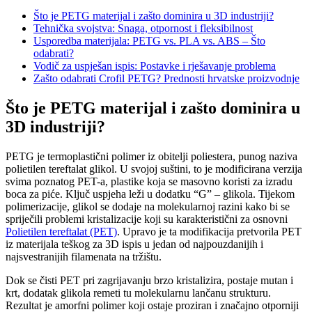
Što je PETG materijal i zašto dominira u 3D industriji?
Tehnička svojstva: Snaga, otpornost i fleksibilnost
Usporedba materijala: PETG vs. PLA vs. ABS – Što
odabrati?
Vodič za uspješan ispis: Postavke i rješavanje problema
Zašto odabrati Crofil PETG? Prednosti hrvatske proizvodnje
Što je PETG materijal i zašto dominira u
3D industriji?
PETG je termoplastični polimer iz obitelji poliestera, punog naziva
polietilen tereftalat glikol. U svojoj suštini, to je modificirana verzija
svima poznatog PET-a, plastike koja se masovno koristi za izradu
boca za piće. Ključ uspjeha leži u dodatku “G” – glikola. Tijekom
polimerizacije, glikol se dodaje na molekularnoj razini kako bi se
spriječili problemi kristalizacije koji su karakteristični za osnovni
Polietilen tereftalat (PET)
. Upravo je ta modifikacija pretvorila PET
iz materijala teškog za 3D ispis u jedan od najpouzdanijih i
najsvestranijih filamenata na tržištu.
Dok se čisti PET pri zagrijavanju brzo kristalizira, postaje mutan i
krt, dodatak glikola remeti tu molekularnu lančanu strukturu.
Rezultat je amorfni polimer koji ostaje proziran i značajno otporniji