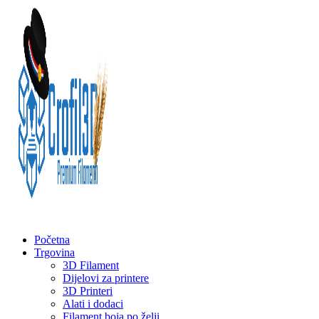
Početna
Trgovina
3D Filament
Dijelovi za printere
3D Printeri
Alati i dodaci
Filament boja po želji