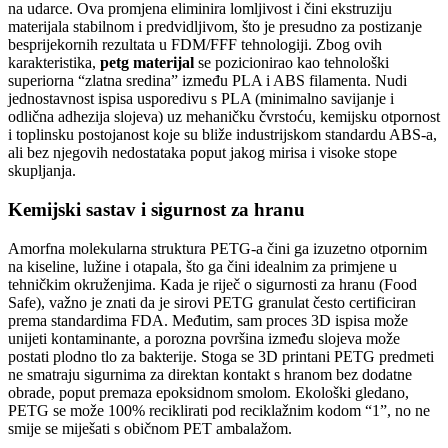
na udarce. Ova promjena eliminira lomljivost i čini ekstruziju
materijala stabilnom i predvidljivom, što je presudno za postizanje
besprijekornih rezultata u FDM/FFF tehnologiji. Zbog ovih
karakteristika,
petg materijal
se pozicionirao kao tehnološki
superiorna “zlatna sredina” između PLA i ABS filamenta. Nudi
jednostavnost ispisa usporedivu s PLA (minimalno savijanje i
odlična adhezija slojeva) uz mehaničku čvrstoću, kemijsku otpornost
i toplinsku postojanost koje su bliže industrijskom standardu ABS-a,
ali bez njegovih nedostataka poput jakog mirisa i visoke stope
skupljanja.
Kemijski sastav i sigurnost za hranu
Amorfna molekularna struktura PETG-a čini ga izuzetno otpornim
na kiseline, lužine i otapala, što ga čini idealnim za primjene u
tehničkim okruženjima. Kada je riječ o sigurnosti za hranu (Food
Safe), važno je znati da je sirovi PETG granulat često certificiran
prema standardima FDA. Međutim, sam proces 3D ispisa može
unijeti kontaminante, a porozna površina između slojeva može
postati plodno tlo za bakterije. Stoga se 3D printani PETG predmeti
ne smatraju sigurnima za direktan kontakt s hranom bez dodatne
obrade, poput premaza epoksidnom smolom. Ekološki gledano,
PETG se može 100% reciklirati pod reciklažnim kodom “1”, no ne
smije se miješati s običnom PET ambalažom.