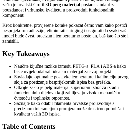
zašto je hrvatski Crofil 3D
petg materijal
postao standard za
pouzdanost i vrhunsku kvalitetu u proizvodnji funkcionalnih
komponenti.
Kroz konkretne, provjerene korake pokazat ćemo vam kako postići
besprijekornu adheziju, eliminirati stringing i osigurati da svaki vaš
model bude čvrst, precizan i temperaturno postojan, baš kao što ste i
zamislili.
Key Takeaways
Naučite ključne razlike između PETG-a, PLA i ABS-a kako
biste uvijek odabrali idealan materijal za svoj projekt.
Savladajte optimalne postavke temperature i kalibraciju prvog
sloja za postizanje besprijekornih ispisa bez grešaka.
Otkrijte zašto je petg materijal superioran izbor za izradu
funkcionalnih dijelova koji zahtijevaju visoku mehaničku
čvrstoću i toplinsku otpornost.
Saznajte kako odabir filamenta hrvatske proizvodnje s
preciznom tolerancijom promjera može drastično poboljšati
kvalitetu vaših 3D ispisa.
Table of Contents