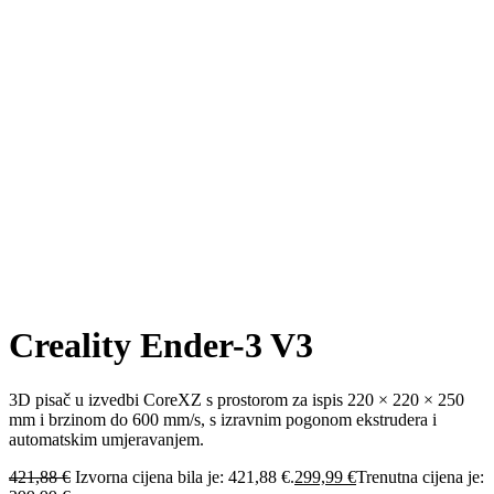
Creality Ender-3 V3
3D pisač u izvedbi CoreXZ s prostorom za ispis 220 × 220 × 250
mm i brzinom do 600 mm/s, s izravnim pogonom ekstrudera i
automatskim umjeravanjem.
421,88
€
Izvorna cijena bila je: 421,88 €.
299,99
€
Trenutna cijena je: