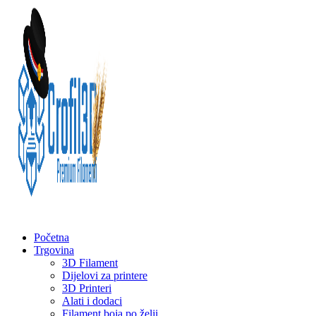
Početna
Trgovina
3D Filament
Dijelovi za printere
3D Printeri
Alati i dodaci
Filament boja po želji