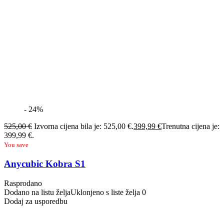
- 24%
525,00
€
Izvorna cijena bila je: 525,00 €.
399,99
€
Trenutna cijena je:
399,99 €.
You save
Anycubic Kobra S1
Rasprodano
Dodano na listu želja
Uklonjeno s liste želja
0
Dodaj za usporedbu