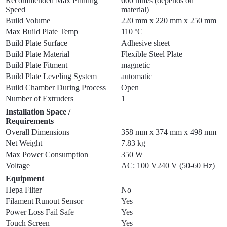
Recommended Max Printing
600 mm/s (depends on
Speed
material)
Build Volume
220 mm x 220 mm x 250 mm
Max Build Plate Temp
110 ºC
Build Plate Surface
Adhesive sheet
Build Plate Material
Flexible Steel Plate
Build Plate Fitment
magnetic
Build Plate Leveling System
automatic
Build Chamber During Process
Open
Number of Extruders
1
Installation Space /
Requirements
Overall Dimensions
358 mm x 374 mm x 498 mm
Net Weight
7.83 kg
Max Power Consumption
350 W
Voltage
AC: 100 V240 V (50-60 Hz)
Equipment
Hepa Filter
No
Filament Runout Sensor
Yes
Power Loss Fail Safe
Yes
Touch Screen
Yes