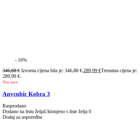
- 16%
346,88
€
Izvorna cijena bila je: 346,88 €.
289,99
€
Trenutna cijena je:
289,99 €.
You save
Anycubic Kobra 3
Rasprodano
Dodano na listu želja
Uklonjeno s liste želja
0
Dodaj za usporedbu