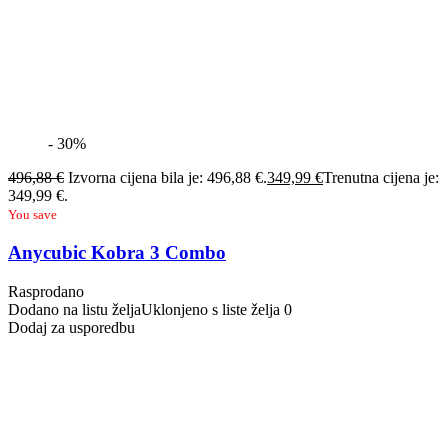
- 30%
496,88
€
Izvorna cijena bila je: 496,88 €.
349,99
€
Trenutna cijena je:
349,99 €.
You save
Anycubic Kobra 3 Combo
Rasprodano
Dodano na listu želja
Uklonjeno s liste želja
0
Dodaj za usporedbu