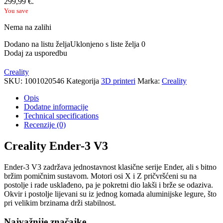
299,99 €.
You save
Nema na zalihi
Dodano na listu želja
Uklonjeno s liste želja
0
Dodaj za usporedbu
Creality
SKU:
1001020546
Kategorija
3D printeri
Marka:
Creality
Opis
Dodatne informacije
Technical specifications
Recenzije (0)
Creality Ender-3 V3
Ender-3 V3 zadržava jednostavnost klasične serije Ender, ali s bitno
bržim pomičnim sustavom. Motori osi X i Z pričvršćeni su na
postolje i rade usklađeno, pa je pokretni dio lakši i brže se odaziva.
Okvir i postolje lijevani su iz jednog komada aluminijske legure, što
pri velikim brzinama drži stabilnost.
Najvažnije značajke