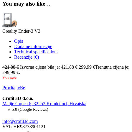
You may also like…
Creality Ender-3 V3
Opis
Dodatne informacije
Technical specifications
Recenzije (0)
421,88
€
Izvorna cijena bila je: 421,88 €.
299,99
€
Trenutna cijena je:
299,99 €.
You save
Pročitaj više
Crofil 3D d.o.o.
Matije Gupca 6, 32252 Komletinci, Hrvatska
⭐ 5.0 (Google Reviews)
info@crofil3d.com
VAT: HR98738901121