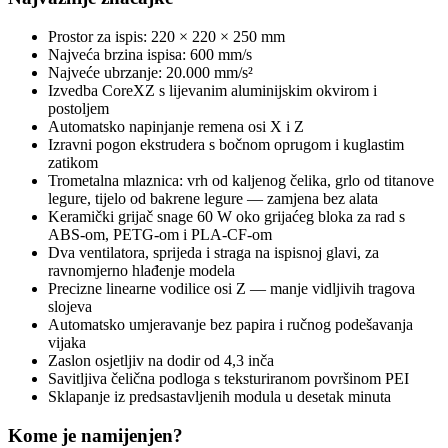
Prostor za ispis: 220 × 220 × 250 mm
Najveća brzina ispisa: 600 mm/s
Najveće ubrzanje: 20.000 mm/s²
Izvedba CoreXZ s lijevanim aluminijskim okvirom i
postoljem
Automatsko napinjanje remena osi X i Z
Izravni pogon ekstrudera s bočnom oprugom i kuglastim
zatikom
Trometalna mlaznica: vrh od kaljenog čelika, grlo od titanove
legure, tijelo od bakrene legure — zamjena bez alata
Keramički grijač snage 60 W oko grijaćeg bloka za rad s
ABS-om, PETG-om i PLA-CF-om
Dva ventilatora, sprijeda i straga na ispisnoj glavi, za
ravnomjerno hlađenje modela
Precizne linearne vodilice osi Z — manje vidljivih tragova
slojeva
Automatsko umjeravanje bez papira i ručnog podešavanja
vijaka
Zaslon osjetljiv na dodir od 4,3 inča
Savitljiva čelična podloga s teksturiranom površinom PEI
Sklapanje iz predsastavljenih modula u desetak minuta
Kome je namijenjen?