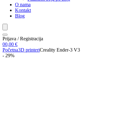
O nama
Kontakt
Blog
Prijava / Registracija
0
0,00
€
Početna
3D printeri
Creality Ender-3 V3
- 29%