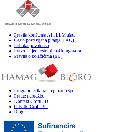
Pravila korištenja AI i LLM alata
Često postavljana pitanja (FAQ)
Politika privatnosti
Pravo na jednostrani raskid ugovora
Pravila o kolačićima (EU)
Program recikliranja praznih špula
Pratite narudžbu
Kontakt Crofil 3D
O tvrtki Crofil 3D
Blog