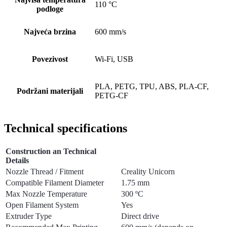
110 °C
podloge
Najveća brzina
600 mm/s
Povezivost
Wi-Fi, USB
PLA, PETG, TPU, ABS, PLA-CF,
Podržani materijali
PETG-CF
Technical specifications
Construction an Technical
Details
Nozzle Thread / Fitment
Creality Unicorn
Compatible Filament Diameter
1.75 mm
Max Nozzle Temperature
300 ºC
Open Filament System
Yes
Extruder Type
Direct drive