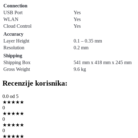
Connection
USB Port
Yes
WLAN
Yes
Cloud Control
Yes
Accuracy
Layer Height
0.1 – 0.35 mm
Resolution
0.2 mm
Shipping
Shipping Box
541 mm x 418 mm x 245 mm
Gross Weight
9.6 kg
Recenzije korisnika:
0.0
od 5
★
★
★
★
★
0
★
★
★
★
★
0
★
★
★
★
★
0
★
★
★
★
★