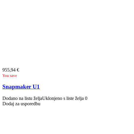
955,94
€
You save
Snapmaker U1
Dodano na listu želja
Uklonjeno s liste želja
0
Dodaj za usporedbu