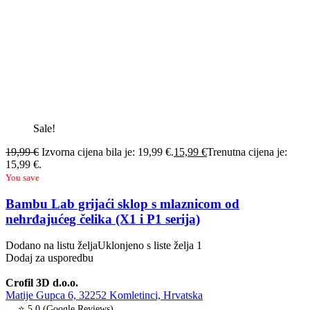
Sale!
19,99
€
Izvorna cijena bila je: 19,99 €.
15,99
€
Trenutna cijena je:
15,99 €.
You save
Bambu Lab grijaći sklop s mlaznicom od
nehrđajućeg čelika (X1 i P1 serija)
Dodano na listu želja
Uklonjeno s liste želja
1
Dodaj za usporedbu
Crofil 3D d.o.o.
Matije Gupca 6, 32252 Komletinci, Hrvatska
⭐ 5.0 (Google Reviews)