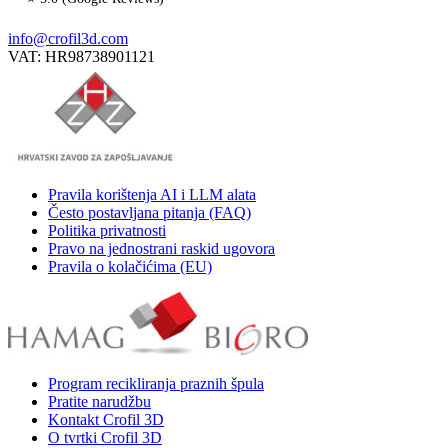
info@crofil3d.com
VAT: HR98738901121
Pravila korištenja AI i LLM alata
Često postavljana pitanja (FAQ)
Politika privatnosti
Pravo na jednostrani raskid ugovora
Pravila o kolačićima (EU)
Program recikliranja praznih špula
Pratite narudžbu
Kontakt Crofil 3D
O tvrtki Crofil 3D