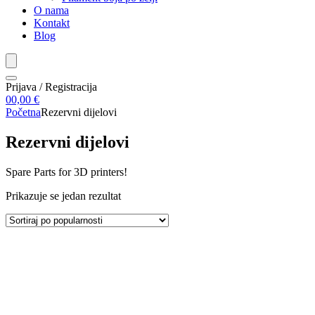
O nama
Kontakt
Blog
Prijava / Registracija
0
0,00
€
Početna
Rezervni dijelovi
Rezervni dijelovi
Spare Parts for 3D printers!
Prikazuje se jedan rezultat