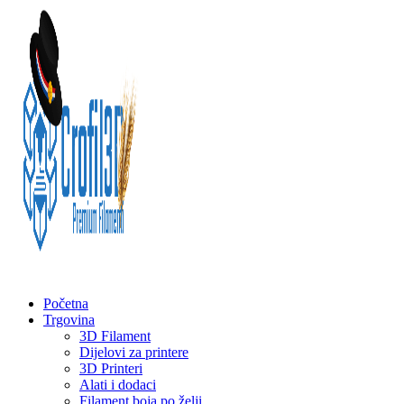
Početna
Trgovina
3D Filament
Dijelovi za printere
3D Printeri
Alati i dodaci
Filament boja po želji