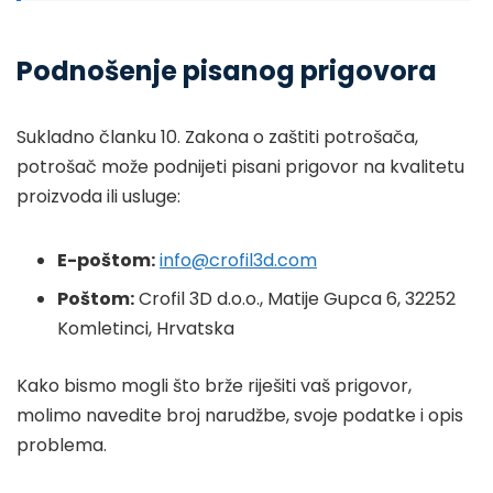
Podnošenje pisanog prigovora
Sukladno članku 10. Zakona o zaštiti potrošača,
potrošač može podnijeti pisani prigovor na kvalitetu
proizvoda ili usluge:
E-poštom:
info@crofil3d.com
Poštom:
Crofil 3D d.o.o., Matije Gupca 6, 32252
Komletinci, Hrvatska
Kako bismo mogli što brže riješiti vaš prigovor,
molimo navedite broj narudžbe, svoje podatke i opis
problema.