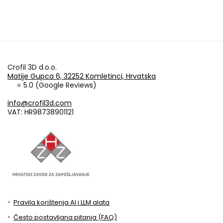
Crofil 3D d.o.o.
Matije Gupca 6, 32252 Komletinci, Hrvatska
⭐ 5.0 (Google Reviews)
info@crofil3d.com
VAT: HR98738901121
Pravila korištenja AI i LLM alata
Često postavljana pitanja (FAQ)