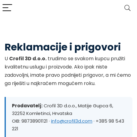
Reklamacije i prigovori
U
Crofil 3D d.o.o.
trudimo se svakom kupcu pružiti
kvalitetnu uslugu i proizvode. Ako ipak niste
zadovoljni, imate pravo podnijeti prigovor, a mi ćemo
ga riješiti u najkraćem mogućem roku.
Prodavatelj:
Crofil 3D d.o.o., Matije Gupca 6,
32252 Komletinci, Hrvatska
OIB: 98738901121 ·
info@crofil3d.com
· +385 98 543
221