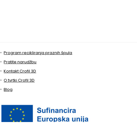
Program recikliranja praznih špula
Pratite narudžbu
Kontakt Crofil 3D
O tvrtki Crofil 3D
Blog