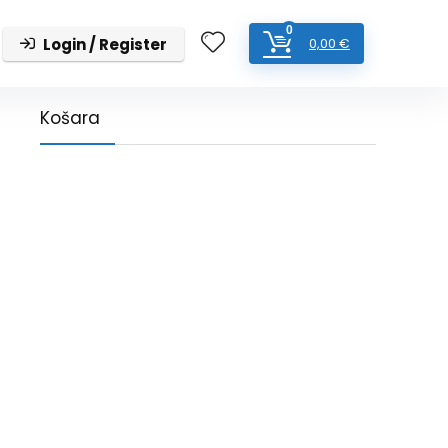
0
Login / Register
0,00
€
Košara