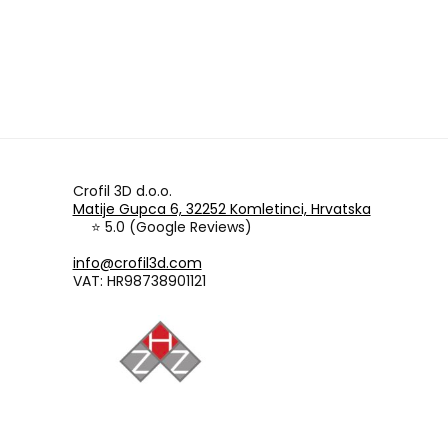
Crofil 3D d.o.o.
Matije Gupca 6, 32252 Komletinci, Hrvatska
⭐ 5.0 (Google Reviews)
info@crofil3d.com
VAT: HR98738901121