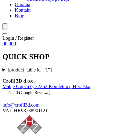
O nama
Kontakt
Blog
Login / Register
0
0,00
€
QUICK SHOP
[product_table id=”1″]
Crofil 3D d.o.o.
Matije Gupca 6, 32252 Komletinci, Hrvatska
⭐ 5.0 (Google Reviews)
info@crofil3d.com
VAT: HR98738901121