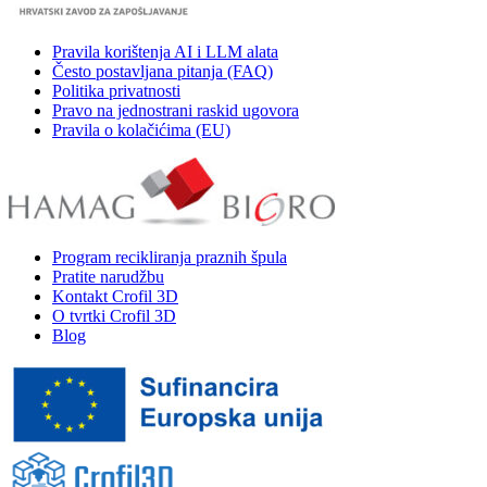
Pravila korištenja AI i LLM alata
Često postavljana pitanja (FAQ)
Politika privatnosti
Pravo na jednostrani raskid ugovora
Pravila o kolačićima (EU)
Program recikliranja praznih špula
Pratite narudžbu
Kontakt Crofil 3D
O tvrtki Crofil 3D
Blog