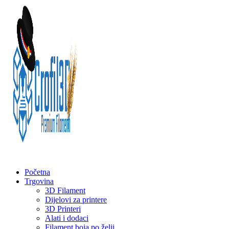
Početna
Trgovina
3D Filament
Dijelovi za printere
3D Printeri
Alati i dodaci
Filament boja po želji