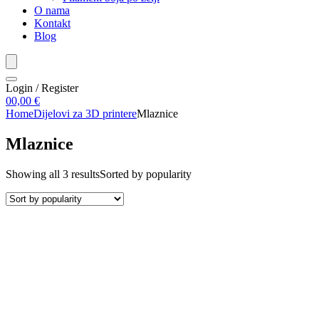
O nama
Kontakt
Blog
Login / Register
0
0,00
€
Home
Dijelovi za 3D printere
Mlaznice
Mlaznice
Showing all 3 results
Sorted by popularity