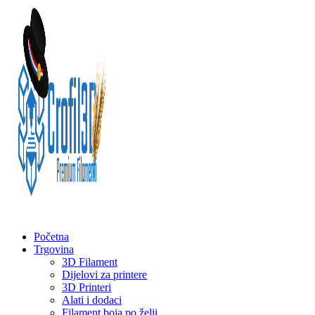
Početna
Trgovina
3D Filament
Dijelovi za printere
3D Printeri
Alati i dodaci
Filament boja po želji