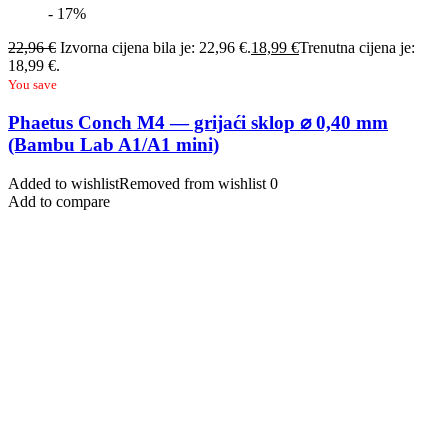
- 17%
22,96
€
Izvorna cijena bila je: 22,96 €.
18,99
€
Trenutna cijena je:
18,99 €.
You save
Phaetus Conch M4 — grijaći sklop ⌀ 0,40 mm
(Bambu Lab A1/A1 mini)
Added to wishlist
Removed from wishlist
0
Add to compare