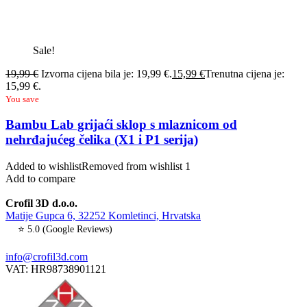
Sale!
19,99
€
Izvorna cijena bila je: 19,99 €.
15,99
€
Trenutna cijena je:
15,99 €.
You save
Bambu Lab grijaći sklop s mlaznicom od
nehrđajućeg čelika (X1 i P1 serija)
Added to wishlist
Removed from wishlist
1
Add to compare
Crofil 3D d.o.o.
Matije Gupca 6, 32252 Komletinci, Hrvatska
⭐ 5.0 (Google Reviews)
info@crofil3d.com
VAT: HR98738901121