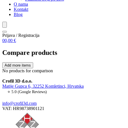
O nama
Kontakt
Blog
Prijava / Registracija
0
0,00
€
Compare products
Add more items
No products for comparison
Crofil 3D d.o.o.
Matije Gupca 6, 32252 Komletinci, Hrvatska
⭐ 5.0 (Google Reviews)
info@crofil3d.com
VAT: HR98738901121