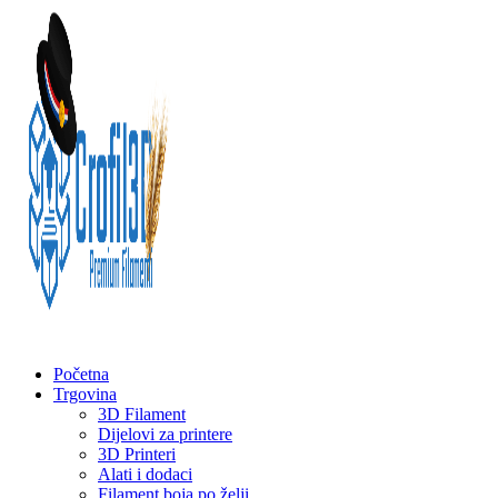
Početna
Trgovina
3D Filament
Dijelovi za printere
3D Printeri
Alati i dodaci
Filament boja po želji